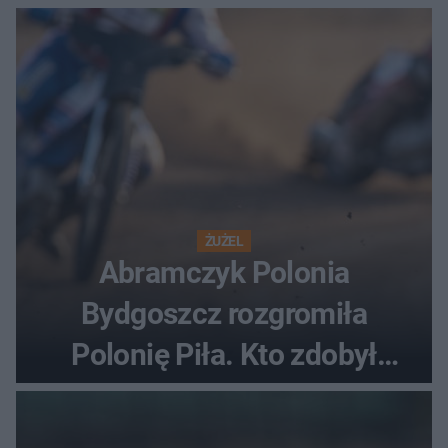
ostatnią porażkę?
ŻUŻEL
Abramczyk Polonia
Bydgoszcz rozgromiła
Polonię Piła. Kto zdobył
najwięcej punktów?