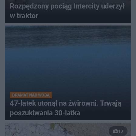
Rozpędzony pociąg Intercity uderzył
w traktor
DRAMAT NAD WODĄ
47-latek utonął na żwirowni. Trwają
poszukiwania 30-latka
10