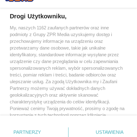
Drogi Użytkowniku,
My, naszych 1162 zaufanych partnerów oraz inne
Żaden utwór zamieszczony w serwisie nie może być powielany i
podmioty z Grupy ZPR Media uzyskujemy dostęp i
rozpowszechniany lub dalej rozpowszechniany w jakikolwiek sposób (w
tym także elektroniczny lub mechaniczny) na jakimkolwiek polu
przechowujemy informacje na urządzeniu oraz
eksploatacji w jakiejkolwiek formie, włącznie z umieszczaniem w Internecie
przetwarzamy dane osobowe, takie jak unikalne
bez pisemnej zgody właściciela praw. Jakiekolwiek użycie lub
wykorzystanie utworów w całości lub w części z naruszeniem prawa, tzn.
identyfikatory, standardowe informacje wysyłane przez
bez właściwej zgody, jest zabronione pod groźbą kary i może być ścigane
urządzenie czy dane przeglądania w celu zapewniania
prawnie.
spersonalizowanych reklam, wybór spersonalizowanych
treści, pomiar reklam i treści, badanie odbiorców oraz
ulepszanie usług. Za zgodą Użytkownika my i Zaufani
Partnerzy możemy używać dokładnych danych
geolokalizacyjnych oraz aktywnie skanować
charakterystykę urządzenia do celów identyfikacji.
O nas
Ponieważ cenimy Twoją prywatność, prosimy o zgodę na
korzystanie z tych technologii poprzez kliknięcie
Informacje prawne
„Akceptuję”. Zgoda jest dobrowolna i zawsze możesz ją
zmienić/wycofać klikając przycisk ustawień prywatności
Nasze serwisy
PARTNERZY
USTAWIENIA
znajdujący się w lewym dolnym rogu strony
. Niektóre