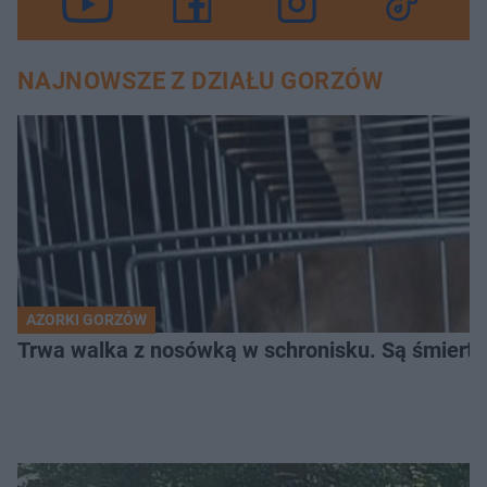
NAJNOWSZE Z DZIAŁU GORZÓW
AZORKI GORZÓW
Trwa walka z nosówką w schronisku. Są śmierte