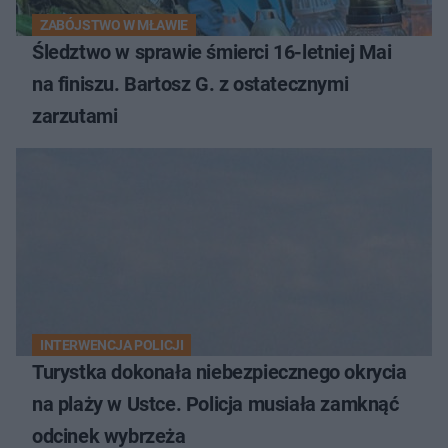
ZABÓJSTWO W MŁAWIE
Śledztwo w sprawie śmierci 16-letniej Mai
na finiszu. Bartosz G. z ostatecznymi
zarzutami
INTERWENCJA POLICJI
Turystka dokonała niebezpiecznego okrycia
na plaży w Ustce. Policja musiała zamknąć
odcinek wybrzeża