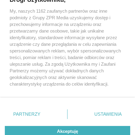
My, naszych 1162 zaufanych partnerów oraz inne
Żaden utwór zamieszczony w serwisie nie może być powielany i
podmioty z Grupy ZPR Media uzyskujemy dostęp i
rozpowszechniany lub dalej rozpowszechniany w jakikolwiek sposób (w
tym także elektroniczny lub mechaniczny) na jakimkolwiek polu
przechowujemy informacje na urządzeniu oraz
eksploatacji w jakiejkolwiek formie, włącznie z umieszczaniem w
przetwarzamy dane osobowe, takie jak unikalne
Internecie bez pisemnej zgody właściciela praw. Jakiekolwiek użycie lub
identyfikatory, standardowe informacje wysyłane przez
wykorzystanie utworów w całości lub w części z naruszeniem prawa,
tzn. bez właściwej zgody, jest zabronione pod groźbą kary i może być
urządzenie czy dane przeglądania w celu zapewniania
ścigane prawnie.
spersonalizowanych reklam, wybór spersonalizowanych
treści, pomiar reklam i treści, badanie odbiorców oraz
ulepszanie usług. Za zgodą Użytkownika my i Zaufani
Partnerzy możemy używać dokładnych danych
geolokalizacyjnych oraz aktywnie skanować
charakterystykę urządzenia do celów identyfikacji.
Ponieważ cenimy Twoją prywatność, prosimy o zgodę na
O nas
korzystanie z tych technologii poprzez kliknięcie
Informacje prawne
„Akceptuję”. Zgoda jest dobrowolna i zawsze możesz ją
zmienić/wycofać klikając przycisk ustawień prywatności
PARTNERZY
USTAWIENIA
Nasze serwisy
znajdujący się w lewym dolnym rogu strony
. Niektóre
rodzaje przetwarzania danych nie wymagają zgody
© 2026 Grupa ZPR Media
Akceptuję
użytkownika, ale masz prawo sprzeciwić się takiemu