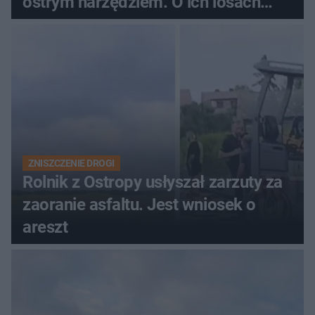
ostrym narzędziem. O ich losach
zdecyduje sąd rodzinny
ZNISZCZENIE DROGI
Rolnik z Ostropy usłyszał zarzuty za
zaoranie asfaltu. Jest wniosek o
areszt