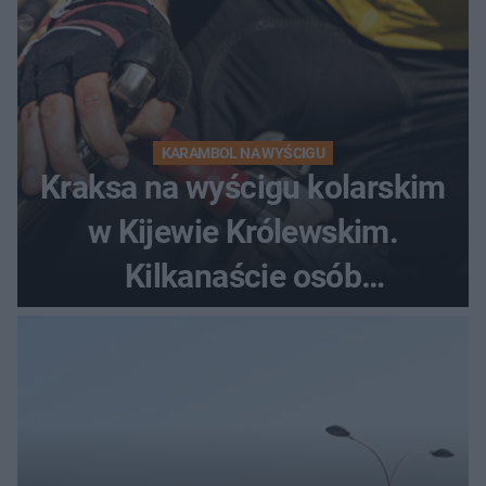
KARAMBOL NA WYŚCIGU
Kraksa na wyścigu kolarskim
w Kijewie Królewskim.
Kilkanaście osób
poszkodowanych, lądował
śmigłowiec LPR