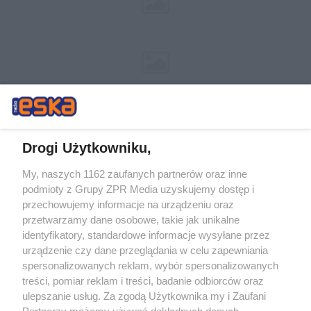
Drogi Użytkowniku,
My, naszych 1162 zaufanych partnerów oraz inne
Żaden utwór zamieszczony w serwisie nie może być powielany i
podmioty z Grupy ZPR Media uzyskujemy dostęp i
rozpowszechniany lub dalej rozpowszechniany w jakikolwiek sposób (w
przechowujemy informacje na urządzeniu oraz
tym także elektroniczny lub mechaniczny) na jakimkolwiek polu
eksploatacji w jakiejkolwiek formie, włącznie z umieszczaniem w
przetwarzamy dane osobowe, takie jak unikalne
Internecie bez pisemnej zgody właściciela praw. Jakiekolwiek użycie lub
identyfikatory, standardowe informacje wysyłane przez
wykorzystanie utworów w całości lub w części z naruszeniem prawa,
tzn. bez właściwej zgody, jest zabronione pod groźbą kary i może być
urządzenie czy dane przeglądania w celu zapewniania
ścigane prawnie.
spersonalizowanych reklam, wybór spersonalizowanych
treści, pomiar reklam i treści, badanie odbiorców oraz
ulepszanie usług. Za zgodą Użytkownika my i Zaufani
Partnerzy możemy używać dokładnych danych