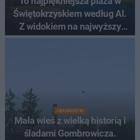
To najpiękniejsza plaża w
Świętokrzyskiem według AI.
Z widokiem na najwyższy
szczyt Gór Świętokrzyskich
CIEKAWOSTKI
Mała wieś z wielką historią i
śladami Gombrowicza.