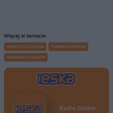
INWESTYCJE GORZOW
TRAMWAJE GORZÓW
SIKORSKIEGO GORZÓW
Radio Online