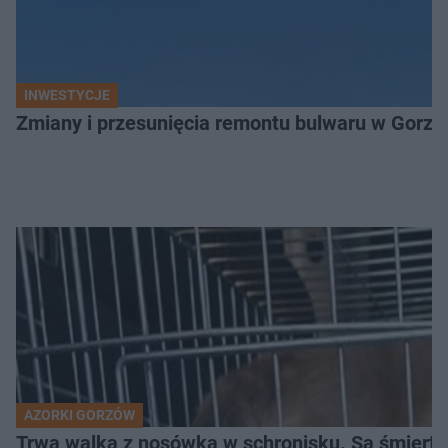
INWESTYCJE
Zmiany i przesunięcia remontu bulwaru w Gorzo
AZORKI GORZÓW
Trwa walka z nosówką w schronisku. Są śmierte