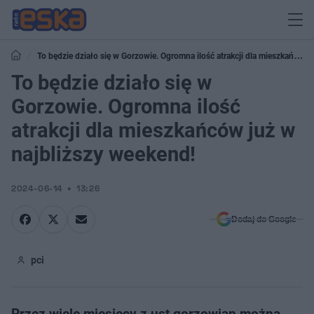
To będzie działo się w Gorzowie. Ogromna ilość atrakcji dla mieszkańców
już w najbliższy weekend!
To będzie działo się w
Gorzowie. Ogromna ilość
atrakcji dla mieszkańców już w
najbliższy weekend!
2024-06-14
13:26
Dodaj do Google
pci
Przez wiele miesięcy z ust gorzowian można