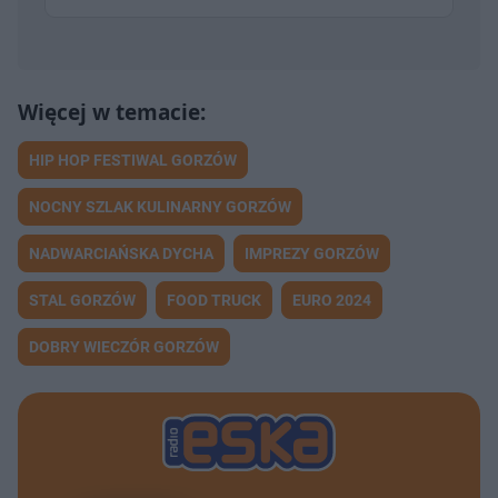
HIP HOP FESTIWAL GORZÓW
NOCNY SZLAK KULINARNY GORZÓW
NADWARCIAŃSKA DYCHA
IMPREZY GORZÓW
STAL GORZÓW
FOOD TRUCK
EURO 2024
DOBRY WIECZÓR GORZÓW