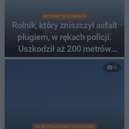
INCYDENT W GLIWICACH
Rolnik, który zniszczył asfalt
pługiem, w rękach policji.
Uszkodził aż 200 metrów
nowej drogi
13
NOWE POŁĄCZENIE Z WROCŁAWIA