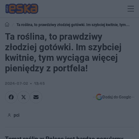
Ta roślina, to prawdziwy złodziej gotówki. Im szybciej kwitnie, tym
wyciąga więcej pieniędzy z portfela!
Ta roślina, to prawdziwy
złodziej gotówki. Im szybciej
kwitnie, tym wyciąga więcej
pieniędzy z portfela!
2024-07-02
13:45
Dodaj do Google
pci
Temat roślin w Polsce jest bardzo popularny.