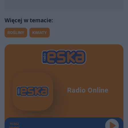
ROŚLINY
KWIATY
Radio Online
TERAZ
GRAMY