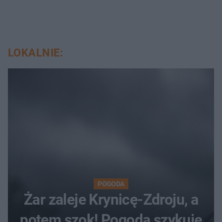
LOKALNIE:
POGODA
Żar zaleje Krynicę-Zdroju, a
potem szok! Pogoda szykuje