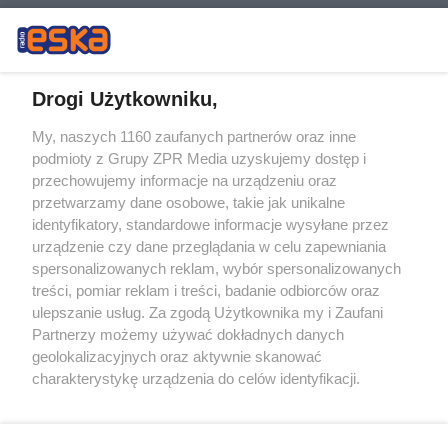
Drogi Użytkowniku,
My, naszych 1160 zaufanych partnerów oraz inne
Żaden utwór zamieszczony w serwisie nie może być powielany i
podmioty z Grupy ZPR Media uzyskujemy dostęp i
rozpowszechniany lub dalej rozpowszechniany w jakikolwiek sposób (w
przechowujemy informacje na urządzeniu oraz
tym także elektroniczny lub mechaniczny) na jakimkolwiek polu
eksploatacji w jakiejkolwiek formie, włącznie z umieszczaniem w
przetwarzamy dane osobowe, takie jak unikalne
Internecie bez pisemnej zgody właściciela praw. Jakiekolwiek użycie lub
identyfikatory, standardowe informacje wysyłane przez
wykorzystanie utworów w całości lub w części z naruszeniem prawa,
tzn. bez właściwej zgody, jest zabronione pod groźbą kary i może być
urządzenie czy dane przeglądania w celu zapewniania
ścigane prawnie.
spersonalizowanych reklam, wybór spersonalizowanych
treści, pomiar reklam i treści, badanie odbiorców oraz
ulepszanie usług. Za zgodą Użytkownika my i Zaufani
Partnerzy możemy używać dokładnych danych
geolokalizacyjnych oraz aktywnie skanować
charakterystykę urządzenia do celów identyfikacji.
Ponieważ cenimy Twoją prywatność, prosimy o zgodę na
O nas
korzystanie z tych technologii poprzez kliknięcie
Informacje prawne
„Akceptuję”. Zgoda jest dobrowolna i zawsze możesz ją