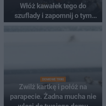
Włóż kawałek tego do
szuflady i zapomnij o tym
problemie. Sposób na
pociemniałą biżuterię
DOMOWE TRIKI
Zwilż kartkę i połóż na
parapecie. Żadna mucha nie