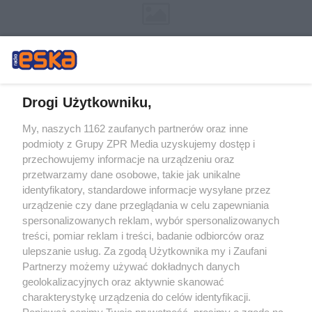
Drogi Użytkowniku,
My, naszych 1162 zaufanych partnerów oraz inne
Żaden utwór zamieszczony w serwisie nie może być powielany i
podmioty z Grupy ZPR Media uzyskujemy dostęp i
rozpowszechniany lub dalej rozpowszechniany w jakikolwiek sposób (w
tym także elektroniczny lub mechaniczny) na jakimkolwiek polu
przechowujemy informacje na urządzeniu oraz
eksploatacji w jakiejkolwiek formie, włącznie z umieszczaniem w Internecie
przetwarzamy dane osobowe, takie jak unikalne
bez pisemnej zgody właściciela praw. Jakiekolwiek użycie lub
wykorzystanie utworów w całości lub w części z naruszeniem prawa, tzn.
identyfikatory, standardowe informacje wysyłane przez
bez właściwej zgody, jest zabronione pod groźbą kary i może być ścigane
urządzenie czy dane przeglądania w celu zapewniania
prawnie.
spersonalizowanych reklam, wybór spersonalizowanych
treści, pomiar reklam i treści, badanie odbiorców oraz
ulepszanie usług. Za zgodą Użytkownika my i Zaufani
Partnerzy możemy używać dokładnych danych
geolokalizacyjnych oraz aktywnie skanować
charakterystykę urządzenia do celów identyfikacji.
O nas