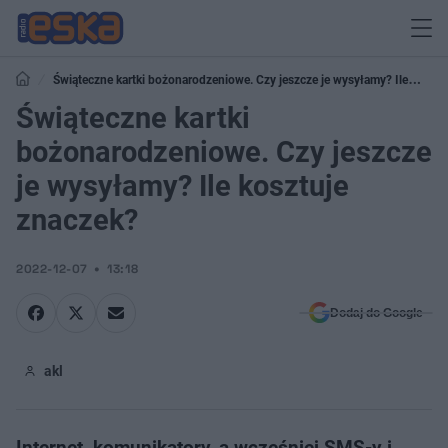
Świąteczne kartki bożonarodzeniowe. Czy jeszcze je wysyłamy? Ile
kosztuje znaczek?
Świąteczne kartki
bożonarodzeniowe. Czy jeszcze
je wysyłamy? Ile kosztuje
znaczek?
2022-12-07
13:18
Dodaj do Google
akl
Internet, komunikatory, a wcześniej SMS-y i