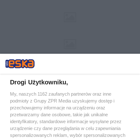
Drogi Użytkowniku,
My, naszych 1162 zaufanych partnerów oraz inne
Żaden utwór zamieszczony w serwisie nie może być powielany i
podmioty z Grupy ZPR Media uzyskujemy dostęp i
rozpowszechniany lub dalej rozpowszechniany w jakikolwiek sposób (w
tym także elektroniczny lub mechaniczny) na jakimkolwiek polu
przechowujemy informacje na urządzeniu oraz
eksploatacji w jakiejkolwiek formie, włącznie z umieszczaniem w
przetwarzamy dane osobowe, takie jak unikalne
Internecie bez pisemnej zgody właściciela praw. Jakiekolwiek użycie lub
identyfikatory, standardowe informacje wysyłane przez
wykorzystanie utworów w całości lub w części z naruszeniem prawa,
tzn. bez właściwej zgody, jest zabronione pod groźbą kary i może być
urządzenie czy dane przeglądania w celu zapewniania
ścigane prawnie.
spersonalizowanych reklam, wybór spersonalizowanych