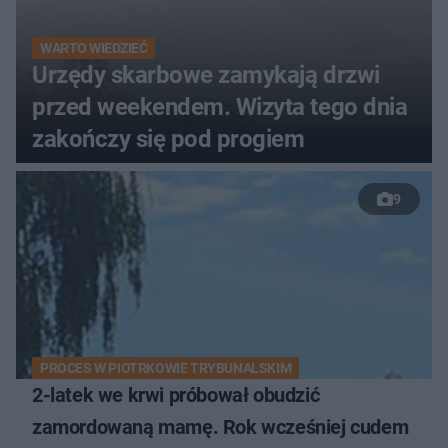
WARTO WIEDZIEĆ
Urzędy skarbowe zamykają drzwi
przed weekendem. Wizyta tego dnia
zakończy się pod progiem
9
PROCES W PIOTRKOWIE TRYBUNALSKIM
2-latek we krwi próbował obudzić
zamordowaną mamę. Rok wcześniej cudem