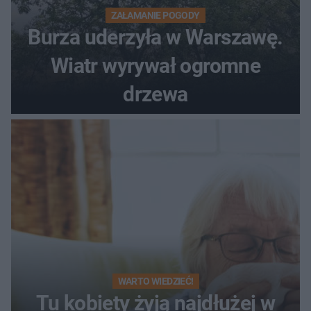
ZAŁAMANIE POGODY
Burza uderzyła w Warszawę.
Wiatr wyrywał ogromne
drzewa
WARTO WIEDZIEĆ!
Tu kobiety żyją najdłużej w