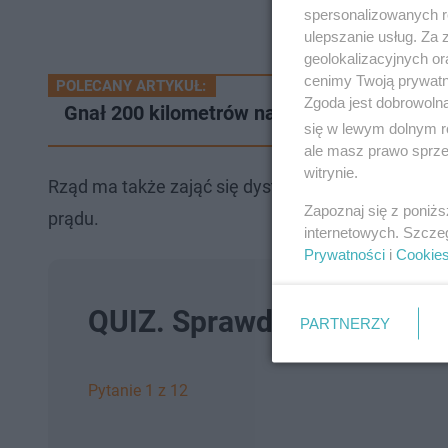
spersonalizowanych re
ulepszanie usług. Za
geolokalizacyjnych or
cenimy Twoją prywatno
POLECANY ARTYKUŁ:
Zgoda jest dobrowoln
Gnał 200 kilometrów na godzinę i łamał pr
się w lewym dolnym r
ale masz prawo sprzec
witrynie.
Rząd ma także zająć się dystrybucją broszur, z któ
Zapoznaj się z poniż
prądu.
internetowych. Szcze
Prywatności
i
Cookie
QUIZ. Sprawdź, co wiesz o 
PARTNERZY
Pytanie 1 z 12