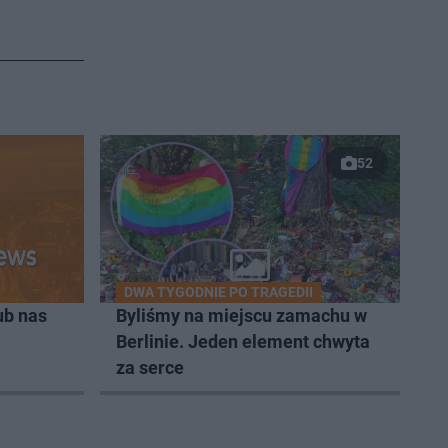
52
DWA TYGODNIE PO TRAGEDII
ub nas
Byliśmy na miejscu zamachu w
Berlinie. Jeden element chwyta
za serce