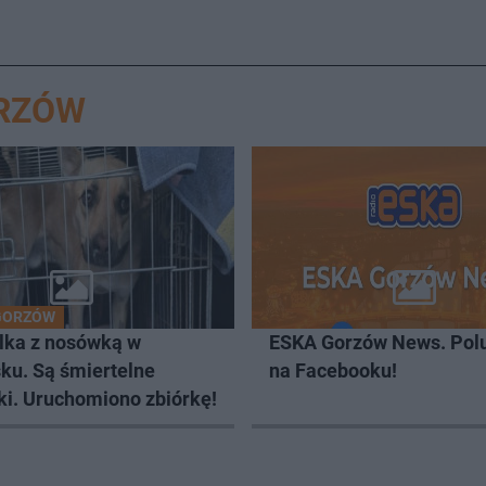
ORZÓW
GORZÓW
lka z nosówką w
ESKA Gorzów News. Pol
ku. Są śmiertelne
na Facebooku!
ki. Uruchomiono zbiórkę!