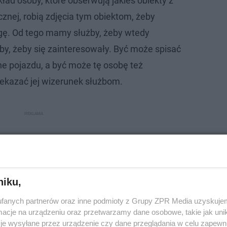
kład osoby, które obserwują jakieś obiekty z
ycznej, robią zdjęcia tym obiektom, żeby
gę. Od tego mamy służby, żeby wtedy
by, żeby się zainteresowały. Być może spisać
ne pojazdu, a być może tę osobę też
zekazać jej wizerunek służbom.
niku,
fanych partnerów oraz inne podmioty z Grupy ZPR Media uzyskujem
cje na urządzeniu oraz przetwarzamy dane osobowe, takie jak unika
je wysyłane przez urządzenie czy dane przeglądania w celu zapewn