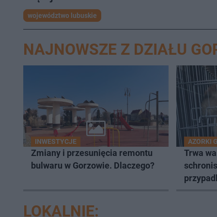
województwo lubuskie
NAJNOWSZE Z DZIAŁU G
INWESTYCJE
AZORKI 
Zmiany i przesunięcia remontu
Trwa wa
bulwaru w Gorzowie. Dlaczego?
schronis
przypad
LOKALNIE: