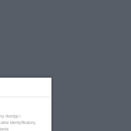
y dostęp i
lne identyfikatory,
iania