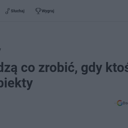
Słuchaj
Wygraj
y
zą co zrobić, gdy kto
biekty
Do