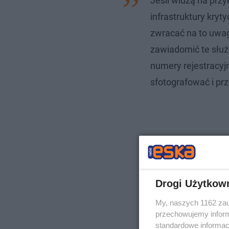
Jeśli widzą na przy
infrastruktury kryt
zwracać na to uwa
zawiadomić te służ
numery rejestracyj
sfotografować i pr
Drogi Użytkow
My, naszych 1162 zau
przechowujemy informa
standardowe informac