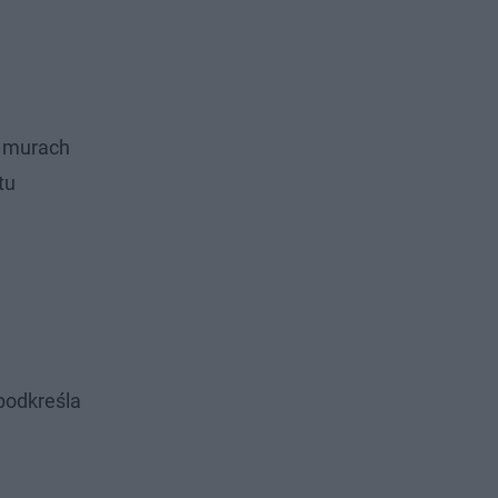
W murach
tu
 podkreśla