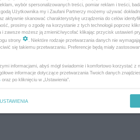
klam, wybór spersonalizowanych treści, pomiar reklam i treści, bad
 zgodą Użytkownika my i Zaufani Partnerzy możemy używać dokład
az aktywnie skanować charakterystykę urządzenia do celów identyfi
ść, prosimy o zgodę na korzystanie z tych technologii poprzez klikn
a i zawsze możesz ją zmienić/wycofać klikając przycisk ustawień pr
zepisy
ogu strony
. Niektóre rodzaje przetwarzania danych nie wymagaj
iwić się takiemu przetwarzaniu. Preferencje będą miały zastosowanie
rych dowiemy się m. in., jak przetrwać trzy dni bez żywno
szymi informacjami, abyś mógł świadomie i komfortowo korzystać z
gółowe informacje dotyczące przetwarzania Twoich danych znajdzi
s
oraz po kliknięciu w „Ustawienia”.
potrawach z Polski i innych krajó
USTAWIENIA