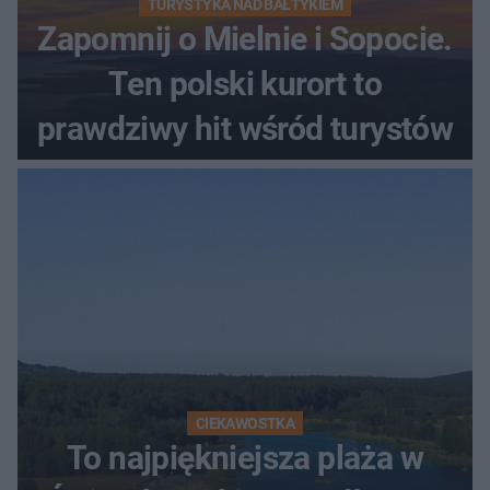
TURYSTYKA NAD BAŁTYKIEM
Zapomnij o Mielnie i Sopocie.
Ten polski kurort to
prawdziwy hit wśród turystów
CIEKAWOSTKA
To najpiękniejsza plaża w