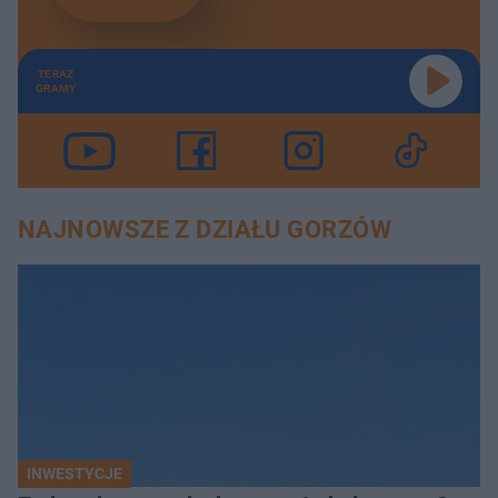
TERAZ
GRAMY
NAJNOWSZE Z DZIAŁU GORZÓW
INWESTYCJE