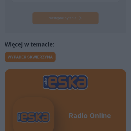
Następne pytanie
WYPADEK SKWIERZYNA
Radio Online