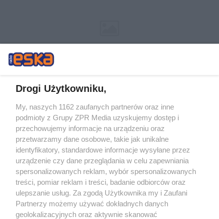
Drogi Użytkowniku,
My, naszych 1162 zaufanych partnerów oraz inne
Żaden utwór zamieszczony w serwisie nie może być powielany i
podmioty z Grupy ZPR Media uzyskujemy dostęp i
rozpowszechniany lub dalej rozpowszechniany w jakikolwiek sposób (w
tym także elektroniczny lub mechaniczny) na jakimkolwiek polu
przechowujemy informacje na urządzeniu oraz
eksploatacji w jakiejkolwiek formie, włącznie z umieszczaniem w
przetwarzamy dane osobowe, takie jak unikalne
Internecie bez pisemnej zgody właściciela praw. Jakiekolwiek użycie lub
identyfikatory, standardowe informacje wysyłane przez
wykorzystanie utworów w całości lub w części z naruszeniem prawa,
tzn. bez właściwej zgody, jest zabronione pod groźbą kary i może być
urządzenie czy dane przeglądania w celu zapewniania
ścigane prawnie.
spersonalizowanych reklam, wybór spersonalizowanych
treści, pomiar reklam i treści, badanie odbiorców oraz
ulepszanie usług. Za zgodą Użytkownika my i Zaufani
Partnerzy możemy używać dokładnych danych
geolokalizacyjnych oraz aktywnie skanować