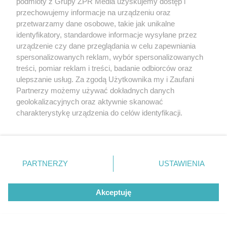
podmioty z Grupy ZPR Media uzyskujemy dostęp i
przechowujemy informacje na urządzeniu oraz
przetwarzamy dane osobowe, takie jak unikalne
identyfikatory, standardowe informacje wysyłane przez
urządzenie czy dane przeglądania w celu zapewniania
spersonalizowanych reklam, wybór spersonalizowanych
treści, pomiar reklam i treści, badanie odbiorców oraz
ulepszanie usług. Za zgodą Użytkownika my i Zaufani
Partnerzy możemy używać dokładnych danych
geolokalizacyjnych oraz aktywnie skanować
charakterystykę urządzenia do celów identyfikacji.
Ponieważ cenimy Twoją prywatność, prosimy o zgodę na
Żaden utwór zamieszczony w serwisie nie może być powielany i
korzystanie z tych technologii poprzez kliknięcie
rozpowszechniany lub dalej rozpowszechniany w jakikolwiek sposób (w
„Akceptuję”. Zgoda jest dobrowolna i zawsze możesz ją
tym także elektroniczny lub mechaniczny) na jakimkolwiek polu
eksploatacji w jakiejkolwiek formie, włącznie z umieszczaniem w
zmienić/wycofać klikając przycisk ustawień prywatności
PARTNERZY
USTAWIENIA
Internecie bez pisemnej zgody właściciela praw. Jakiekolwiek użycie lub
znajdujący się w lewym dolnym rogu strony
. Niektóre
wykorzystanie utworów w całości lub w części z naruszeniem prawa,
tzn. bez właściwej zgody, jest zabronione pod groźbą kary i może być
rodzaje przetwarzania danych nie wymagają zgody
ścigane prawnie.
Akceptuję
użytkownika, ale masz prawo sprzeciwić się takiemu
przetwarzaniu. Preferencje będą miały zastosowanie tylko
na tej witrynie.