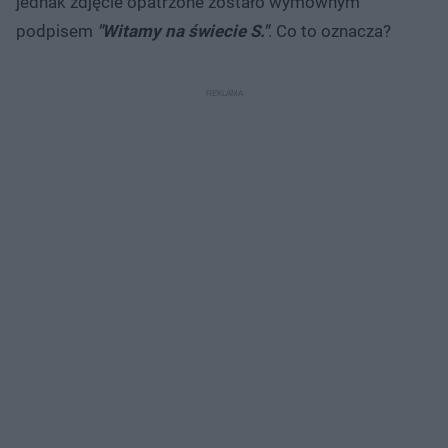
jednak zdjęcie opatrzone zostało wymownym
podpisem
"Witamy na świecie S."
. Co to oznacza?