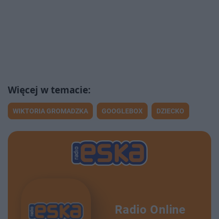
WIKTORIA GROMADZKA
GOOGLEBOX
DZIECKO
Radio Online