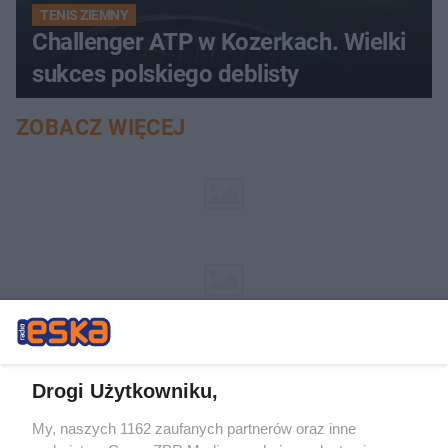
TENIS ZIEMNY
Challenger ATP w Kozerkach. Wielki
sukces polskiego deblisty
ZOBACZ WIĘCEJ
Drogi Użytkowniku,
My, naszych 1162 zaufanych partnerów oraz inne