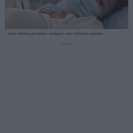
Autor: wiktoria_gumienna / Instagram.com/ Archiwum prywatne