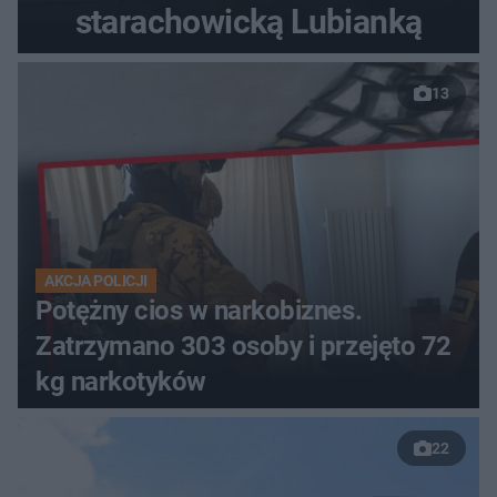
starachowicką Lubianką
13
AKCJA POLICJI
Potężny cios w narkobiznes.
Zatrzymano 303 osoby i przejęto 72
kg narkotyków
22