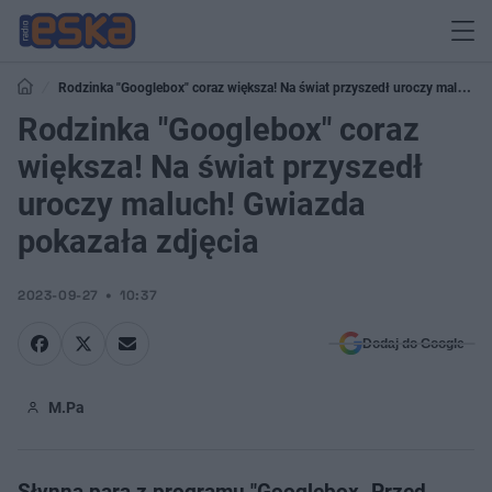
Rodzinka "Googlebox" coraz większa! Na świat przyszedł uroczy maluch!
Gwiazda pokazała zdjęcia
Rodzinka "Googlebox" coraz
większa! Na świat przyszedł
uroczy maluch! Gwiazda
pokazała zdjęcia
2023-09-27
10:37
Dodaj do Google
M.Pa
Słynna para z programu "Googlebox. Przed