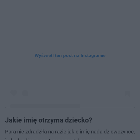
Wyświetl ten post na Instagramie
Jakie imię otrzyma dziecko?
Post udostępniony przez Wiktoria Gogglebox
Para nie zdradziła na razie jakie imię nada dziewczynce,
(@wiktoria_gumienna)