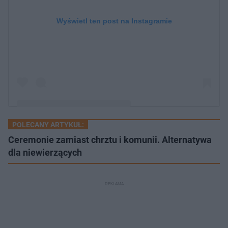
Wyświetl ten post na Instagramie
POLECANY ARTYKUŁ:
Post udostępniony przez Wiktoria Gogglebox
Ceremonie zamiast chrztu i komunii. Alternatywa
dla niewierzących
(@wiktoria_gumienna)