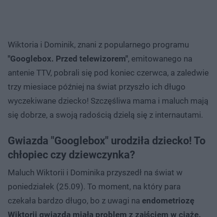
Wiktoria i Dominik, znani z popularnego programu
"Googlebox. Przed telewizorem"
, emitowanego na
antenie TTV, pobrali się pod koniec czerwca, a zaledwie
trzy miesiace później na świat przyszło ich długo
wyczekiwane dziecko! Szczęśliwa mama i maluch mają
się dobrze, a swoją radością dzielą się z internautami.
Gwiazda "Googlebox" urodziła dziecko! To
chłopiec czy dziewczynka?
Maluch Wiktorii i Dominika przyszedł na świat w
poniedziałek (25.09). To moment, na który para
czekała bardzo długo, bo z uwagi na
endometriozę
Wiktorii gwiazda miała problem z zajściem w ciążę.