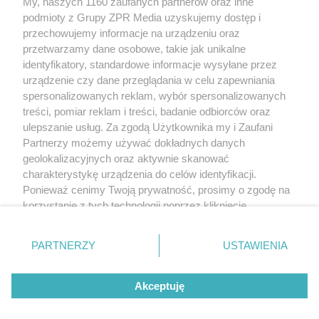
My, naszych 1160 zaufanych partnerów oraz inne
Żaden utwór zamieszczony w serwisie nie może być powielany i
podmioty z Grupy ZPR Media uzyskujemy dostęp i
rozpowszechniany lub dalej rozpowszechniany w jakikolwiek sposób (w
tym także elektroniczny lub mechaniczny) na jakimkolwiek polu
przechowujemy informacje na urządzeniu oraz
eksploatacji w jakiejkolwiek formie, włącznie z umieszczaniem w Internecie
przetwarzamy dane osobowe, takie jak unikalne
bez pisemnej zgody właściciela praw. Jakiekolwiek użycie lub
wykorzystanie utworów w całości lub w części z naruszeniem prawa, tzn.
identyfikatory, standardowe informacje wysyłane przez
bez właściwej zgody, jest zabronione pod groźbą kary i może być ścigane
urządzenie czy dane przeglądania w celu zapewniania
prawnie.
spersonalizowanych reklam, wybór spersonalizowanych
treści, pomiar reklam i treści, badanie odbiorców oraz
ulepszanie usług. Za zgodą Użytkownika my i Zaufani
Partnerzy możemy używać dokładnych danych
geolokalizacyjnych oraz aktywnie skanować
charakterystykę urządzenia do celów identyfikacji.
O nas
Ponieważ cenimy Twoją prywatność, prosimy o zgodę na
korzystanie z tych technologii poprzez kliknięcie
Informacje prawne
„Akceptuję”. Zgoda jest dobrowolna i zawsze możesz ją
zmienić/wycofać klikając przycisk ustawień prywatności
Nasze serwisy
PARTNERZY
USTAWIENIA
znajdujący się w lewym dolnym rogu strony
. Niektóre
rodzaje przetwarzania danych nie wymagają zgody
© 2026 Grupa ZPR Media
Akceptuję
użytkownika, ale masz prawo sprzeciwić się takiemu
przetwarzaniu. Preferencje będą miały zastosowanie tylko
na tej witrynie.