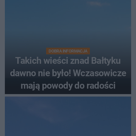
DOBRA INFORMACJA
Takich wieści znad Bałtyku
dawno nie było! Wczasowicze
mają powody do radości