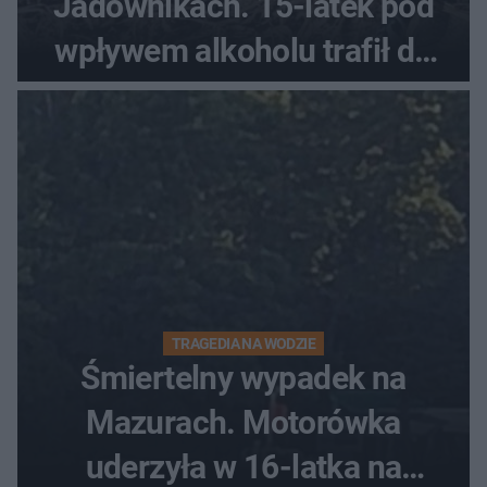
Jadownikach. 15-latek pod
wpływem alkoholu trafił do
szpitala
TRAGEDIA NA WODZIE
Śmiertelny wypadek na
Mazurach. Motorówka
uderzyła w 16-latka na