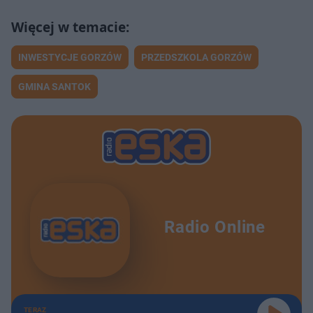
INWESTYCJE GORZÓW
PRZEDSZKOLA GORZÓW
GMINA SANTOK
Radio Online
TERAZ