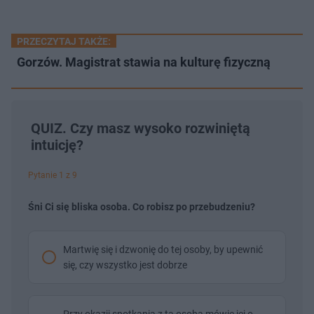
PRZECZYTAJ TAKŻE:
Gorzów. Magistrat stawia na kulturę fizyczną
QUIZ. Czy masz wysoko rozwiniętą
intuicję?
Pytanie 1 z 9
Śni Ci się bliska osoba. Co robisz po przebudzeniu?
Martwię się i dzwonię do tej osoby, by upewnić
się, czy wszystko jest dobrze
Przy okazji spotkania z tą osobą mówię jej o