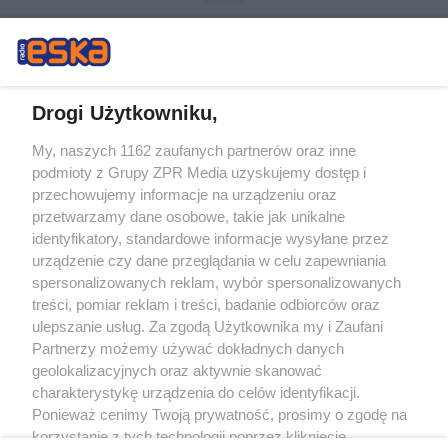
Drogi Użytkowniku,
My, naszych 1162 zaufanych partnerów oraz inne
Żaden utwór zamieszczony w serwisie nie może być powielany i
podmioty z Grupy ZPR Media uzyskujemy dostęp i
rozpowszechniany lub dalej rozpowszechniany w jakikolwiek sposób (w
tym także elektroniczny lub mechaniczny) na jakimkolwiek polu
przechowujemy informacje na urządzeniu oraz
eksploatacji w jakiejkolwiek formie, włącznie z umieszczaniem w Internecie
przetwarzamy dane osobowe, takie jak unikalne
bez pisemnej zgody właściciela praw. Jakiekolwiek użycie lub
wykorzystanie utworów w całości lub w części z naruszeniem prawa, tzn.
identyfikatory, standardowe informacje wysyłane przez
bez właściwej zgody, jest zabronione pod groźbą kary i może być ścigane
urządzenie czy dane przeglądania w celu zapewniania
prawnie.
spersonalizowanych reklam, wybór spersonalizowanych
treści, pomiar reklam i treści, badanie odbiorców oraz
ulepszanie usług. Za zgodą Użytkownika my i Zaufani
Partnerzy możemy używać dokładnych danych
geolokalizacyjnych oraz aktywnie skanować
charakterystykę urządzenia do celów identyfikacji.
O nas
Ponieważ cenimy Twoją prywatność, prosimy o zgodę na
korzystanie z tych technologii poprzez kliknięcie