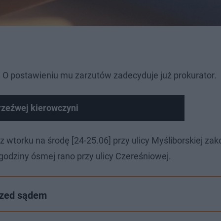
 O postawieniu mu zarzutów zadecyduje już prokurator.
rzeźwej kierowczyni
wtorku na środę [24-25.06] przy ulicy Myśliborskiej zak
godziny ósmej rano przy ulicy Czereśniowej.
przed sądem