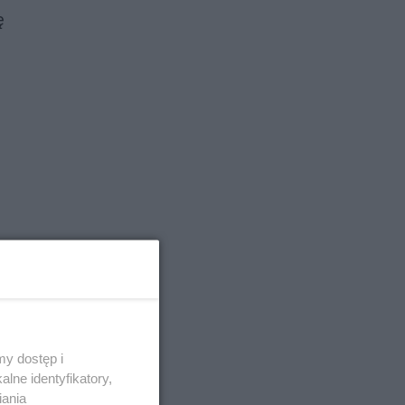
ę
y dostęp i
lne identyfikatory,
iania