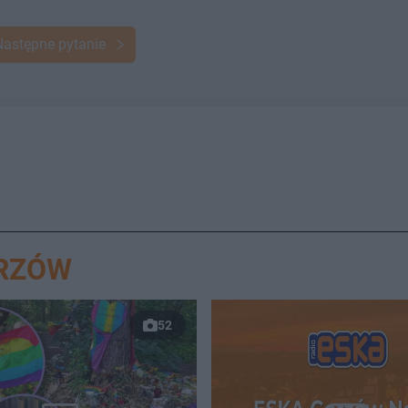
Następne pytanie
ORZÓW
52