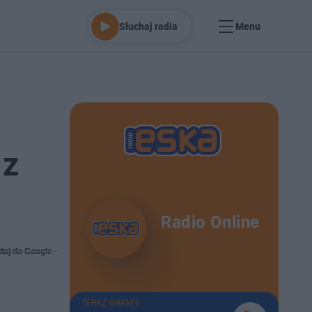
Słuchaj radia
Menu
 z
Radio Online
daj do Google
TERAZ GRAMY