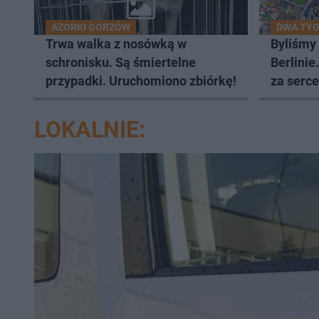
AZORKI GORZÓW
DWA TYG
Trwa walka z nosówką w
Byliśmy
schronisku. Są śmiertelne
Berlinie
przypadki. Uruchomiono zbiórkę!
za serce
LOKALNIE: