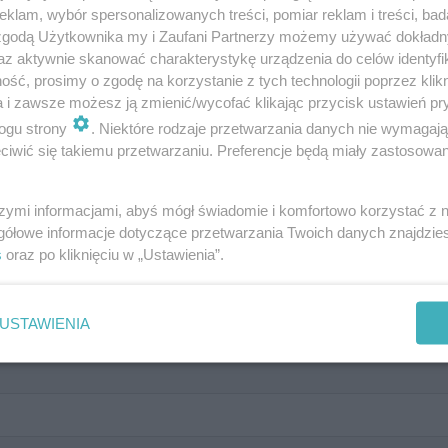
? Pytania z testu psychologiczne
klam, wybór spersonalizowanych treści, pomiar reklam i treści, bad
 zgodą Użytkownika my i Zaufani Partnerzy możemy używać dokład
az aktywnie skanować charakterystykę urządzenia do celów identyfi
 cz. II
ść, prosimy o zgodę na korzystanie z tych technologii poprzez klikn
a i zawsze możesz ją zmienić/wycofać klikając przycisk ustawień pr
ogu strony
. Niektóre rodzaje przetwarzania danych nie wymagaj
iwić się takiemu przetwarzaniu. Preferencje będą miały zastosowanie
oś, o czym wiedziałeś że naprawdę sam popełniłeś?
szymi informacjami, abyś mógł świadomie i komfortowo korzystać z
gółowe informacje dotyczące przetwarzania Twoich danych znajdzi
s
oraz po kliknięciu w „Ustawienia”.
USTAWIENIA