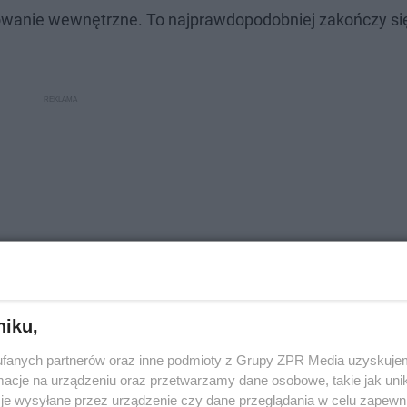
ępowanie wewnętrzne. To najprawdopodobniej zakończy si
niku,
fanych partnerów oraz inne podmioty z Grupy ZPR Media uzyskujem
cje na urządzeniu oraz przetwarzamy dane osobowe, takie jak unika
je wysyłane przez urządzenie czy dane przeglądania w celu zapewn