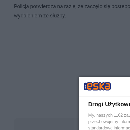
Policja potwierdza na razie, że zaczęło się post
wydaleniem ze służby.
Drogi Użytkow
My, naszych 1162 zau
przechowujemy informa
standardowe informac