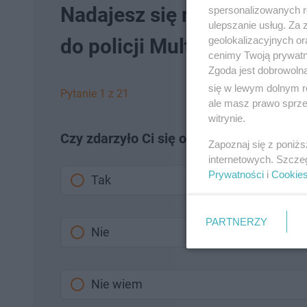
Nadajesz się na policjanta
spersonalizowanych re
ulepszanie usług. Za
geolokalizacyjnych or
do policji Multiselect 2023 -
cenimy Twoją prywatno
Zgoda jest dobrowoln
się w lewym dolnym r
Pytanie 1 z 21
ale masz prawo sprzec
witrynie.
Czy zdarzyło Ci się obwiniać kogoś o c
Zapoznaj się z poniż
internetowych. Szcze
Prywatności
i
Cookie
Tak
PARTNERZY
Nie
Nie wiem