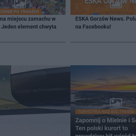
ODNIE PO TRAGEDII
 na miejscu zamachu w
ESKA Gorzów News. Pol
. Jeden element chwyta
na Facebooku!
TURYSTYKA NAD BAŁTYKIEM
Zapomnij o Mielnie i S
Ten polski kurort to