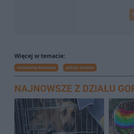
nietrzeźwy kierowca
policja Gorzów
NAJNOWSZE Z DZIAŁU G