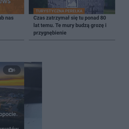
TURYSTYCZNA PEREŁKA
ub nas
Czas zatrzymał się tu ponad 80
lat temu. Te mury budzą grozę i
przygnębienie
6
opocie.