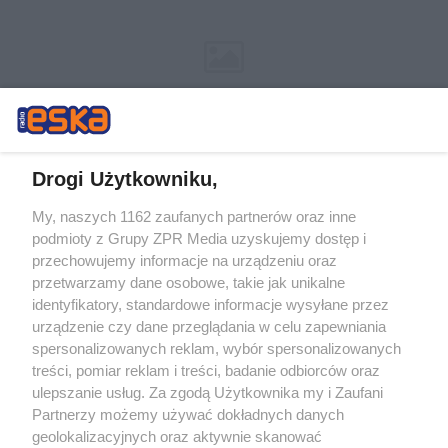
Drogi Użytkowniku,
My, naszych 1162 zaufanych partnerów oraz inne
Żaden utwór zamieszczony w serwisie nie może być powielany i
podmioty z Grupy ZPR Media uzyskujemy dostęp i
rozpowszechniany lub dalej rozpowszechniany w jakikolwiek sposób (w
tym także elektroniczny lub mechaniczny) na jakimkolwiek polu
przechowujemy informacje na urządzeniu oraz
eksploatacji w jakiejkolwiek formie, włącznie z umieszczaniem w
przetwarzamy dane osobowe, takie jak unikalne
Internecie bez pisemnej zgody właściciela praw. Jakiekolwiek użycie lub
identyfikatory, standardowe informacje wysyłane przez
wykorzystanie utworów w całości lub w części z naruszeniem prawa,
tzn. bez właściwej zgody, jest zabronione pod groźbą kary i może być
urządzenie czy dane przeglądania w celu zapewniania
ścigane prawnie.
spersonalizowanych reklam, wybór spersonalizowanych
treści, pomiar reklam i treści, badanie odbiorców oraz
ulepszanie usług. Za zgodą Użytkownika my i Zaufani
Partnerzy możemy używać dokładnych danych
geolokalizacyjnych oraz aktywnie skanować