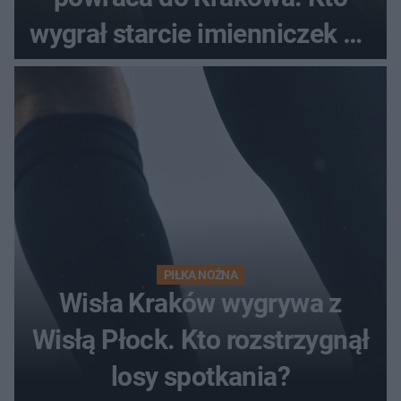
wygrał starcie imienniczek na
pełnym stadionie
PIŁKA NOŻNA
Wisła Kraków wygrywa z
Wisłą Płock. Kto rozstrzygnął
losy spotkania?