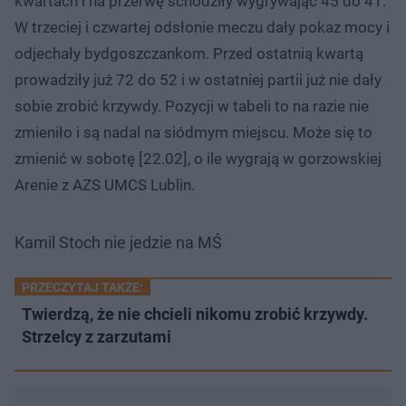
kwartach i na przerwę schodziły wygrywając 45 do 41.
W trzeciej i czwartej odsłonie meczu dały pokaz mocy i
odjechały bydgoszczankom. Przed ostatnią kwartą
prowadziły już 72 do 52 i w ostatniej partii już nie dały
sobie zrobić krzywdy. Pozycji w tabeli to na razie nie
zmieniło i są nadal na siódmym miejscu. Może się to
zmienić w sobotę [22.02], o ile wygrają w gorzowskiej
Arenie z AZS UMCS Lublin.
Kamil Stoch nie jedzie na MŚ
PRZECZYTAJ TAKŻE:
Twierdzą, że nie chcieli nikomu zrobić krzywdy.
Strzelcy z zarzutami