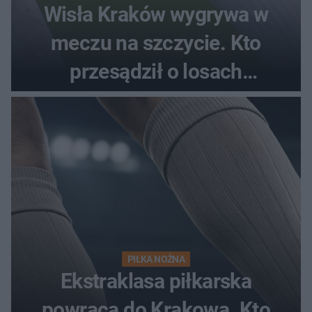
Wisła Kraków wygrywa w
meczu na szczycie. Kto
przesądził o losach
spotkania?
PIŁKA NOŻNA
Ekstraklasa piłkarska
powraca do Krakowa. Kto