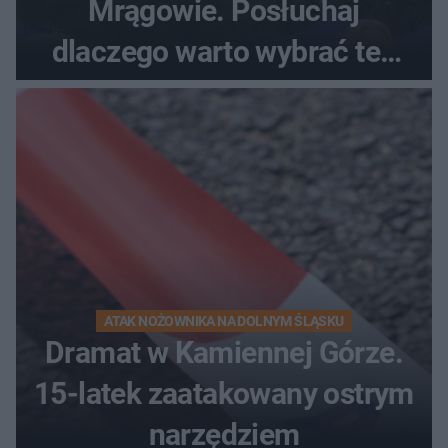
Mrągowie. Posłuchaj
dlaczego warto wybrać ten
kierunek na urlop!
ATAK NOŻOWNIKA NA DOLNYM ŚLĄSKU
Dramat w Kamiennej Górze.
15-latek zaatakowany ostrym
narzędziem