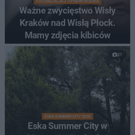
FOTORELACJA Z TRYBUN I BOISKA
Ważne zwycięstwo Wisły
Kraków nad Wisłą Płock.
Mamy zdjęcia kibiców
37
ESKA SUMMER CITY 2026
Eska Summer City w