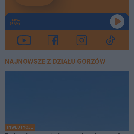
TERAZ
GRAMY
NAJNOWSZE Z DZIAŁU GORZÓW
INWESTYCJE