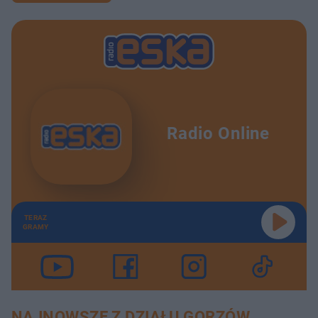
Radio Online
TERAZ
GRAMY
NAJNOWSZE Z DZIAŁU GORZÓW