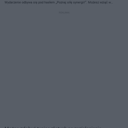
Wydarzenie odbywa się pod hasłem „Poznaj siłę synergii!”. Możesz wziąć w
nim udział 7 września