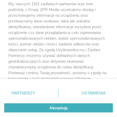
My, naszych 1162 zaufanych partnerów oraz inne
Żaden utwór zamieszczony w serwisie nie może być powielany i
podmioty z Grupy ZPR Media uzyskujemy dostęp i
rozpowszechniany lub dalej rozpowszechniany w jakikolwiek sposób (w
tym także elektroniczny lub mechaniczny) na jakimkolwiek polu
przechowujemy informacje na urządzeniu oraz
eksploatacji w jakiejkolwiek formie, włącznie z umieszczaniem w Internecie
przetwarzamy dane osobowe, takie jak unikalne
bez pisemnej zgody właściciela praw. Jakiekolwiek użycie lub
wykorzystanie utworów w całości lub w części z naruszeniem prawa, tzn.
identyfikatory, standardowe informacje wysyłane przez
bez właściwej zgody, jest zabronione pod groźbą kary i może być ścigane
urządzenie czy dane przeglądania w celu zapewniania
prawnie.
spersonalizowanych reklam, wybór spersonalizowanych
treści, pomiar reklam i treści, badanie odbiorców oraz
ulepszanie usług. Za zgodą Użytkownika my i Zaufani
Partnerzy możemy używać dokładnych danych
geolokalizacyjnych oraz aktywnie skanować
charakterystykę urządzenia do celów identyfikacji.
O nas
Ponieważ cenimy Twoją prywatność, prosimy o zgodę na
korzystanie z tych technologii poprzez kliknięcie
Informacje prawne
„Akceptuję”. Zgoda jest dobrowolna i zawsze możesz ją
zmienić/wycofać klikając przycisk ustawień prywatności
Nasze serwisy
PARTNERZY
USTAWIENIA
znajdujący się w lewym dolnym rogu strony
. Niektóre
rodzaje przetwarzania danych nie wymagają zgody
© 2026 Grupa ZPR Media
Akceptuję
użytkownika, ale masz prawo sprzeciwić się takiemu
przetwarzaniu. Preferencje będą miały zastosowanie tylko