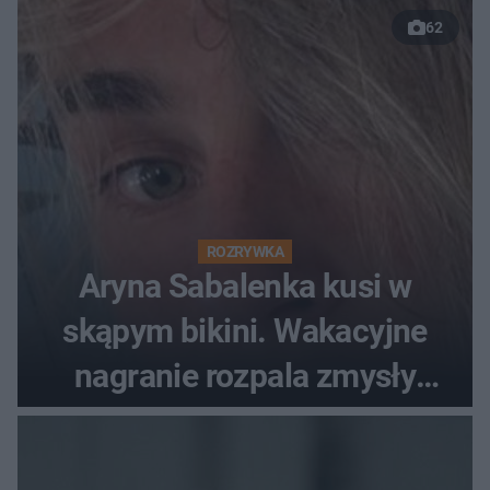
62
ROZRYWKA
Aryna Sabalenka kusi w
skąpym bikini. Wakacyjne
nagranie rozpala zmysły
fanów