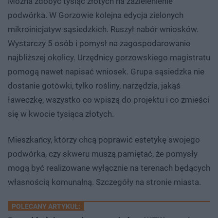
Można zdobyć tysiąc złotych na zazielenienie
podwórka. W Gorzowie kolejna edycja zielonych
mikroinicjatyw sąsiedzkich. Ruszył nabór wniosków.
Wystarczy 5 osób i pomysł na zagospodarowanie
najbliższej okolicy. Urzędnicy gorzowskiego magistratu
pomogą nawet napisać wniosek. Grupa sąsiedzka nie
dostanie gotówki, tylko rośliny, narzędzia, jakąś
ławeczkę, wszystko co wpiszą do projektu i co zmieści
się w kwocie tysiąca złotych.
Mieszkańcy, którzy chcą poprawić estetykę swojego
podwórka, czy skweru muszą pamiętać, że pomysły
mogą być realizowane wyłącznie na terenach będących
własnością komunalną. Szczegóły na stronie miasta.
POLECANY ARTYKUŁ: