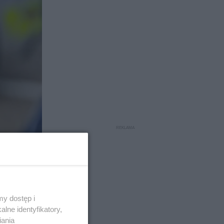
y dostęp i
lne identyfikatory,
iania