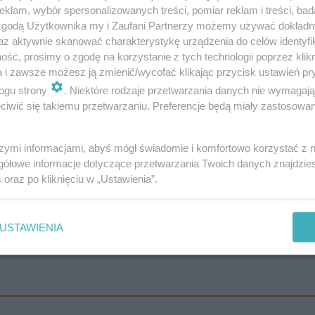
zą zmotoryzowanym na międzynarodowej trasie E-30, któ
klam, wybór spersonalizowanych treści, pomiar reklam i treści, bad
głównych arterii komunikacyjnych, którą codziennie jeżd
 zgodą Użytkownika my i Zaufani Partnerzy możemy używać dokład
az aktywnie skanować charakterystykę urządzenia do celów identyfi
zy autokarów.
ść, prosimy o zgodę na korzystanie z tych technologii poprzez klikn
a i zawsze możesz ją zmienić/wycofać klikając przycisk ustawień pr
ogu strony
. Niektóre rodzaje przetwarzania danych nie wymagaj
iwić się takiemu przetwarzaniu. Preferencje będą miały zastosowanie
szymi informacjami, abyś mógł świadomie i komfortowo korzystać z
gółowe informacje dotyczące przetwarzania Twoich danych znajdzi
s
oraz po kliknięciu w „Ustawienia”.
USTAWIENIA