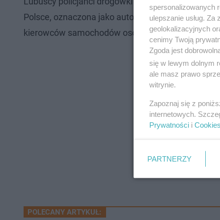
Lubuscy policjanci drogówki codziennie towarzys
spersonalizowanych re
Polsce, oznaczona jako autostrada A2. To jedna z 
ulepszanie usług. Za
geolokalizacyjnych or
kierowców samochodów osobowych, ciężarówek c
cenimy Twoją prywatno
Zgoda jest dobrowoln
się w lewym dolnym r
ale masz prawo sprzec
witrynie.
Zapoznaj się z poniż
internetowych. Szcze
Prywatności
i
Cookie
PARTNERZY
POLECANY ARTYKUŁ: