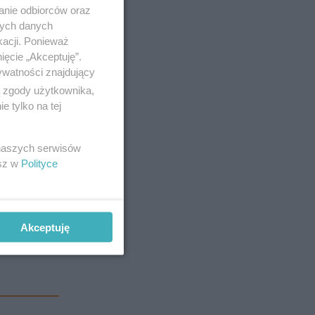
ra w
anie odbiorców oraz
żą tysiące
nych danych
kacji. Ponieważ
ięcie „Akceptuję”.
ywatności znajdujący
ą zgody użytkownika,
 tylko na tej
 naszych serwisów
esz w
Polityce
Akceptuję