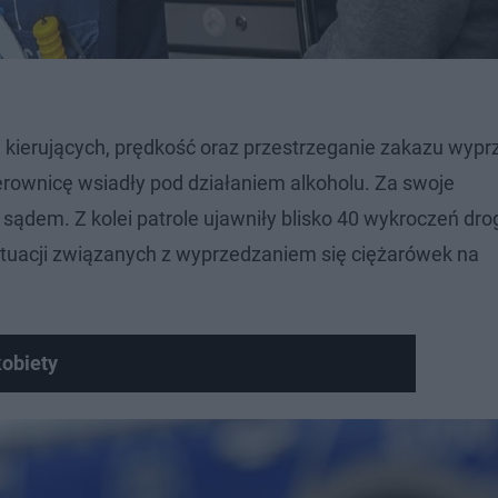
i kierujących, prędkość oraz przestrzeganie zakazu wyp
ierownicę wsiadły pod działaniem alkoholu. Za swoje
ądem. Z kolei patrole ujawniły blisko 40 wykroczeń dro
uacji związanych z wyprzedzaniem się ciężarówek na
obiety