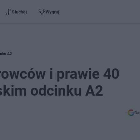
Słuchaj
Wygraj
inku A2
erowców i prawie 40
skim odcinku A2
Do