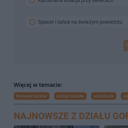
Kameralna kolacja przy świecach
Spacer i tańce na świeżym powietrzu
kierowcy Gorzów
policja lubuska
autostrada
pi
NAJNOWSZE Z DZIAŁU G