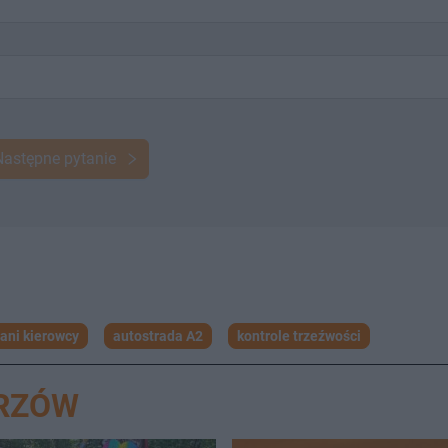
Następne pytanie
jani kierowcy
autostrada A2
kontrole trzeźwości
ORZÓW