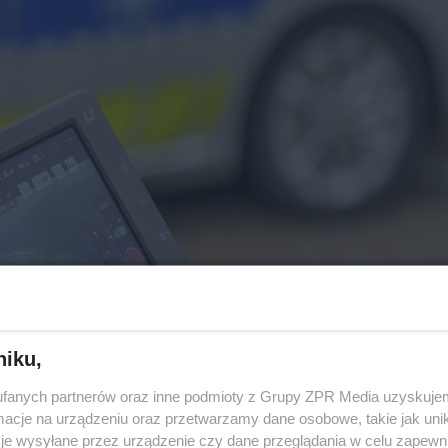
niku,
fanych partnerów oraz inne podmioty z Grupy ZPR Media uzyskujem
cje na urządzeniu oraz przetwarzamy dane osobowe, takie jak unika
je wysyłane przez urządzenie czy dane przeglądania w celu zapewn