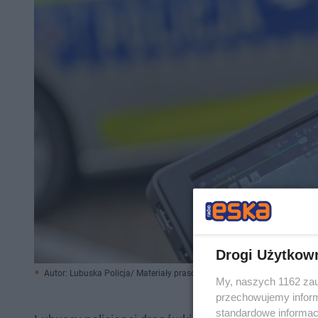
Drogi Użytkow
Autor: Lubuska Policja/ Materiały prasowe
My, naszych 1162 zau
przechowujemy informa
standardowe informac