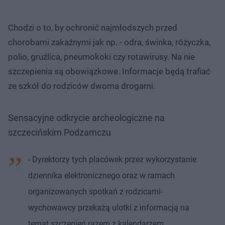
Chodzi o to, by ochronić najmłodszych przed
chorobami zakaźnymi jak np. - odra, świnka, różyczka,
polio, gruźlica, pneumokoki czy rotawirusy. Na nie
szczepienia są obowiązkowe. Informacje będą trafiać
ze szkół do rodziców dwoma drogami.
Sensacyjne odkrycie archeologiczne na
szczecińskim Podzamczu
- Dyrektorzy tych placówek przez wykorzystanie
dziennika elektronicznego oraz w ramach
organizowanych spotkań z rodzicami-
wychowawcy przekażą ulotki z informacją na
temat szczepień razem z kalendarzem