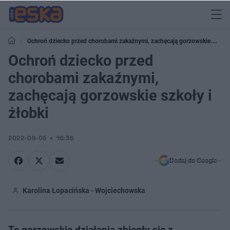
Ochroń dziecko przed chorobami zakaźnymi, zachęcają gorzowskie
szkoły i żłobki
Ochroń dziecko przed
chorobami zakaźnymi,
zachęcają gorzowskie szkoły i
żłobki
2022-09-05
16:36
Dodaj do Google
Karolina Łopacińska - Wojciechowska
Te gorzowskie działania zbiegły się z