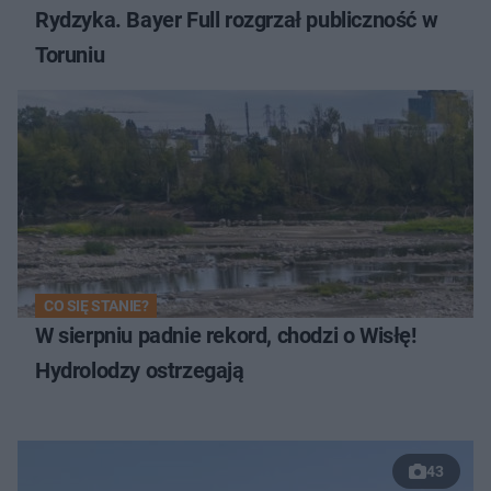
Rydzyka. Bayer Full rozgrzał publiczność w
Toruniu
CO SIĘ STANIE?
W sierpniu padnie rekord, chodzi o Wisłę!
Hydrolodzy ostrzegają
43