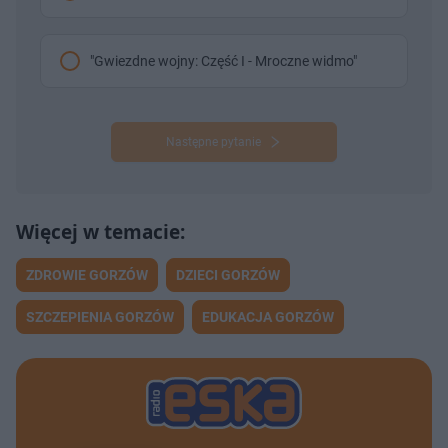
"Gwiezdne wojny: Część I - Mroczne widmo"
Następne pytanie
ZDROWIE GORZÓW
DZIECI GORZÓW
SZCZEPIENIA GORZÓW
EDUKACJA GORZÓW