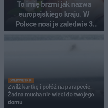
To imię brzmi jak nazwa
europejskiego kraju. W
Polsce nosi je zaledwie 3
kobiety
DOMOWE TRIKI
Zwilż kartkę i połóż na parapecie.
Żadna mucha nie wleci do twojego
domu