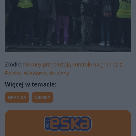
Źródło:
Niemcy przedłużają kontrole na granicy z
Polską. Wiadomo, do kiedy
GRANICA
NIEMCY