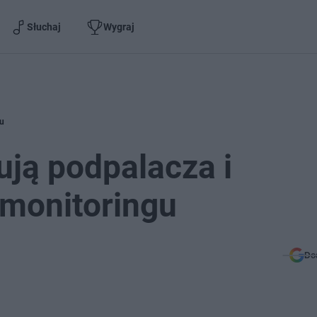
Słuchaj
Wygraj
gu
ją podpalacza i
 monitoringu
Do