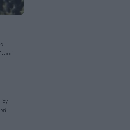
go
różami
licy
leń