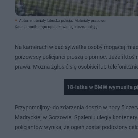
Autor: materiały lubuska policja/ Materiały prasowe
Kadr z monitoringu opublikowanego przez policję.
Na kamerach widać sylwetkę osoby mogącej mieć z
gorzowscy policjanci proszą o pomoc. Jeżeli kto
prawa. Można zgłosić się osobiści lub telefonicz
18-latka w BMW wymusiła pi
Przypomnijmy- do zdarzenia doszło w nocy 5 czerwc
Madryckiej w Gorzowie. Spaleniu uległy kontener
policjantów wynika, że ogień został podłożony cel