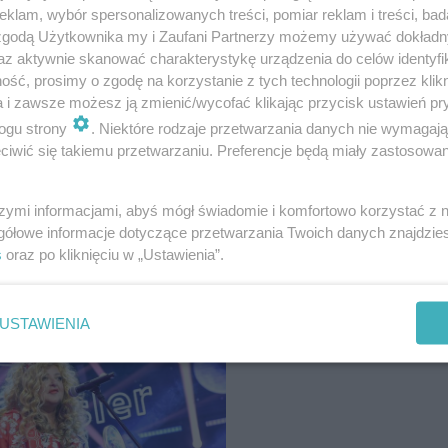
klam, wybór spersonalizowanych treści, pomiar reklam i treści, bad
 zgodą Użytkownika my i Zaufani Partnerzy możemy używać dokład
az aktywnie skanować charakterystykę urządzenia do celów identyfi
i?" Szalony quiz o Magdzie Gessler
ść, prosimy o zgodę na korzystanie z tych technologii poprzez klikn
a i zawsze możesz ją zmienić/wycofać klikając przycisk ustawień pr
"
ogu strony
. Niektóre rodzaje przetwarzania danych nie wymagaj
iwić się takiemu przetwarzaniu. Preferencje będą miały zastosowanie
szymi informacjami, abyś mógł świadomie i komfortowo korzystać z
gółowe informacje dotyczące przetwarzania Twoich danych znajdzi
s
oraz po kliknięciu w „Ustawienia”.
lucji", to na pewno wiecie, że Magda Gessler uwiel
USTAWIENIA