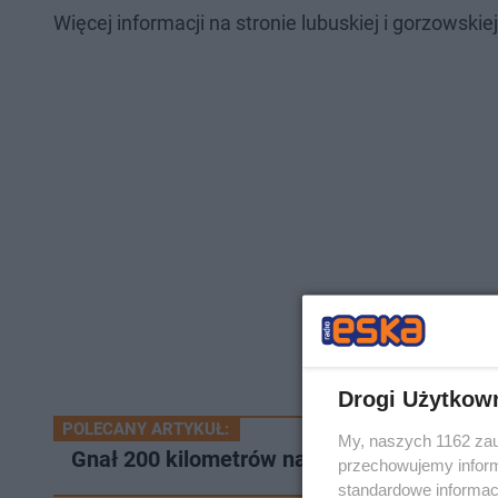
Więcej informacji na stronie lubuskiej i gorzowskiej 
Drogi Użytkow
POLECANY ARTYKUŁ:
My, naszych 1162 zau
Gnał 200 kilometrów na godzinę i łamał pr
przechowujemy informa
standardowe informac