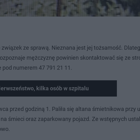
wiązek ze sprawą. Nieznana jest jej tożsamość. Dlate
ś rozpoznaje mężczyznę powinien skontaktować się ze st
nie pod numerem 47 791 21 11.
erwszeństwo, kilka osób w szpitalu
a przed godziną 1. Paliła się altana śmietnikowa przy u
y na śmieci oraz zaparkowany pojazd. Ze wstępnych usta
owo.