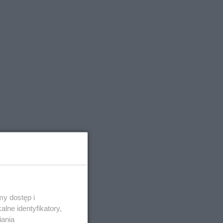
y dostęp i
lne identyfikatory,
iania