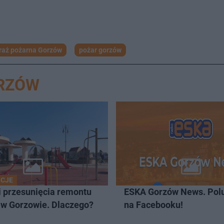
raż pożarna Gorzów
pożar gorzów
ORZÓW
YCJE
i przesunięcia remontu
ESKA Gorzów News. Pol
 w Gorzowie. Dlaczego?
na Facebooku!