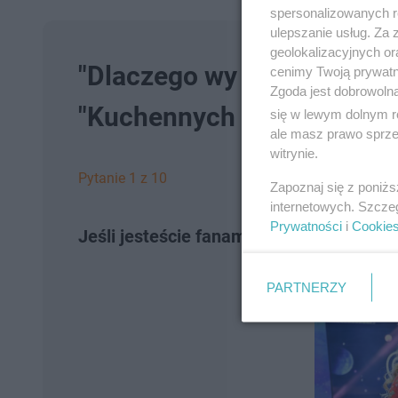
spersonalizowanych re
ulepszanie usług. Za
geolokalizacyjnych or
"Dlaczego wy trujecie ludz
cenimy Twoją prywatno
Zgoda jest dobrowoln
"Kuchennych Rewolucjach
się w lewym dolnym r
ale masz prawo sprzec
witrynie.
Pytanie 1 z 10
Zapoznaj się z poniż
internetowych. Szcze
Prywatności
i
Cookie
Jeśli jesteście fanami "Kuchennych rewo
PARTNERZY