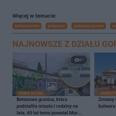
policja Gorzów
podpalacz
podpalacz gorzów
st
NAJNOWSZE Z DZIAŁU G
47
ZIMNA WOJNA
INWEST
Betonowa granica, która
Zmiany 
podzieliła miasto i rodziny na
bulwaru
lata. 65 lat temu powstał Mur