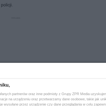
policji.
niku,
fanych partnerów oraz inne podmioty z Grupy ZPR Media uzyskujem
zepisy
cje na urządzeniu oraz przetwarzamy dane osobowe, takie jak unika
je wysyłane przez urządzenie czy dane przeglądania w celu zapewn