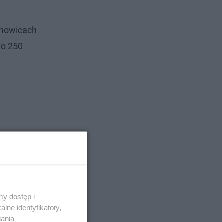
anowicach
to 250
y dostęp i
lne identyfikatory,
iania