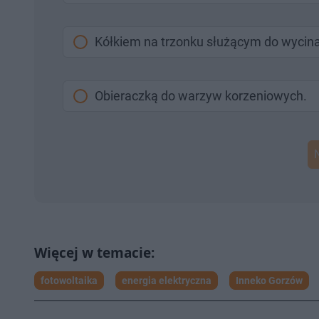
Kółkiem na trzonku służącym do wycina
Obieraczką do warzyw korzeniowych.
fotowoltaika
energia elektryczna
Inneko Gorzów