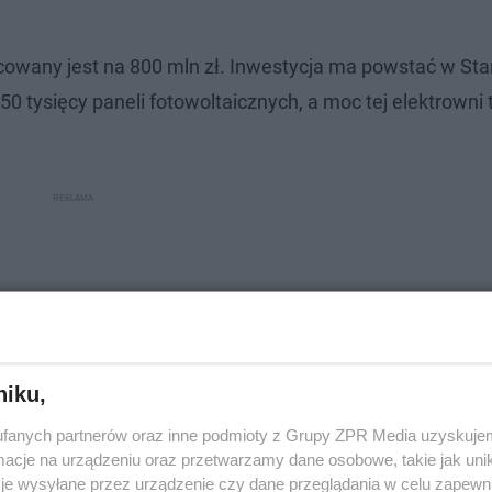
acowany jest na 800 mln zł. Inwestycja ma powstać w St
0 tysięcy paneli fotowoltaicznych, a moc tej elektrowni 
niku,
fanych partnerów oraz inne podmioty z Grupy ZPR Media uzyskujem
cje na urządzeniu oraz przetwarzamy dane osobowe, takie jak unika
je wysyłane przez urządzenie czy dane przeglądania w celu zapewn