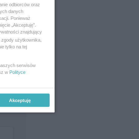
anie odbiorców oraz
nych danych
kacji. Ponieważ
ięcie „Akceptuję”.
ywatności znajdujący
ą zgody użytkownika,
 tylko na tej
 naszych serwisów
esz w
Polityce
Akceptuję