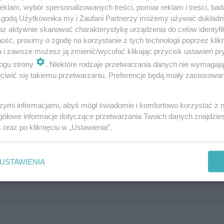
klam, wybór spersonalizowanych treści, pomiar reklam i treści, bad
 zgodą Użytkownika my i Zaufani Partnerzy możemy używać dokład
az aktywnie skanować charakterystykę urządzenia do celów identyfi
orzowskiego Nawigatora Biznesu
ść, prosimy o zgodę na korzystanie z tych technologii poprzez klikn
a i zawsze możesz ją zmienić/wycofać klikając przycisk ustawień pr
ogu strony
. Niektóre rodzaje przetwarzania danych nie wymagaj
iwić się takiemu przetwarzaniu. Preferencje będą miały zastosowanie
ry kuchenne? Tak trudnego quizu
szymi informacjami, abyś mógł świadomie i komfortowo korzystać z
ię!
gółowe informacje dotyczące przetwarzania Twoich danych znajdzi
s
oraz po kliknięciu w „Ustawienia”.
USTAWIENIA