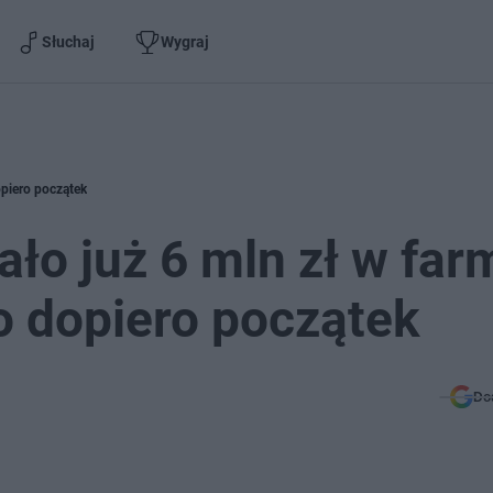
Słuchaj
Wygraj
opiero początek
ło już 6 mln zł w far
to dopiero początek
Do