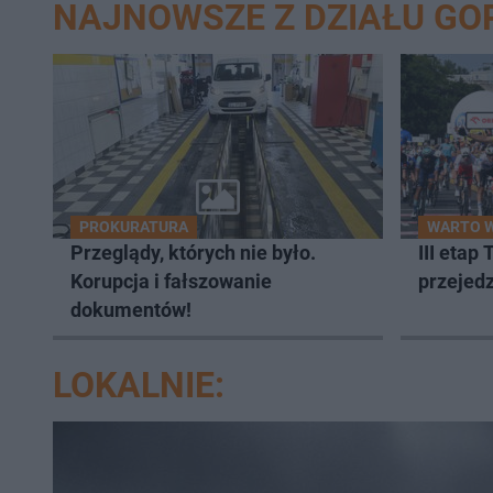
NAJNOWSZE Z DZIAŁU G
PROKURATURA
WARTO W
Przeglądy, których nie było.
III etap
Korupcja i fałszowanie
przejed
dokumentów!
LOKALNIE: