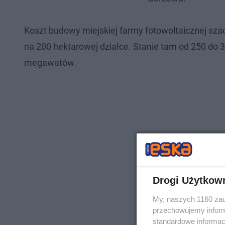
Koszt budowy miejskiej farmy fotowoltaicznej sz
na 200 hektarowej działce. Stanie tam od 250 do 35
megawatów.
Drogi Użytkow
My, naszych 1160 zau
przechowujemy informa
standardowe informac