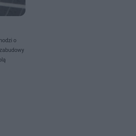
hodzi o
i zabudowy
olą