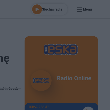
Słuchaj radia
Menu
mę
Radio Online
daj do Google
TERAZ GRAMY