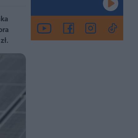
ska
ora
zł.