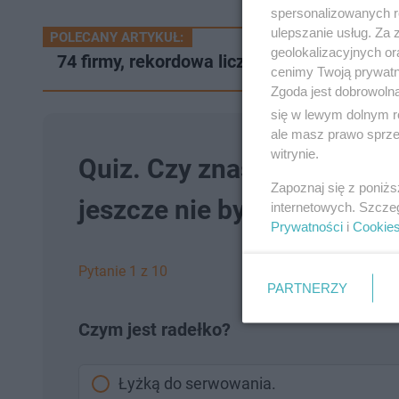
spersonalizowanych re
ulepszanie usług. Za
POLECANY ARTYKUŁ:
geolokalizacyjnych or
74 firmy, rekordowa liczba, powalczą o g
cenimy Twoją prywatno
Zgoda jest dobrowoln
się w lewym dolnym r
ale masz prawo sprzec
witrynie.
Quiz. Czy znasz te przybo
Zapoznaj się z poniż
jeszcze nie było. Sprawdź s
internetowych. Szcze
Prywatności
i
Cookie
Pytanie 1 z 10
PARTNERZY
Czym jest radełko?
Łyżką do serwowania.