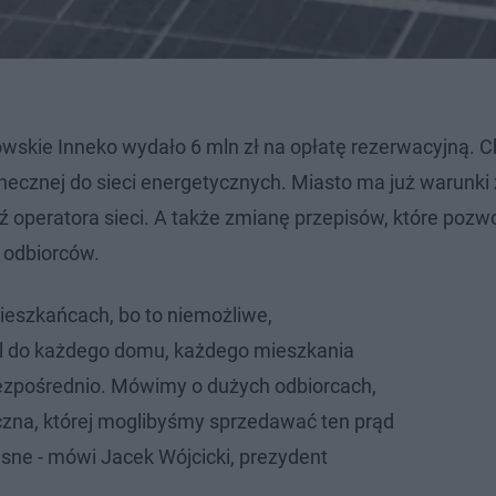
owskie Inneko wydało 6 mln zł na opłatę rezerwacyjną. C
necznej do sieci energetycznych. Miasto ma już warunk
 operatora sieci. A także zmianę przepisów, które pozw
 odbiorców.
eszkańcach, bo to niemożliwe,
l do każdego domu, każdego mieszkania
ezpośrednio. Mówimy o dużych odbiorcach,
czna, której moglibyśmy sprzedawać ten prąd
asne - mówi Jacek Wójcicki, prezydent