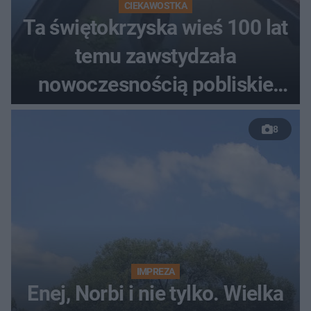
CIEKAWOSTKA
Ta świętokrzyska wieś 100 lat
temu zawstydzała
nowoczesnością pobliskie
miasta. Prąd, telefon i
8
luksusowa auta
IMPREZA
Enej, Norbi i nie tylko. Wielka