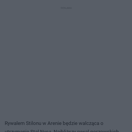
Rywalem Stilonu w Arenie będzie walcząca o
utrzymanie Stal Nysa. Najbliższy rywal gorzowskich