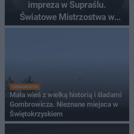
impreza w Supraślu.
Światowe Mistrzostwa w
Pieczeniu Babki i Kiszki
Ziemniaczanej
CIEKAWOSTKI
Mała wieś z wielką historią i śladami
Gombrowicza. Nieznane miejsca w
Świętokrzyskiem