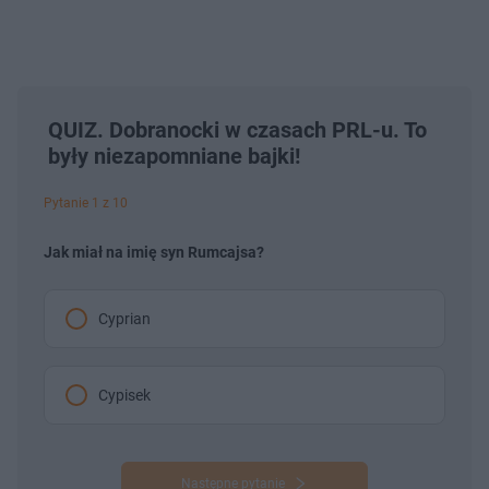
QUIZ. Dobranocki w czasach PRL-u. To
były niezapomniane bajki!
Pytanie 1 z 10
Jak miał na imię syn Rumcajsa?
Cyprian
Cypisek
Następne pytanie