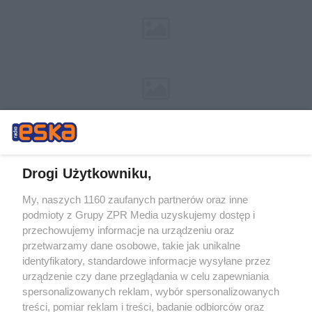
Drogi Użytkowniku,
My, naszych 1160 zaufanych partnerów oraz inne
Żaden utwór zamieszczony w serwisie nie może być powielany i
podmioty z Grupy ZPR Media uzyskujemy dostęp i
rozpowszechniany lub dalej rozpowszechniany w jakikolwiek sposób (w
tym także elektroniczny lub mechaniczny) na jakimkolwiek polu
przechowujemy informacje na urządzeniu oraz
eksploatacji w jakiejkolwiek formie, włącznie z umieszczaniem w
przetwarzamy dane osobowe, takie jak unikalne
Internecie bez pisemnej zgody właściciela praw. Jakiekolwiek użycie lub
identyfikatory, standardowe informacje wysyłane przez
wykorzystanie utworów w całości lub w części z naruszeniem prawa,
tzn. bez właściwej zgody, jest zabronione pod groźbą kary i może być
urządzenie czy dane przeglądania w celu zapewniania
ścigane prawnie.
spersonalizowanych reklam, wybór spersonalizowanych
treści, pomiar reklam i treści, badanie odbiorców oraz