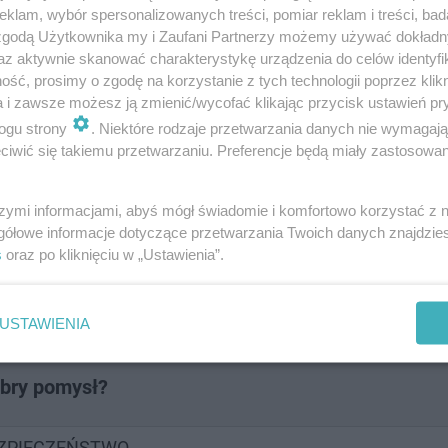
klam, wybór spersonalizowanych treści, pomiar reklam i treści, bad
 zgodą Użytkownika my i Zaufani Partnerzy możemy używać dokład
az aktywnie skanować charakterystykę urządzenia do celów identyfi
ść, prosimy o zgodę na korzystanie z tych technologii poprzez klikn
a i zawsze możesz ją zmienić/wycofać klikając przycisk ustawień pr
ogu strony
. Niektóre rodzaje przetwarzania danych nie wymagaj
o zawieszone [AUDIO]
iwić się takiemu przetwarzaniu. Preferencje będą miały zastosowanie
szymi informacjami, abyś mógł świadomie i komfortowo korzystać z
gółowe informacje dotyczące przetwarzania Twoich danych znajdzi
em palców - dobry pomysł?
s
oraz po kliknięciu w „Ustawienia”.
USTAWIENIA
obry pomysł?
EZPIECZEŃSTWO