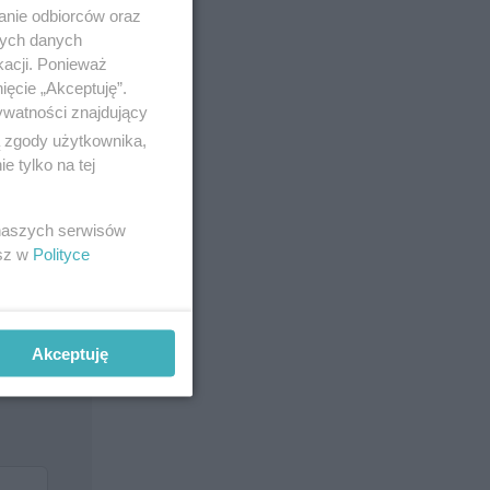
anie odbiorców oraz
nych danych
kacji. Ponieważ
ięcie „Akceptuję”.
ywatności znajdujący
ą zgody użytkownika,
 tylko na tej
 naszych serwisów
esz w
Polityce
Akceptuję