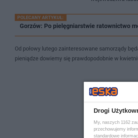
POLECANY ARTYKUŁ:
Gorzów: Po pielęgniarstwie ratownictwo m
Od połowy lutego zainteresowane samorządy będą 
pieniądze dowiemy się prawdopodobnie w kwietni
Drogi Użytkow
My, naszych 1162 zau
przechowujemy informa
standardowe informac