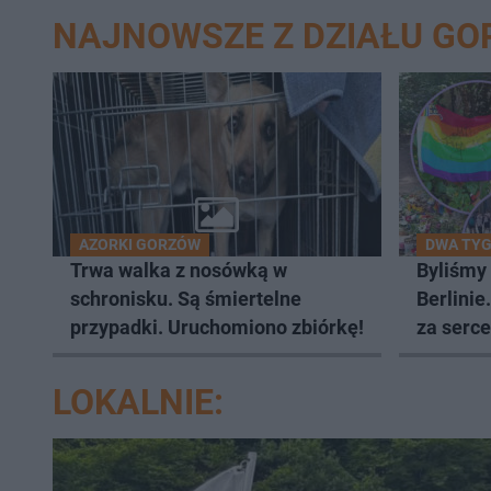
NAJNOWSZE Z DZIAŁU G
AZORKI GORZÓW
DWA TYG
Trwa walka z nosówką w
Byliśmy
schronisku. Są śmiertelne
Berlinie
przypadki. Uruchomiono zbiórkę!
za serce
LOKALNIE: