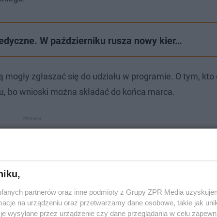
edyczne. W październiku rusza nowy kier…
mogły zgłaszać się do udziału w programie. O tym, kto 
u, bo wnioski można składać do końca marca.
niku,
fanych partnerów oraz inne podmioty z Grupy ZPR Media uzyskujem
cje na urządzeniu oraz przetwarzamy dane osobowe, takie jak unika
je wysyłane przez urządzenie czy dane przeglądania w celu zapewn