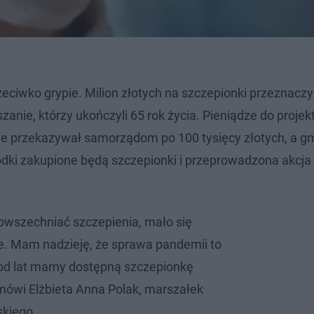
zeciwko grypie. Milion złotych na szczepionki przeznaczy
nie, którzy ukończyli 65 rok życia.​ Pieniądze do projek
e przekazywał samorządom po 100 tysięcy złotych, a gm
rodki zakupione będą szczepionki i przeprowadzona akcja
owszechniać szczepienia, mało się
. Mam nadzieję, że sprawa pandemii to
 od lat mamy dostępną szczepionkę
 mówi Elżbieta Anna Polak, marszałek
kiego.