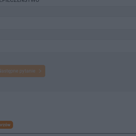
Następne pytanie
orzów