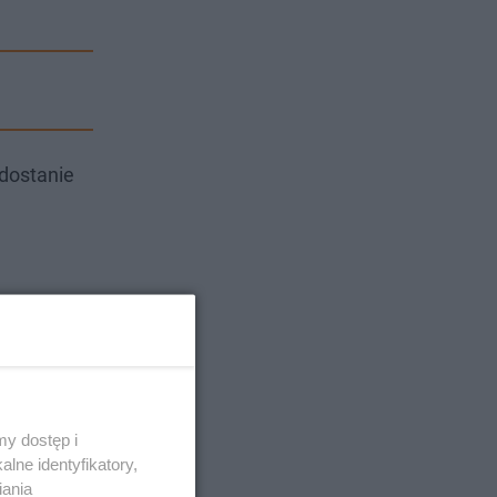
dostanie
y dostęp i
lne identyfikatory,
iania