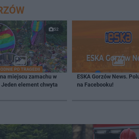
ORZÓW
52
ODNIE PO TRAGEDII
 na miejscu zamachu w
ESKA Gorzów News. Pol
. Jeden element chwyta
na Facebooku!