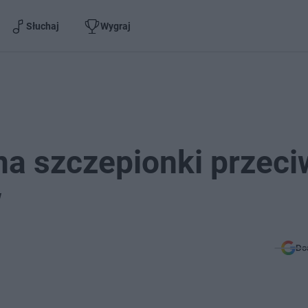
Słuchaj
Wygraj
 na szczepionki przec
w
Do