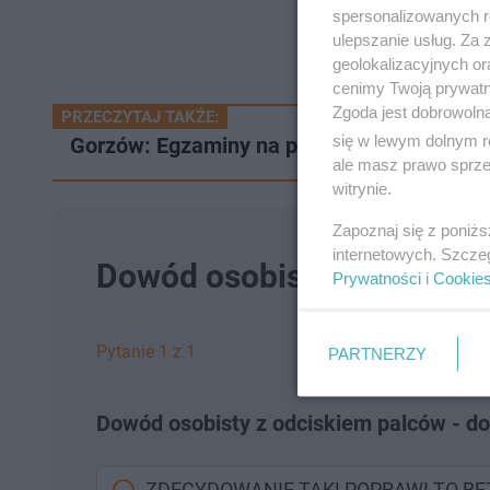
spersonalizowanych re
ulepszanie usług. Za
geolokalizacyjnych or
cenimy Twoją prywatno
Zgoda jest dobrowoln
PRZECZYTAJ TAKŻE:
się w lewym dolnym r
Gorzów: Egzaminy na prawo jazdy chwilow
ale masz prawo sprzec
witrynie.
Zapoznaj się z poniż
internetowych. Szcze
Dowód osobisty z odciski
Prywatności
i
Cookie
Pytanie 1 z 1
PARTNERZY
Dowód osobisty z odciskiem palców - d
ZDECYDOWANIE TAK! POPRAWI TO B