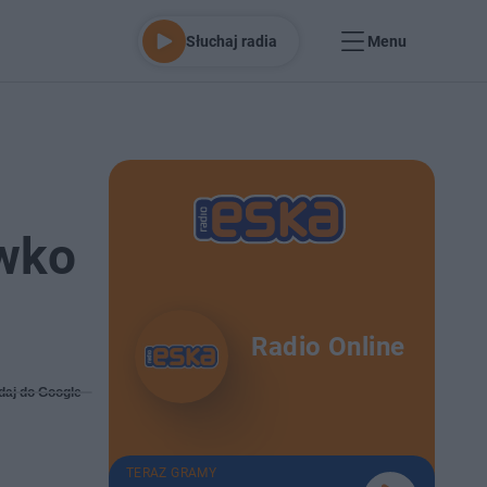
Słuchaj radia
Menu
iwko
Radio Online
daj do Google
TERAZ GRAMY