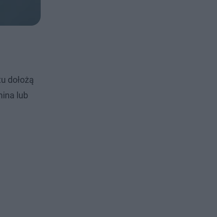
tu dołożą
ina lub