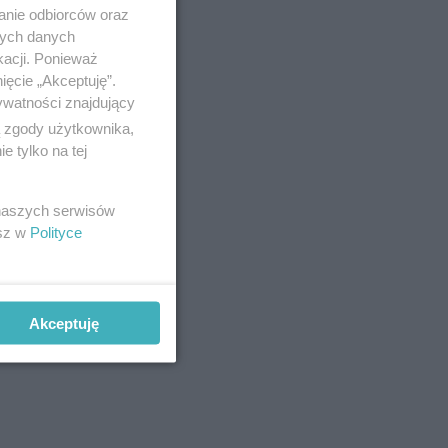
anie odbiorców oraz
nych danych
kacji. Ponieważ
ięcie „Akceptuję”.
ewnątrz
ywatności znajdujący
ą zgody użytkownika,
Koszt
 tylko na tej
składać
 naszych serwisów
esz w
Polityce
Akceptuję