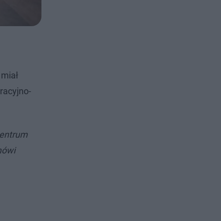
 miał
racyjno-
Centrum
mówi