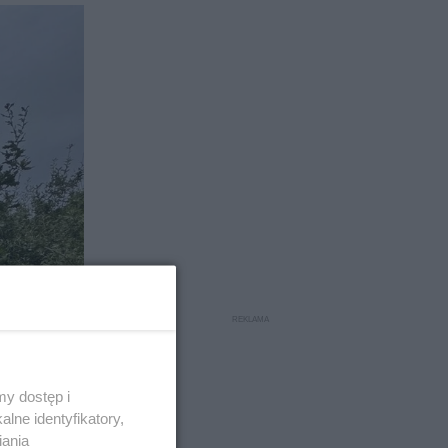
y dostęp i
lne identyfikatory,
iania