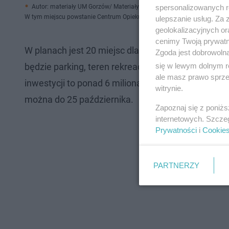
spersonalizowanych re
Autor: materiały UM Gorzów/ Materiały prasowe
W tym miejscu powstanie Centrum Opiekuńczo-Mieszkalne
ulepszanie usług. Za
geolokalizacyjnych or
cenimy Twoją prywatno
W planach jest 20 miejsc dla pobytu dziennego, w
Zgoda jest dobrowoln
się w lewym dolnym r
będzie parking, teren rekreacyjny oraz zadaszony
ale masz prawo sprzec
inwestycji to ponad 6 miliona złotych, z czego 3,
witrynie.
można do 25 października.
Zapoznaj się z poniż
internetowych. Szcze
Prywatności
i
Cookie
PARTNERZY