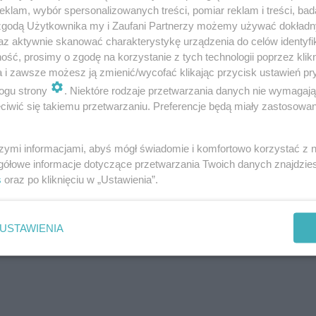
klam, wybór spersonalizowanych treści, pomiar reklam i treści, bad
 zgodą Użytkownika my i Zaufani Partnerzy możemy używać dokład
az aktywnie skanować charakterystykę urządzenia do celów identyfi
ść, prosimy o zgodę na korzystanie z tych technologii poprzez klikn
 tym cztery dla osób, które pozostaną całodobowo. Na z
a i zawsze możesz ją zmienić/wycofać klikając przycisk ustawień pr
ogu strony
. Niektóre rodzaje przetwarzania danych nie wymagaj
 taras. Wykonawca będzie miał 14 miesięcy na budowę. ​
iwić się takiemu przetwarzaniu. Preferencje będą miały zastosowanie
5 miliona pochodzi z Funduszu Solidarnościowego. Oferty 
szymi informacjami, abyś mógł świadomie i komfortowo korzystać z
gółowe informacje dotyczące przetwarzania Twoich danych znajdzi
s
oraz po kliknięciu w „Ustawienia”.
USTAWIENIA