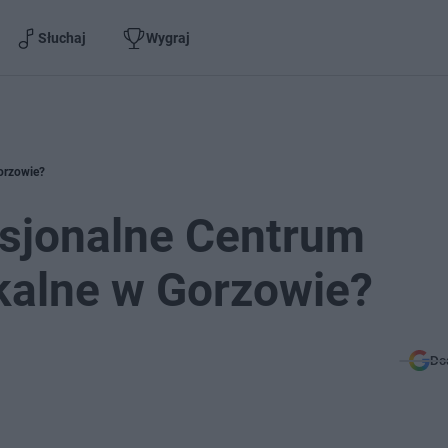
Słuchaj
Wygraj
orzowie?
esjonalne Centrum
alne w Gorzowie?
Do