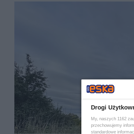
Drogi Użytkow
My, naszych 1162 zau
przechowujemy informa
standardowe informac