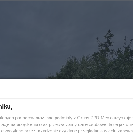
niku,
fanych partnerów oraz inne podmioty z Grupy ZPR Media uzyskujem
cje na urządzeniu oraz przetwarzamy dane osobowe, takie jak unika
je wysyłane przez urządzenie czy dane przeglądania w celu zapewn