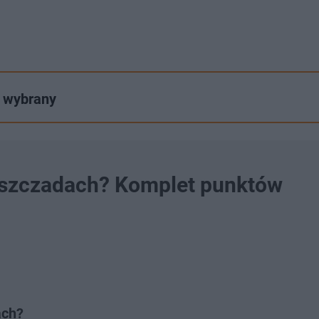
 wybrany
ieszczadach? Komplet punktów
ach?