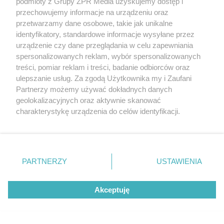
podmioty z Grupy ZPR Media uzyskujemy dostęp i
rozpowszechniany lub dalej rozpowszechniany w jakikolwiek sposób (w
przechowujemy informacje na urządzeniu oraz
tym także elektroniczny lub mechaniczny) na jakimkolwiek polu
eksploatacji w jakiejkolwiek formie, włącznie z umieszczaniem w
przetwarzamy dane osobowe, takie jak unikalne
Internecie bez pisemnej zgody właściciela praw. Jakiekolwiek użycie lub
identyfikatory, standardowe informacje wysyłane przez
wykorzystanie utworów w całości lub w części z naruszeniem prawa,
tzn. bez właściwej zgody, jest zabronione pod groźbą kary i może być
urządzenie czy dane przeglądania w celu zapewniania
ścigane prawnie.
spersonalizowanych reklam, wybór spersonalizowanych
treści, pomiar reklam i treści, badanie odbiorców oraz
ulepszanie usług. Za zgodą Użytkownika my i Zaufani
Partnerzy możemy używać dokładnych danych
geolokalizacyjnych oraz aktywnie skanować
charakterystykę urządzenia do celów identyfikacji.
Ponieważ cenimy Twoją prywatność, prosimy o zgodę na
O nas
korzystanie z tych technologii poprzez kliknięcie
Informacje prawne
„Akceptuję”. Zgoda jest dobrowolna i zawsze możesz ją
zmienić/wycofać klikając przycisk ustawień prywatności
PARTNERZY
USTAWIENIA
Nasze serwisy
znajdujący się w lewym dolnym rogu strony
. Niektóre
rodzaje przetwarzania danych nie wymagają zgody
© 2026 Grupa ZPR Media
Akceptuję
użytkownika, ale masz prawo sprzeciwić się takiemu
przetwarzaniu. Preferencje będą miały zastosowanie tylko
na tej witrynie.