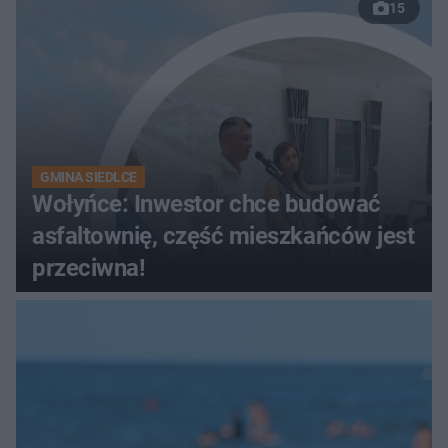
15
GMINA SIEDLCE
Wołyńce: Inwestor chce budować
asfaltownię, część mieszkańców jest
przeciwna!