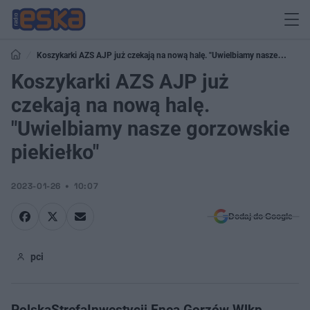
Koszykarki AZS AJP już czekają na nową halę. "Uwielbiamy nasze
gorzowskie piekiełko"
Koszykarki AZS AJP już
czekają na nową halę.
"Uwielbiamy nasze gorzowskie
piekiełko"
2023-01-26
10:07
Dodaj do Google
pci
PolskaStrefaInwestycji Enea Gorzów Wlkp