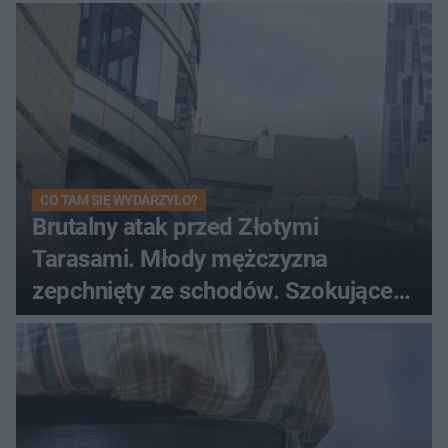
CO TAM SIĘ WYDARZYŁO?
Brutalny atak przed Złotymi
Tarasami. Młody mężczyzna
zepchnięty ze schodów. Szokujące
nagranie krąży po sieci