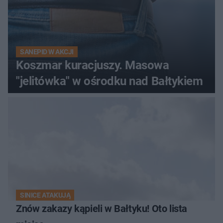
SANEPID W AKCJI
Koszmar kuracjuszy. Masowa
"jelitówka" w ośrodku nad Bałtykiem
SINICE ATAKUJĄ
Znów zakazy kąpieli w Bałtyku! Oto lista