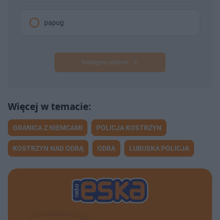
papug
Następne pytanie
GRANICA Z NIEMCAMI
POLICJA KOSTRZYN
KOSTRZYN NAD ODRĄ
ODRA
LUBUSKA POLICJA