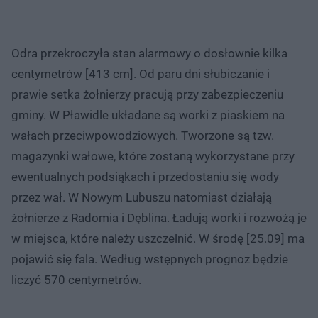
Odra przekroczyła stan alarmowy o dosłownie kilka
centymetrów [413 cm]. Od paru dni słubiczanie i
prawie setka żołnierzy pracują przy zabezpieczeniu
gminy. W Pławidle układane są worki z piaskiem na
wałach przeciwpowodziowych. Tworzone są tzw.
magazynki wałowe, które zostaną wykorzystane przy
ewentualnych podsiąkach i przedostaniu się wody
przez wał. W Nowym Lubuszu natomiast działają
żołnierze z Radomia i Dęblina. Ładują worki i rozwożą je
w miejsca, które należy uszczelnić. W środę [25.09] ma
pojawić się fala. Według wstępnych prognoz będzie
liczyć 570 centymetrów.