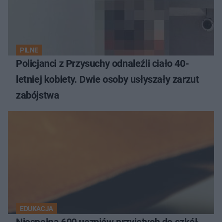
PILNE
Policjanci z Przysuchy odnaleźli ciało 40-
letniej kobiety. Dwie osoby usłyszały zarzut
zabójstwa
EDUKACJA
Niespełna 600 uczniów przyjętych do szkół