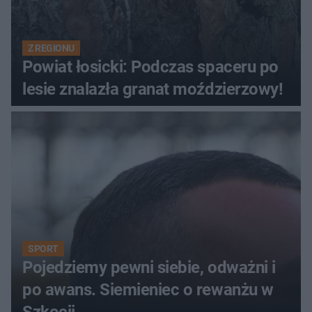
Z REGIONU
Powiat łosicki: Podczas spaceru po
lesie znalazła granat moździerzowy!
SPORT
Pojedziemy pewni siebie, odważni i
po awans. Siemieniec o rewanżu w
Szkocji