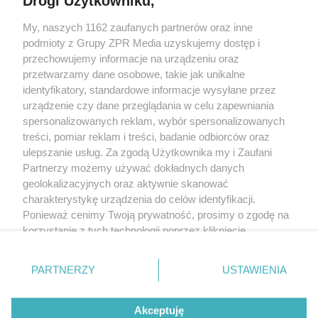
Drogi Użytkowniku,
My, naszych 1162 zaufanych partnerów oraz inne
Żaden utwór zamieszczony w serwisie nie może być powielany i
podmioty z Grupy ZPR Media uzyskujemy dostęp i
rozpowszechniany lub dalej rozpowszechniany w jakikolwiek sposób (w
tym także elektroniczny lub mechaniczny) na jakimkolwiek polu
przechowujemy informacje na urządzeniu oraz
eksploatacji w jakiejkolwiek formie, włącznie z umieszczaniem w Internecie
przetwarzamy dane osobowe, takie jak unikalne
bez pisemnej zgody właściciela praw. Jakiekolwiek użycie lub
wykorzystanie utworów w całości lub w części z naruszeniem prawa, tzn.
identyfikatory, standardowe informacje wysyłane przez
bez właściwej zgody, jest zabronione pod groźbą kary i może być ścigane
urządzenie czy dane przeglądania w celu zapewniania
prawnie.
spersonalizowanych reklam, wybór spersonalizowanych
treści, pomiar reklam i treści, badanie odbiorców oraz
ulepszanie usług. Za zgodą Użytkownika my i Zaufani
Partnerzy możemy używać dokładnych danych
geolokalizacyjnych oraz aktywnie skanować
charakterystykę urządzenia do celów identyfikacji.
O nas
Ponieważ cenimy Twoją prywatność, prosimy o zgodę na
korzystanie z tych technologii poprzez kliknięcie
Informacje prawne
„Akceptuję”. Zgoda jest dobrowolna i zawsze możesz ją
zmienić/wycofać klikając przycisk ustawień prywatności
Nasze serwisy
PARTNERZY
USTAWIENIA
znajdujący się w lewym dolnym rogu strony
. Niektóre
rodzaje przetwarzania danych nie wymagają zgody
© 2026 Grupa ZPR Media
Akceptuję
użytkownika, ale masz prawo sprzeciwić się takiemu