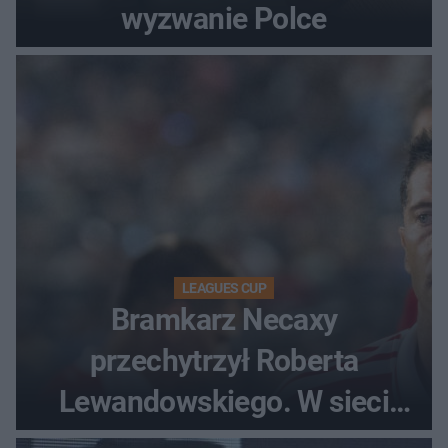
wyzwanie Polce
LEAGUES CUP
Bramkarz Necaxy
przechytrzył Roberta
Lewandowskiego. W sieci
krąży wideo z tego pojedynku