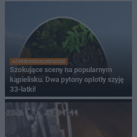
pokazy i muzyczna scena w
Muzeum Wsi Kieleckiej
AŻ PRZECHODZĄ DRESZCZE!
Szokujące sceny na popularnym
kąpielisku. Dwa pytony oplotły szyję
33-latki!