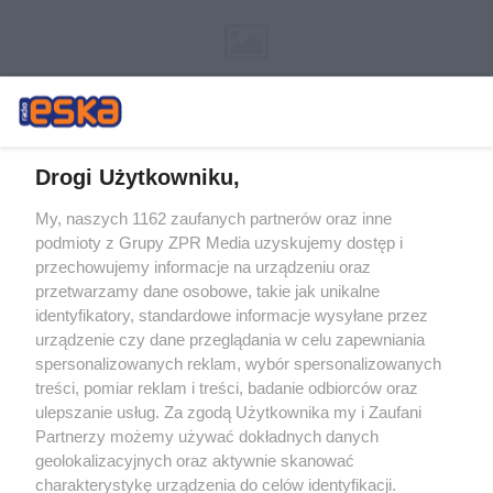
Drogi Użytkowniku,
My, naszych 1162 zaufanych partnerów oraz inne
Żaden utwór zamieszczony w serwisie nie może być powielany i
podmioty z Grupy ZPR Media uzyskujemy dostęp i
rozpowszechniany lub dalej rozpowszechniany w jakikolwiek sposób (w
tym także elektroniczny lub mechaniczny) na jakimkolwiek polu
przechowujemy informacje na urządzeniu oraz
eksploatacji w jakiejkolwiek formie, włącznie z umieszczaniem w
przetwarzamy dane osobowe, takie jak unikalne
Internecie bez pisemnej zgody właściciela praw. Jakiekolwiek użycie lub
identyfikatory, standardowe informacje wysyłane przez
wykorzystanie utworów w całości lub w części z naruszeniem prawa,
tzn. bez właściwej zgody, jest zabronione pod groźbą kary i może być
urządzenie czy dane przeglądania w celu zapewniania
ścigane prawnie.
spersonalizowanych reklam, wybór spersonalizowanych
treści, pomiar reklam i treści, badanie odbiorców oraz
ulepszanie usług. Za zgodą Użytkownika my i Zaufani
Partnerzy możemy używać dokładnych danych
geolokalizacyjnych oraz aktywnie skanować
charakterystykę urządzenia do celów identyfikacji.