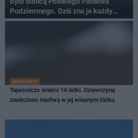
było stolicą Polskiego Państwa
Podziemnego. Dziś zna je każdy
pielgrzym
NOWE FAKTY
Tajemnicza śmierć 14-latki. Dziewczynę
znaleziono martwą w jej własnym łóżku