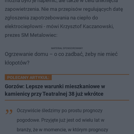
można było je napełnić, ale także w celu uniknięcia
zapowietrzenia. Nie ma przepisów regulujących datę
zgłoszenia zapotrzebowania na ciepło do
elektrociepłowni - mówi Krzysztof Kaczanowski,
prezes SM Metalowiec:
MATERIAŁ SPONSOROWANY
Ogrzewanie domu – o co zadbać, żeby nie mieć
kłopotów?
POLECANY ARTYKUŁ:
Gorzów: Lepsze warunki mieszkaniowe w
kamienicy przy Teatralnej 38 już wkrótce
Oczywiście śledzimy po prostu prognozy
pogodowe. Przyjęte już jest od wielu lat w
branży, że w momencie, w którym prognozy