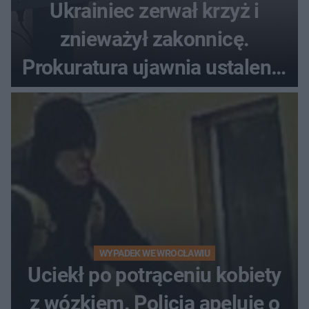
Ukrainiec zerwał krzyż i
znieważył zakonnicę.
Prokuratura ujawnia ustalenia
w sprawie 26-latka
WYPADEK WE WROCŁAWIU
Uciekł po potrąceniu kobiety
z wózkiem. Policja apeluje o