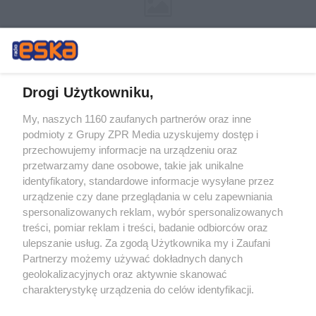
Drogi Użytkowniku,
My, naszych 1160 zaufanych partnerów oraz inne
Żaden utwór zamieszczony w serwisie nie może być powielany i
podmioty z Grupy ZPR Media uzyskujemy dostęp i
rozpowszechniany lub dalej rozpowszechniany w jakikolwiek sposób (w
tym także elektroniczny lub mechaniczny) na jakimkolwiek polu
przechowujemy informacje na urządzeniu oraz
eksploatacji w jakiejkolwiek formie, włącznie z umieszczaniem w
przetwarzamy dane osobowe, takie jak unikalne
Internecie bez pisemnej zgody właściciela praw. Jakiekolwiek użycie lub
identyfikatory, standardowe informacje wysyłane przez
wykorzystanie utworów w całości lub w części z naruszeniem prawa,
tzn. bez właściwej zgody, jest zabronione pod groźbą kary i może być
urządzenie czy dane przeglądania w celu zapewniania
ścigane prawnie.
spersonalizowanych reklam, wybór spersonalizowanych
treści, pomiar reklam i treści, badanie odbiorców oraz
ulepszanie usług. Za zgodą Użytkownika my i Zaufani
Partnerzy możemy używać dokładnych danych
geolokalizacyjnych oraz aktywnie skanować
charakterystykę urządzenia do celów identyfikacji.
Ponieważ cenimy Twoją prywatność, prosimy o zgodę na
O nas