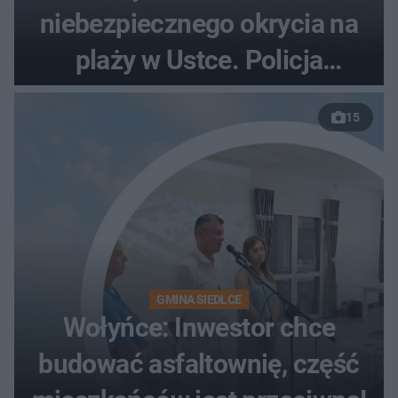
niebezpiecznego okrycia na
plaży w Ustce. Policja
musiała zamknąć odcinek
15
wybrzeża
GMINA SIEDLCE
Wołyńce: Inwestor chce
budować asfaltownię, część