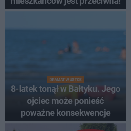
mieszkańców jest przeciwna!
DRAMAT W USTCE
8-latek tonął w Bałtyku. Jego
ojciec może ponieść
poważne konsekwencje