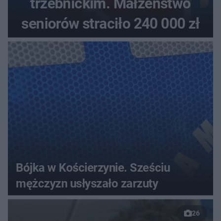
trzebnickim. Małżeństwo
seniorów straciło 240 000 zł
Bójka w Kościerzynie. Sześciu
mężczyzn usłyszało zarzuty
26