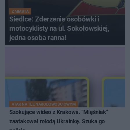
Z MIASTA
Siedlce: Zderzenie osobówki i
motocyklisty na ul. Sokołowskiej,
jedna osoba ranna!
ATAK NA TLE NARODOWOŚCIOWYM
Szokujące wideo z Krakowa. "Mięśniak"
zaatakował młodą Ukrainkę. Szuka go