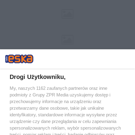
Drogi Użytkowniku,
My, naszych 1162 zaufanych partnerów oraz inne
Żaden utwór zamieszczony w serwisie nie może być powielany i
podmioty z Grupy ZPR Media uzyskujemy dostęp i
rozpowszechniany lub dalej rozpowszechniany w jakikolwiek sposób (w
tym także elektroniczny lub mechaniczny) na jakimkolwiek polu
przechowujemy informacje na urządzeniu oraz
eksploatacji w jakiejkolwiek formie, włącznie z umieszczaniem w
przetwarzamy dane osobowe, takie jak unikalne
Internecie bez pisemnej zgody właściciela praw. Jakiekolwiek użycie lub
identyfikatory, standardowe informacje wysyłane przez
wykorzystanie utworów w całości lub w części z naruszeniem prawa,
tzn. bez właściwej zgody, jest zabronione pod groźbą kary i może być
urządzenie czy dane przeglądania w celu zapewniania
ścigane prawnie.
spersonalizowanych reklam, wybór spersonalizowanych
treści, pomiar reklam i treści, badanie odbiorców oraz