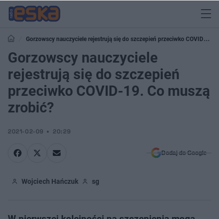
Gorzowscy nauczyciele rejestrują się do szczepień przeciwko COVID-19.
Co muszą zrobić?
Gorzowscy nauczyciele
rejestrują się do szczepień
przeciwko COVID-19. Co muszą
zrobić?
2021-02-09
20:29
Dodaj do Google
Wojciech Hańczuk
sg
W pierwszej kolejności na szczepienia mogą