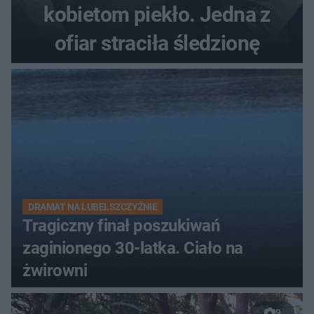
kobietom piekło. Jedna z
ofiar straciła śledzionę
DRAMAT NA LUBELSZCZYŹNIE
Tragiczny finał poszukiwań
zaginionego 30-latka. Ciało na
żwirowni
9