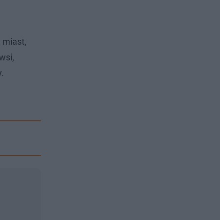
 miast,
wsi,
y.