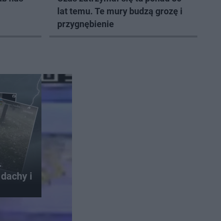
lat temu. Te mury budzą grozę i
przygnębienie
.
dachy i