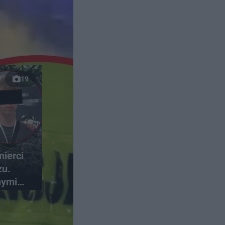
19
ierci
zu.
nymi