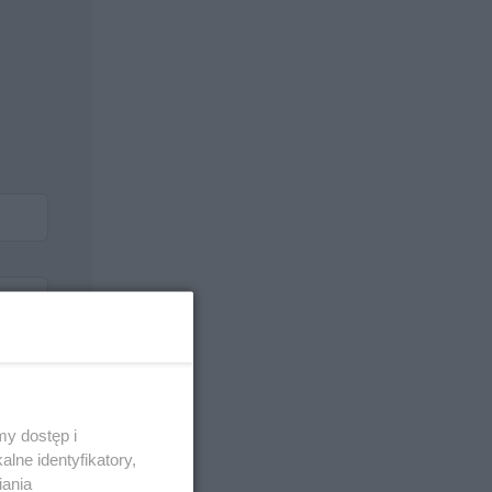
y dostęp i
lne identyfikatory,
iania