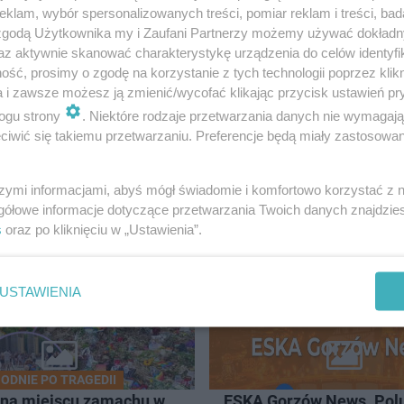
klam, wybór spersonalizowanych treści, pomiar reklam i treści, bad
 zgodą Użytkownika my i Zaufani Partnerzy możemy używać dokład
az aktywnie skanować charakterystykę urządzenia do celów identyfi
ść, prosimy o zgodę na korzystanie z tych technologii poprzez klikn
a i zawsze możesz ją zmienić/wycofać klikając przycisk ustawień pr
ogu strony
. Niektóre rodzaje przetwarzania danych nie wymagaj
iwić się takiemu przetwarzaniu. Preferencje będą miały zastosowanie
szymi informacjami, abyś mógł świadomie i komfortowo korzystać z
ORZÓW
gółowe informacje dotyczące przetwarzania Twoich danych znajdzi
s
oraz po kliknięciu w „Ustawienia”.
52
USTAWIENIA
ODNIE PO TRAGEDII
 na miejscu zamachu w
ESKA Gorzów News. Pol