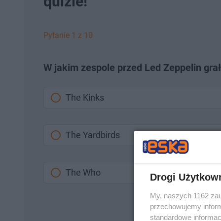
quizie!
Pytanie 1 z 10
W jakim zespole przed Led Zeppelin gr
The Kinks
The Yardbirds
The Who
Drogi Użytkow
My, naszych 1162 zau
przechowujemy informa
standardowe informac