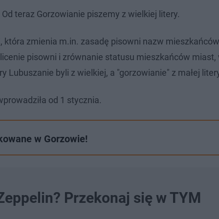
d teraz Gorzowianie piszemy z wielkiej litery​.
i, która zmienia m.in. zasadę pisowni nazw mieszkańców
olicenie pisowni i zrównanie statusu mieszkańców miast, 
y Lubuszanie byli z wielkiej, a "gorzowianie" z małej liter
wprowadziła od 1 stycznia.
kowane w Gorzowie!
Zeppelin? Przekonaj się w TYM