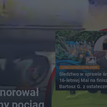
ZABÓJSTWO W MŁAWIE
Śledztwo w sprawie śm
16-letniej Mai na finis
Bartosz G. z ostatecz
gnorował
zarzutami
ny pociąg