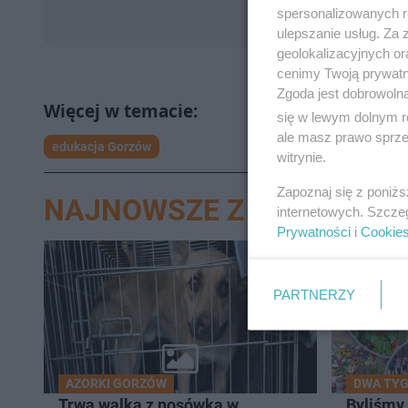
spersonalizowanych re
ulepszanie usług. Za
geolokalizacyjnych or
cenimy Twoją prywatno
Zgoda jest dobrowoln
się w lewym dolnym r
ale masz prawo sprzec
edukacja Gorzów
witrynie.
Zapoznaj się z poniż
NAJNOWSZE Z DZIAŁU G
internetowych. Szcze
Prywatności
i
Cookie
PARTNERZY
AZORKI GORZÓW
DWA TYG
Trwa walka z nosówką w
Byliśmy