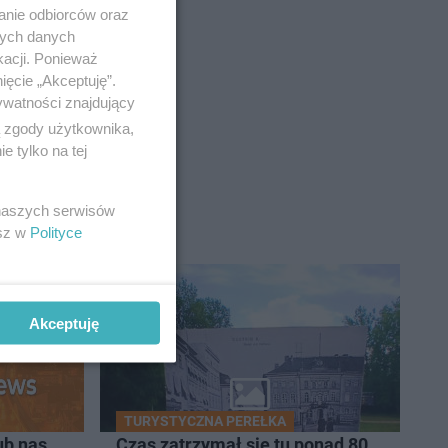
anie odbiorców oraz
nych danych
kacji. Ponieważ
ięcie „Akceptuję”.
ywatności znajdujący
ą zgody użytkownika,
 tylko na tej
 naszych serwisów
esz w
Polityce
Akceptuję
TURYSTYCZNA PEREŁKA
ub nas
Czas zatrzymał się tu ponad 80