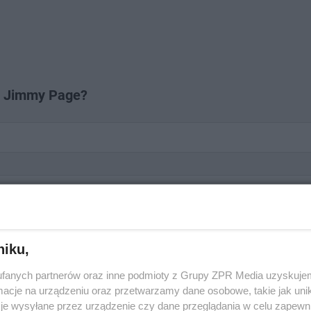
ał Jimmy Page?
niku,
fanych partnerów oraz inne podmioty z Grupy ZPR Media uzyskujem
cje na urządzeniu oraz przetwarzamy dane osobowe, takie jak unika
Następne pytanie
je wysyłane przez urządzenie czy dane przeglądania w celu zapewn