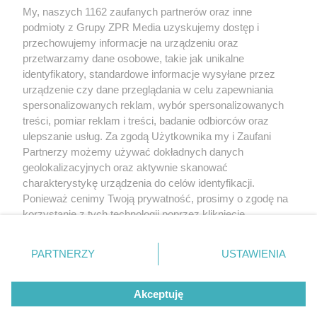
My, naszych 1162 zaufanych partnerów oraz inne
Żaden utwór zamieszczony w serwisie nie może być powielany i
podmioty z Grupy ZPR Media uzyskujemy dostęp i
rozpowszechniany lub dalej rozpowszechniany w jakikolwiek sposób (w
tym także elektroniczny lub mechaniczny) na jakimkolwiek polu
przechowujemy informacje na urządzeniu oraz
eksploatacji w jakiejkolwiek formie, włącznie z umieszczaniem w Internecie
przetwarzamy dane osobowe, takie jak unikalne
bez pisemnej zgody właściciela praw. Jakiekolwiek użycie lub
wykorzystanie utworów w całości lub w części z naruszeniem prawa, tzn.
identyfikatory, standardowe informacje wysyłane przez
bez właściwej zgody, jest zabronione pod groźbą kary i może być ścigane
urządzenie czy dane przeglądania w celu zapewniania
prawnie.
spersonalizowanych reklam, wybór spersonalizowanych
treści, pomiar reklam i treści, badanie odbiorców oraz
ulepszanie usług. Za zgodą Użytkownika my i Zaufani
Partnerzy możemy używać dokładnych danych
geolokalizacyjnych oraz aktywnie skanować
charakterystykę urządzenia do celów identyfikacji.
O nas
Ponieważ cenimy Twoją prywatność, prosimy o zgodę na
korzystanie z tych technologii poprzez kliknięcie
Informacje prawne
„Akceptuję”. Zgoda jest dobrowolna i zawsze możesz ją
zmienić/wycofać klikając przycisk ustawień prywatności
Nasze serwisy
PARTNERZY
USTAWIENIA
znajdujący się w lewym dolnym rogu strony
. Niektóre
rodzaje przetwarzania danych nie wymagają zgody
© 2026 Grupa ZPR Media
Akceptuję
użytkownika, ale masz prawo sprzeciwić się takiemu
przetwarzaniu. Preferencje będą miały zastosowanie tylko