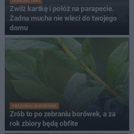
DOMOWE TRIKI
Zwilż kartkę i połóż na parapecie.
Żadna mucha nie wleci do twojego
domu
PIELĘGNACJA BORÓWKI
Zrób to po zebraniu borówek, a za
rok zbiory będą obfite