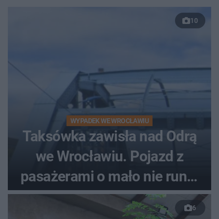
10
WYPADEK WE WROCŁAWIU
Taksówka zawisła nad Odrą
we Wrocławiu. Pojazd z
pasażerami o mało nie runął
do rzeki
6