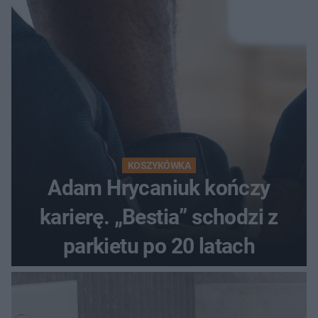
KOSZYKÓWKA
Adam Hrycaniuk kończy
karierę. „Bestia” schodzi z
parkietu po 20 latach