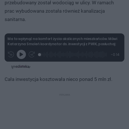
przebudowany został wodociąg w ulicy. W ramach
prac wybudowana została również kanalizacja
sanitarna.
Ma to wpłynąć na komfort życia okolicznych mieszkańców. Mówi
Katarzyna Smoleń koordynator ds. inwestycji z PWIK, posłuchaj:
L
P
P
P
-
0:14
G
o
r
r
o
z
r
a
z
z
o
a
d
e
e
s
j
t
e
w
w
a
d
i
i
ł
:
ń
ń
y
Cała inwestycja kosztowała nieco ponad 5 mln zł.
c
1
1
1
z
0
0
0
a
s
0
s
s
Â
.
d
d
0
o
o
0
t
p
%
u
r
ł
z
u
o
d
u