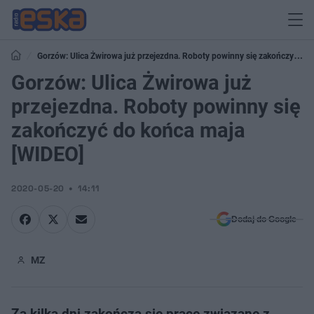
Gorzów: Ulica Żwirowa już przejezdna. Roboty powinny się zakończyć do
końca maja [WIDEO]
Gorzów: Ulica Żwirowa już
przejezdna. Roboty powinny się
zakończyć do końca maja
[WIDEO]
2020-05-20
14:11
Dodaj do Google
MZ
Za kilka dni zakończą się prace ​związane z