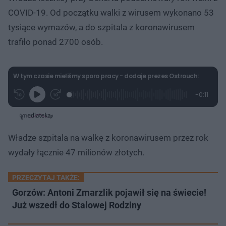
c
8
1
1
z
7
0
0
a
COVID-19. Od początku walki z wirusem wykonano 53
s
.
s
s
Â
0
d
d
tysiące wymazów, a do szpitala z koronawirusem
5
o
o
%
t
p
trafiło ponad 2700 osób.
u
r
ł
z
u
o
d
u
W tym czasie mieliśmy sporo pracy - dodaje prezes Ostrouch:
L
P
P
P
-
0:11
G
o
r
r
o
z
r
a
z
z
o
a
d
e
e
s
j
t
e
w
w
a
d
i
i
ł
:
ń
ń
y
Władze szpitala na walkę z koronawirusem przez rok
c
1
1
1
z
0
0
0
a
wydały łącznie 47 milionów złotych.
s
0
s
s
Â
.
d
d
0
o
o
0
t
p
PRZECZYTAJ TAKŻE:
%
u
r
ł
z
Gorzów: Antoni Zmarzlik pojawił się na świecie!
u
o
Już wszedł do Stalowej Rodziny
d
u