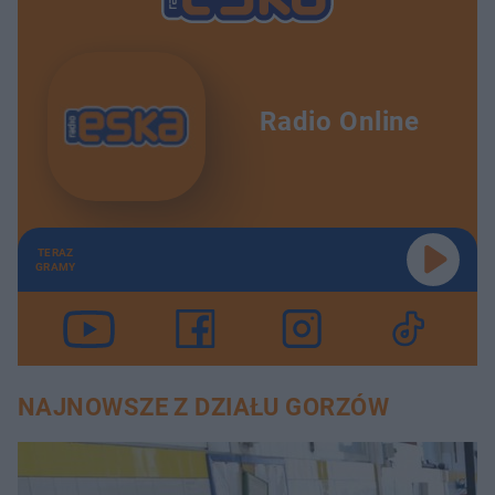
Radio Online
TERAZ
GRAMY
NAJNOWSZE Z DZIAŁU GORZÓW