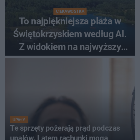
CIEKAWOSTKA
To najpiękniejsza plaża w
Świętokrzyskiem według AI.
Z widokiem na najwyższy
szczyt Gór Świętokrzyskich
UPAŁY
Te sprzęty pożerają prąd podczas
upałów. Latem rachunki mogą