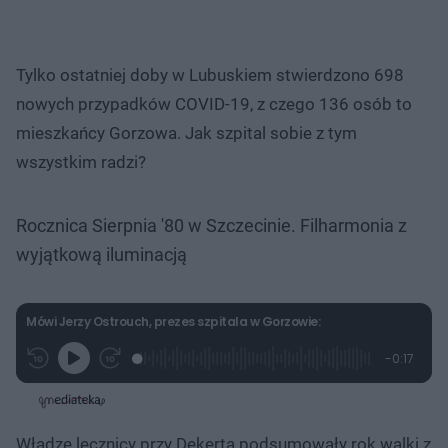
Tylko ostatniej doby w Lubuskiem stwierdzono 698
nowych przypadków COVID-19, z czego 136 osób to
mieszkańcy Gorzowa. Jak szpital sobie z tym
wszystkim radzi?
Rocznica Sierpnia '80 w Szczecinie. Filharmonia z
wyjątkową iluminacją
Mówi Jerzy Ostrouch, prezes szpitala w Gorzowie:
L
P
P
P
-
0:17
G
o
r
r
o
z
r
a
z
z
o
a
d
e
e
s
j
t
e
w
w
a
d
i
i
ł
:
ń
ń
y
Władze lecznicy przy Dekerta podsumowały rok walki z