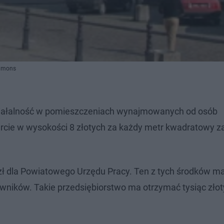
ommons
ziałalność w pomieszczeniach wynajmowanych od osób
arcie w wysokości 8 złotych za każdy metr kwadratowy 
zł dla Powiatowego Urzędu Pracy. Ten z tych środków m
acowników. Takie przedsiębiorstwo ma otrzymać tysiąc zło