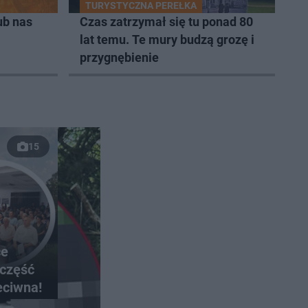
TURYSTYCZNA PEREŁKA
ub nas
Czas zatrzymał się tu ponad 80
lat temu. Te mury budzą grozę i
przygnębienie
15
ce
 część
eciwna!