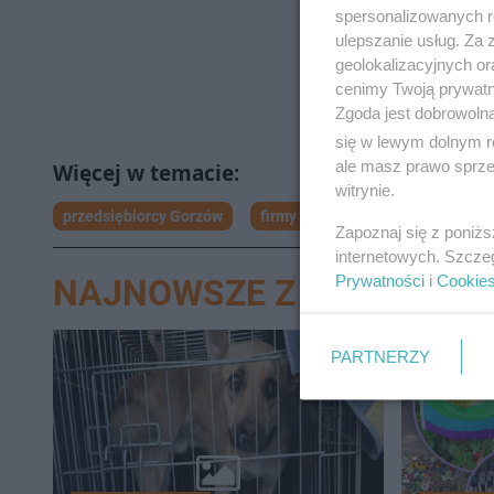
spersonalizowanych re
ulepszanie usług. Za
geolokalizacyjnych or
cenimy Twoją prywatno
Zgoda jest dobrowoln
się w lewym dolnym r
ale masz prawo sprzec
witrynie.
przedsiębiorcy Gorzów
firmy Gorzów
Urząd Miasta
Zapoznaj się z poniż
internetowych. Szcze
Prywatności
i
Cookie
NAJNOWSZE Z DZIAŁU G
PARTNERZY