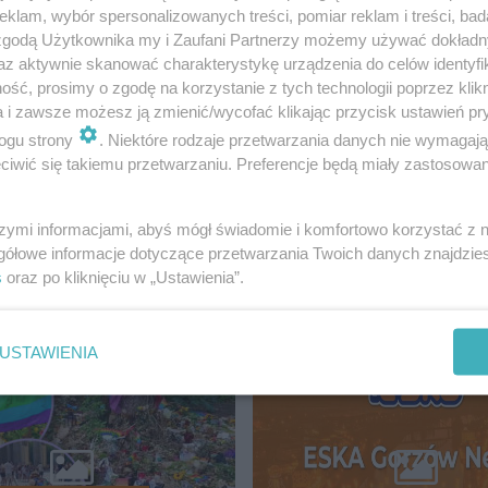
klam, wybór spersonalizowanych treści, pomiar reklam i treści, bad
 zgodą Użytkownika my i Zaufani Partnerzy możemy używać dokład
az aktywnie skanować charakterystykę urządzenia do celów identyfi
ść, prosimy o zgodę na korzystanie z tych technologii poprzez klikn
a i zawsze możesz ją zmienić/wycofać klikając przycisk ustawień pr
ogu strony
. Niektóre rodzaje przetwarzania danych nie wymagaj
iwić się takiemu przetwarzaniu. Preferencje będą miały zastosowanie
szymi informacjami, abyś mógł świadomie i komfortowo korzystać z
gółowe informacje dotyczące przetwarzania Twoich danych znajdzi
s
oraz po kliknięciu w „Ustawienia”.
ORZÓW
USTAWIENIA
52