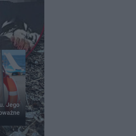
ku. Jego
poważne