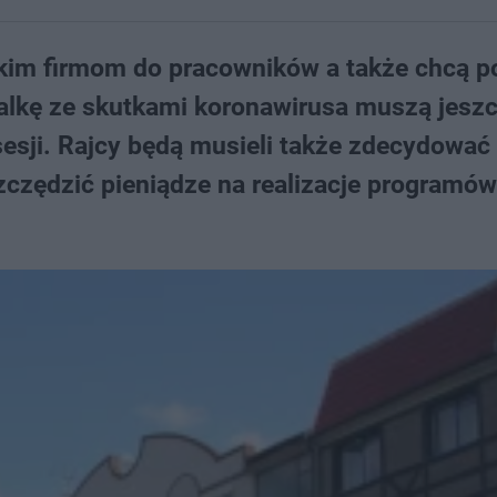
kim firmom do pracowników a także chcą 
walkę ze skutkami koronawirusa muszą jesz
sesji. Rajcy będą musieli także zdecydować 
zczędzić pieniądze na realizacje programów