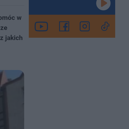
pomóc w
cze
z jakich