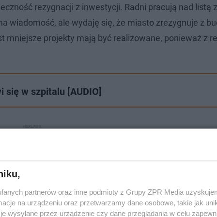
czność rezygnacji z inwestycji. Radni pracują nad listą 
na wiadomość, ale wydaję się, że miasto zrezygnuje z bu
 mniejsze projekty mają być realizowane, ponieważ z re
 się w szpitalu [AUDIO]
niku,
fanych partnerów oraz inne podmioty z Grupy ZPR Media uzyskujem
cje na urządzeniu oraz przetwarzamy dane osobowe, takie jak unika
je wysyłane przez urządzenie czy dane przeglądania w celu zapewn