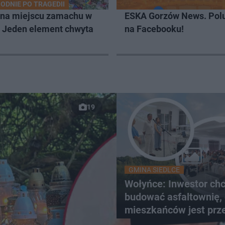
ODNIE PO TRAGEDII
 na miejscu zamachu w
ESKA Gorzów News. Pol
. Jeden element chwyta
na Facebooku!
19
GMINA SIEDLCE
Wołyńce: Inwestor ch
budować asfaltownię,
mieszkańców jest prz