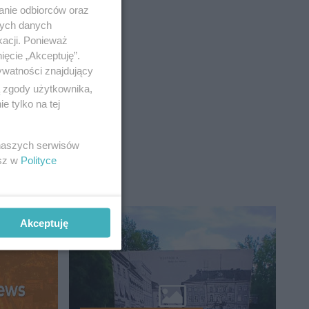
anie odbiorców oraz
nych danych
kacji. Ponieważ
ięcie „Akceptuję”.
ywatności znajdujący
ą zgody użytkownika,
 tylko na tej
 naszych serwisów
esz w
Polityce
Akceptuję