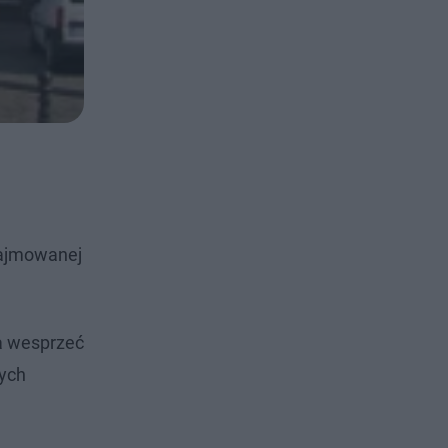
zajmowanej
a wesprzeć
tych