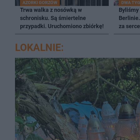
AZORKI GORZÓW
DWA TYG
Trwa walka z nosówką w
Byliśmy
schronisku. Są śmiertelne
Berlinie
przypadki. Uruchomiono zbiórkę!
za serce
LOKALNIE: