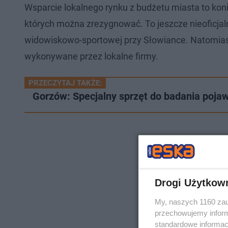
Wsparcie lokalnego rynku z budżetu miasta to konie
których można zrezygnować. To jeszcze nieoficjal
widowiskowo-sportowej przy Słowiance. Natomiast
wykonywane przez lokalne firmy.
PRZECZYTAJ TAKŻE:
Gorzów: Specjalny sprzęt do badania pojawi
Drogi Użytkow
My, naszych 1160 zau
przechowujemy informa
standardowe informac