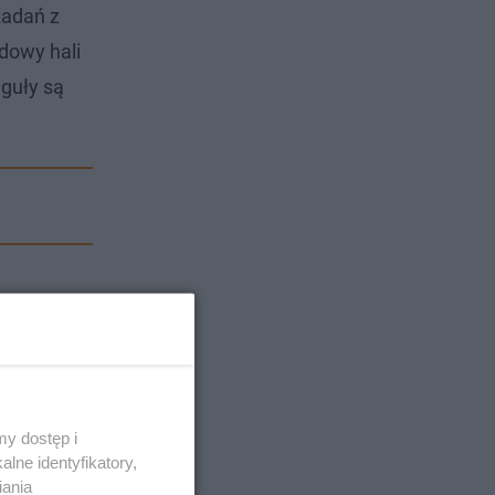
zadań z
dowy hali
guły są
y dostęp i
lne identyfikatory,
iania