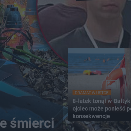
DRAMAT W USTCE
8-latek tonął w Bałty
ojciec może ponieść 
konsekwencje
e śmierci