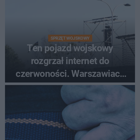
SPRZĘT WOJSKOWY
Ten pojazd wojskowy
rozgrzał internet do
czerwoności. Warszawiacy
pytali, czy to Mad Max!