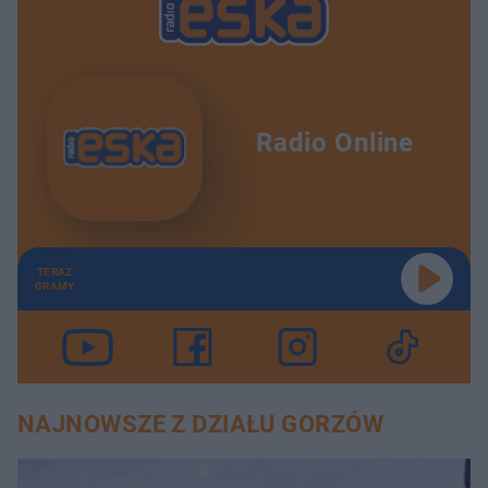
Radio Online
TERAZ
GRAMY
NAJNOWSZE Z DZIAŁU GORZÓW