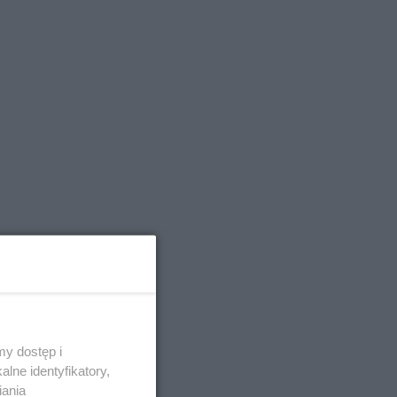
y dostęp i
lne identyfikatory,
iania