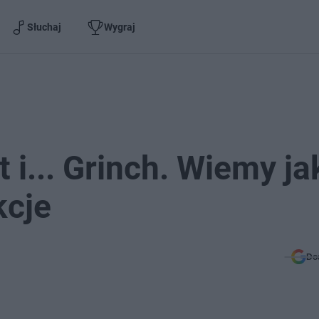
Słuchaj
Wygraj
 i... Grinch. Wiemy ja
kcje
Do