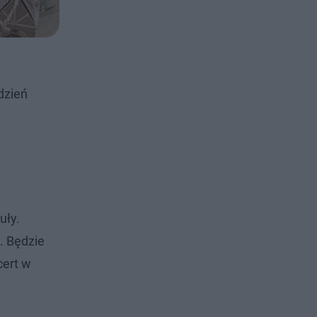
dzień
uły.
. Będzie
cert w