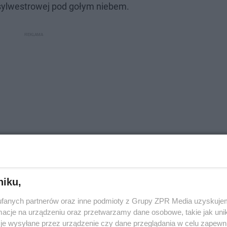
sylwestrowej pod gołym niebem.
niku,
fanych partnerów oraz inne podmioty z Grupy ZPR Media uzyskujem
cje na urządzeniu oraz przetwarzamy dane osobowe, takie jak unika
je wysyłane przez urządzenie czy dane przeglądania w celu zapewn