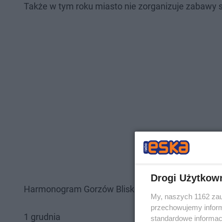
Także w tym roku miasto nie zorganizuje zabawy 
Drogi Użytkow
Harmonogram Gorzów Blisko Świąt
My, naszych 1162 zau
przechowujemy informa
1 grudnia
standardowe informac