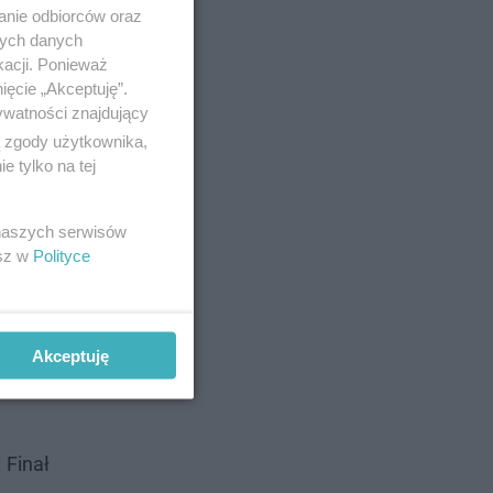
anie odbiorców oraz
nych danych
ek” (1-
kacji. Ponieważ
awień,
ięcie „Akceptuję”.
ywatności znajdujący
ą zgody użytkownika,
 tylko na tej
 naszych serwisów
esz w
Polityce
rtowy
Akceptuję
 Finał