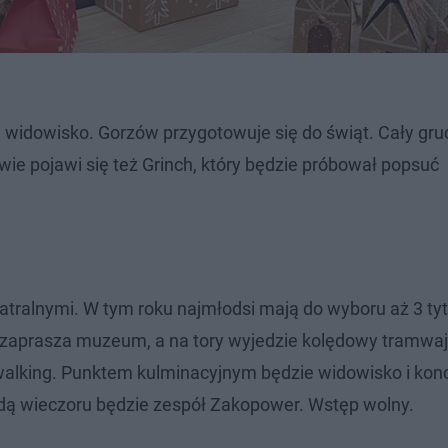
 widowisko. Gorzów przygotowuje się do świąt. ​Cały gru
ie pojawi się też Grinch, który będzie próbował popsuć
eatralnymi. W tym roku najmłodsi mają do wyboru aż 3 tyt
e zaprasza muzeum, a na tory wyjedzie kolędowy tramwaj
walking. Punktem kulminacyjnym będzie widowisko i kon
dą wieczoru będzie zespół Zakopower. Wstęp wolny.