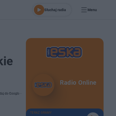
Słuchaj radia
Menu
kie
Radio Online
daj do Google
TERAZ GRAMY