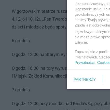
spersonalizowanych re
ulepszanie usług. Za
W gorzowskim teatrze ruszają „Mikołajowe spotkan
geolokalizacyjnych or
4.12, 6 i 10.12), „Pan Twardowski” (5-8.12, 10-13.
cenimy Twoją prywatno
Zgoda jest dobrowoln
dzieci i młodzież będą spotykać się z teatralnym 
się w lewym dolnym r
ale masz prawo sprzec
6 grudnia
witrynie.
Zapoznaj się z poniż
O godz. 12.00 na Starym Rynku przedszkolaki udek
internetowych. Szcze
Prywatności
i
Cookie
O godz. 16.00, na tory wyruszy „Tramwaj Mikołaj
i Miejski Zakład Komunikacji. W tramwaju na pasa
PARTNERZY
7 grudnia
O godz. 12.00 przy mostku nad Kłodawką, przy ul.