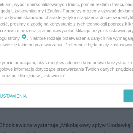
klam, wybór spersonalizowanych treści, pomiar reklam i treści, bad
 zgodą Użytkownika my i Zaufani Partnerzy możemy używać dokład
ia baśniowe”. W tym roku w repertuarze „Koziołek Matoł
az aktywnie skanować charakterystykę urządzenia do celów identyfi
12) i „Opowieść wigilijna”(15-20.12). Po każdym z przedst
ść, prosimy o zgodę na korzystanie z tych technologii poprzez klikn
a i zawsze możesz ją zmienić/wycofać klikając przycisk ustawień pr
św. Mikołajem.
ogu strony
. Niektóre rodzaje przetwarzania danych nie wymagaj
iwić się takiemu przetwarzaniu. Preferencje będą miały zastosowanie
szymi informacjami, abyś mógł świadomie i komfortowo korzystać z
orują miejską choinkę.
gółowe informacje dotyczące przetwarzania Twoich danych znajdzi
s
oraz po kliknięciu w „Ustawienia”.
kowy”, przygotowany wspólnie przez Gorzowski Rynek Hu
żerów będą czekały niespodzianki i… Grinch.
USTAWIENIA
 Chodkiewicza wystartuje „Mikołajkowy spływ Kłodawką”.