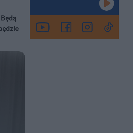
 Będą
będzie