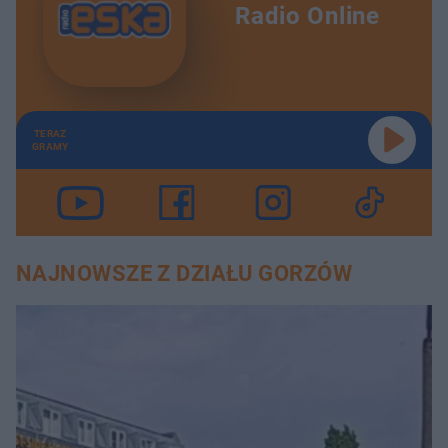
Radio Online
TERAZ
GRAMY
NAJNOWSZE Z DZIAŁU GORZÓW