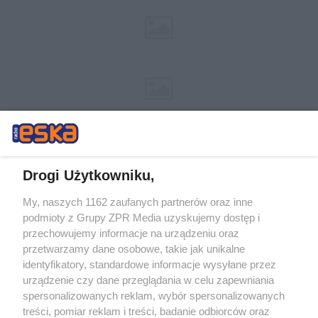
Drogi Użytkowniku,
My, naszych 1162 zaufanych partnerów oraz inne
Żaden utwór zamieszczony w serwisie nie może być powielany i
podmioty z Grupy ZPR Media uzyskujemy dostęp i
rozpowszechniany lub dalej rozpowszechniany w jakikolwiek sposób (w
przechowujemy informacje na urządzeniu oraz
tym także elektroniczny lub mechaniczny) na jakimkolwiek polu
eksploatacji w jakiejkolwiek formie, włącznie z umieszczaniem w
przetwarzamy dane osobowe, takie jak unikalne
Internecie bez pisemnej zgody właściciela praw. Jakiekolwiek użycie lub
identyfikatory, standardowe informacje wysyłane przez
wykorzystanie utworów w całości lub w części z naruszeniem prawa,
tzn. bez właściwej zgody, jest zabronione pod groźbą kary i może być
urządzenie czy dane przeglądania w celu zapewniania
ścigane prawnie.
spersonalizowanych reklam, wybór spersonalizowanych
treści, pomiar reklam i treści, badanie odbiorców oraz