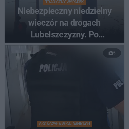
TRAGICZNY WYPADEK
Niebezpieczny niedzielny
wieczór na drogach
Lubelszczyzny. Po
nieudanym manewrze
5
wyprzedzania zginął
kierowca auta
SKOŃCZYŁA W KAJDANKACH