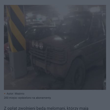
Autor: Mazinio
200 miejsc wydzielono na abonamenty.
Z opłat zwolnieni będą melomani, którzy mają