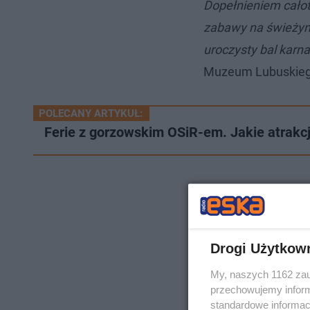
Dopełnieniem cało
zabawy na świeży
uroczysty bal kar
Muzeum Lubuskiego
POLECANY ARTYKUŁ:
Ferie z gorzowskim OSiR-em. Jakie atrakc
Drogi Użytkow
My, naszych 1162 zau
przechowujemy informa
standardowe informac