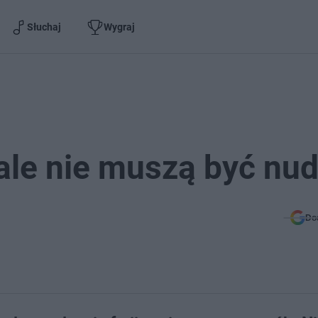
Słuchaj
Wygraj
ale nie muszą być nud
Do