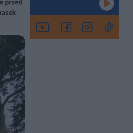
e przed
masek