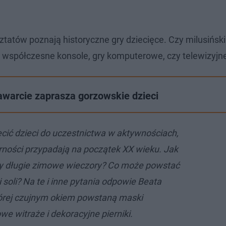
ztatów poznają historyczne gry dziecięce. Czy milusińsk
iż współczesne konsole, gry komputerowe, czy telewizyjn
awarcie zaprasza gorzowskie dzieci
ić dzieci do uczestnictwa w aktywnościach,
arności przypadają na początek XX wieku. Jak
 długie zimowe wieczory? Co może powstać
i soli? Na te i inne pytania odpowie Beata
tórej czujnym okiem powstaną maski
e witraże i dekoracyjne pierniki.