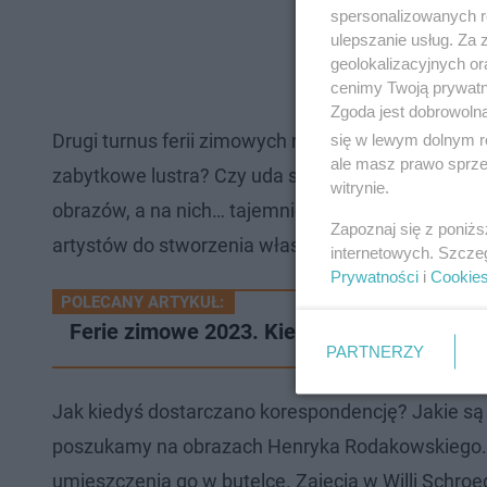
spersonalizowanych re
ulepszanie usług. Za
geolokalizacyjnych or
cenimy Twoją prywatno
Zgoda jest dobrowoln
Drugi turnus ferii zimowych rozpocznie się od wyp
się w lewym dolnym r
ale masz prawo sprzec
zabytkowe lustra? Czy uda się wykonać ozdobną 
witrynie.
obrazów, a na nich… tajemnicze kapelusze! Czy uk
Zapoznaj się z poniż
artystów do stworzenia własnych kapeluszy?
internetowych. Szcze
Prywatności
i
Cookie
POLECANY ARTYKUŁ:
Ferie zimowe 2023. Kiedy będą w Gorzowi
PARTNERZY
Jak kiedyś dostarczano korespondencję? Jakie są 
poszukamy na obrazach Henryka Rodakowskiego. Bę
umieszczenia go w butelce. Zajęcia w Willi Schro