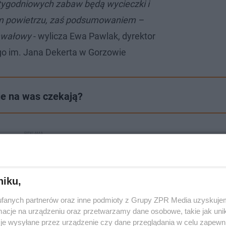
tygodniowych zabaw będą wycieczki i
m powietrzu, zaś podsumowaniem –
nawałowy
- wylicza Ewa Pawlak, dyrektor
 im. Jana Dekerta w Gorzowie
je na was czekają?
niku,
fanych partnerów oraz inne podmioty z Grupy ZPR Media uzyskujem
cje na urządzeniu oraz przetwarzamy dane osobowe, takie jak unika
je wysyłane przez urządzenie czy dane przeglądania w celu zapewn