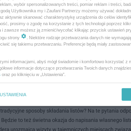
klam, wybór spersonalizowanych treści, pomiar reklam i treści, bad
 zgodą Użytkownika my i Zaufani Partnerzy możemy używać dokład
az aktywnie skanować charakterystykę urządzenia do celów identyfi
ść, prosimy o zgodę na korzystanie z tych technologii poprzez klikn
a i zawsze możesz ją zmienić/wycofać klikając przycisk ustawień pr
rawy tropem muzealnych zwierciadeł. Jakie historie kryj
ogu strony
. Niektóre rodzaje przetwarzania danych nie wymagaj
iwić się takiemu przetwarzaniu. Preferencje będą miały zastosowanie
ramę do własnego zwierciadła? Nie mniej ciekawe mogą
ryte na malarskich płótnach nakrycia głowy zainspirują 
szymi informacjami, abyś mógł świadomie i komfortowo korzystać z
gółowe informacje dotyczące przetwarzania Twoich danych znajdzi
s
oraz po kliknięciu w „Ustawienia”.
e? Znamy datę
USTAWIENIA
tradycyjne sposoby składania listów? Na te pytania odp
dzie to też świetna okazja do napisania własnego listu
edera urozmaicą wizyty w tajemniczych miejscach związ