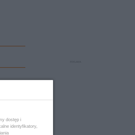
y dostęp i
lne identyfikatory,
iania