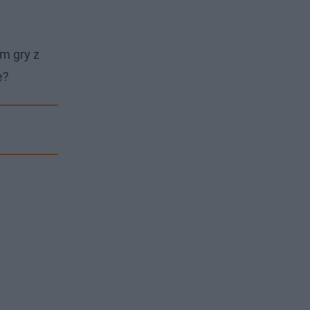
im gry z
e?