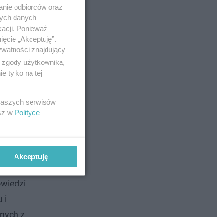
anie odbiorców oraz
nych danych
kacji. Ponieważ
ięcie „Akceptuję”.
ywatności znajdujący
ą
ą zgody użytkownika,
 tylko na tej
 być ramy
młodych
 naszych serwisów
esz w
Polityce
Akceptuję
owiedzi
 i
anych z