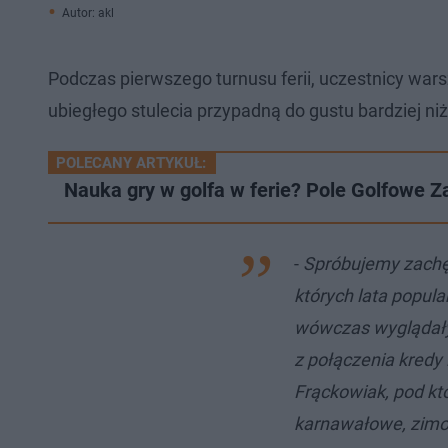
Autor: akl
Podczas pierwszego turnusu ferii, uczestnicy wars
ubiegłego stulecia przypadną do gustu bardziej n
POLECANY ARTYKUŁ:
Nauka gry w golfa w ferie? Pole Golfowe Z
-
Spróbujemy zachęc
których lata popul
wówczas wyglądały
z połączenia kredy 
Frąckowiak, pod k
karnawałowe, zimow