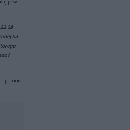
niając w
 23 08
ranej na
którego
moc i
i o pomoc