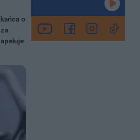
zkańca o
 za
 apeluje