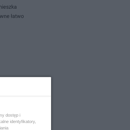
 mieszka
aiwne łatwo
y dostęp i
lne identyfikatory,
iania