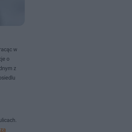
tracąc w
cje o
ednym z
osiedlu
ulicach.
 za