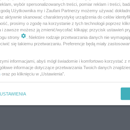
klam, wybór spersonalizowanych treści, pomiar reklam i treści, bad
yjdzie ktoś i zapuka wam w drzwi lub
 zgodą Użytkownika my i Zaufani Partnerzy możemy używać dokład
 do was to nie wierzcie szybko się
az aktywnie skanować charakterystykę urządzenia do celów identyfi
ść, prosimy o zgodę na korzystanie z tych technologii poprzez klikn
 na policję oraz zadzwońcie do tej osoby z
a i zawsze możesz ją zmienić/wycofać klikając przycisk ustawień pr
ała wypadek ! Nie wierzcie oszustom bo
ogu strony
. Niektóre rodzaje przetwarzania danych nie wymagaj
iwić się takiemu przetwarzaniu. Preferencje będą miały zastosowanie
o i wszystko to co macie"
pisze jeden z
szymi informacjami, abyś mógł świadomie i komfortowo korzystać z
gółowe informacje dotyczące przetwarzania Twoich danych znajdzi
s
oraz po kliknięciu w „Ustawienia”.
USTAWIENIA