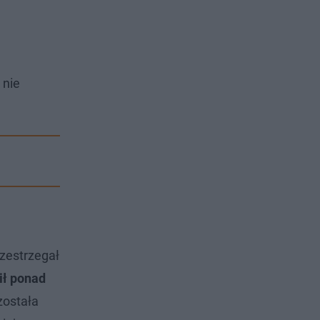
 nie
rzestrzegał
ił ponad
została