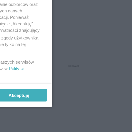
anie odbiorców oraz
nych danych
kacji. Ponieważ
ięcie „Akceptuję”.
ywatności znajdujący
ą zgody użytkownika,
 tylko na tej
 naszych serwisów
esz w
Polityce
Akceptuję