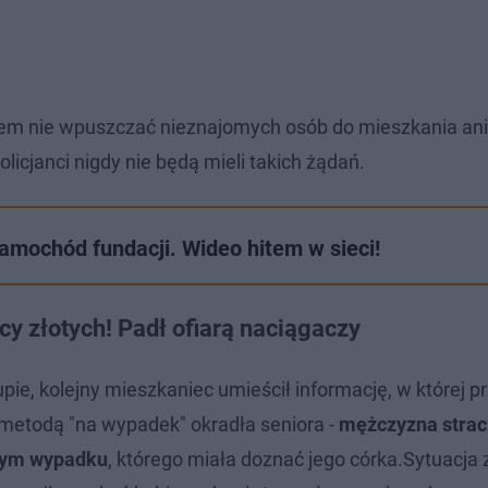
rem nie wpuszczać nieznajomych osób do mieszkania ani
icjanci nigdy nie będą mieli takich żądań.
amochód fundacji. Wideo hitem w sieci!
cy złotych! Padł ofiarą naciągaczy
pie, kolejny mieszkaniec umieścił informację, w której p
i metodą "na wypadek" okradła seniora -
mężczyzna strac
omym wypadku
, którego miała doznać jego córka.Sytuacja 