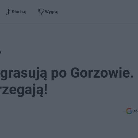
Słuchaj
Wygraj
!
 grasują po Gorzowie.
zegają!
Do