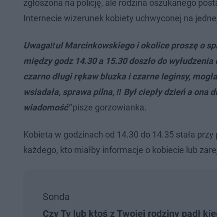
zgłoszona na policję, ale rodzina oszukanego pos
Internecie wizerunek kobiety uchwyconej na jedne
Uwaga‼️ul Marcinkowskiego i okolice proszę o sp
między godz 14.30 a 15.30 doszło do wyłudzenia d
czarno długi rękaw bluzka i czarne leginsy, mogł
wsiadała, sprawa pilna, ‼️ Był ciepły dzień a ona 
wiadomość"
pisze gorzowianka.
Kobieta w godzinach od 14.30 do 14.35 stała prz
każdego, kto miałby informacje o kobiecie lub za
Sonda
Czy Ty lub ktoś z Twojej rodziny padł ki