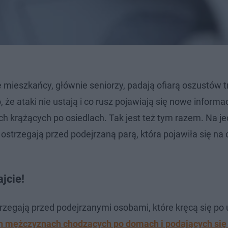
że mieszkańcy, głównie seniorzy, padają ofiarą oszustów 
że ataki nie ustają i co rusz pojawiają się nowe informa
h krążących po osiedlach. Tak jest też tym razem. Na j
trzegają przed podejrzaną parą, która pojawiła się na 
jcie!
rzegają przed podejrzanymi osobami, które kręcą się po 
h mężczyznach chodzących po domach i podających się