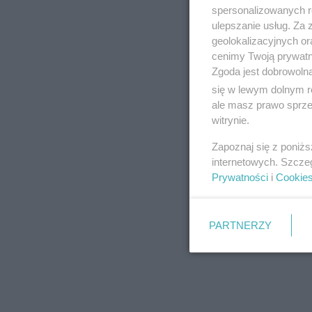
spersonalizowanych re
wypadek. Jeśli prz
ulepszanie usług. Za
zadzwoni telefonem
geolokalizacyjnych or
cenimy Twoją prywatno
rozłączcie zgłoście
Zgoda jest dobrowoln
rodziny co niby mi
się w lewym dolnym r
ale masz prawo sprzec
stracicie życie alb
witrynie.
mieszkańców.
Zapoznaj się z poniż
internetowych. Szcze
Prywatności
i
Cookie
PARTNERZY