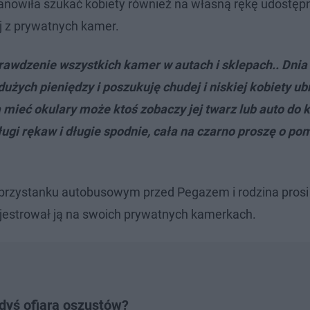
tanowiła szukać kobiety również na własną rękę udostęp
j z prywatnych kamer.
rawdzenie wszystkich kamer w autach i sklepach.. Dnia
użych pieniędzy i poszukuję chudej i niskiej kobiety ub
a mieć okulary może ktoś zobaczy jej twarz lub auto do 
długi rękaw i długie spodnie, cała na czarno proszę o po
y przystanku autobusowym przed Pegazem i rodzina pros
rejestrował ją na swoich prywatnych kamerkach.
edyś ofiarą oszustów?