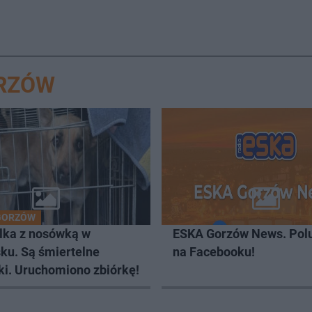
ORZÓW
GORZÓW
lka z nosówką w
ESKA Gorzów News. Pol
ku. Są śmiertelne
na Facebooku!
ki. Uruchomiono zbiórkę!