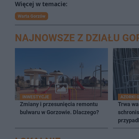
Warta Gorzów
NAJNOWSZE Z DZIAŁU G
INWESTYCJE
AZORKI 
Zmiany i przesunięcia remontu
Trwa wa
bulwaru w Gorzowie. Dlaczego?
schronis
przypad