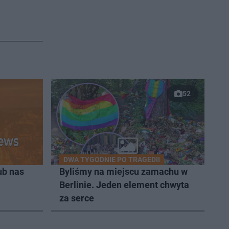
52
DWA TYGODNIE PO TRAGEDII
ub nas
Byliśmy na miejscu zamachu w
Berlinie. Jeden element chwyta
za serce