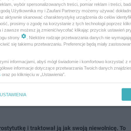
klam, wybór spersonalizowanych treści, pomiar reklam i treści, bad
 zgodą Użytkownika my i Zaufani Partnerzy możemy używać dokład
az aktywnie skanować charakterystykę urządzenia do celów identyfi
ść, prosimy o zgodę na korzystanie z tych technologii poprzez klikn
y dostępne będą w stadionowych kasach. Warta przystąpi
a i zawsze możesz ją zmienić/wycofać klikając przycisk ustawień pr
gowym z MKSem Kluczbork 2 do 1 i pucharowym ze środ
ogu strony
. Niektóre rodzaje przetwarzania danych nie wymagaj
iwić się takiemu przetwarzaniu. Preferencje będą miały zastosowanie
rozstrzygnięto po rzutach karnych.
szymi informacjami, abyś mógł świadomie i komfortowo korzystać z
gółowe informacje dotyczące przetwarzania Twoich danych znajdzi
 polskich seriali! Który z nich
s
oraz po kliknięciu w „Ustawienia”.
USTAWIENIA
rostytutkę i traktował ją jak swoją niewolnicę. To