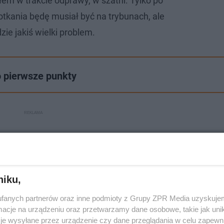
łem w trakcie odprawy, w szatni. Tylko po
otkania będę musiał być na trybunach, ale
zie jakiś wielki problem.
o pierwsze punkty
niku,
fanych partnerów oraz inne podmioty z Grupy ZPR Media uzyskujem
cje na urządzeniu oraz przetwarzamy dane osobowe, takie jak unika
je wysyłane przez urządzenie czy dane przeglądania w celu zapewn