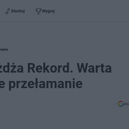
Słuchaj
Wygraj
manie
żdża Rekord. Warta
e przełamanie
Do