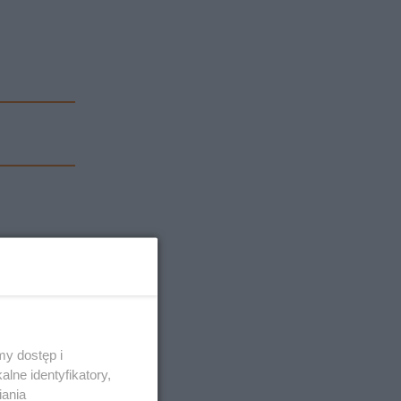
y dostęp i
lne identyfikatory,
iania