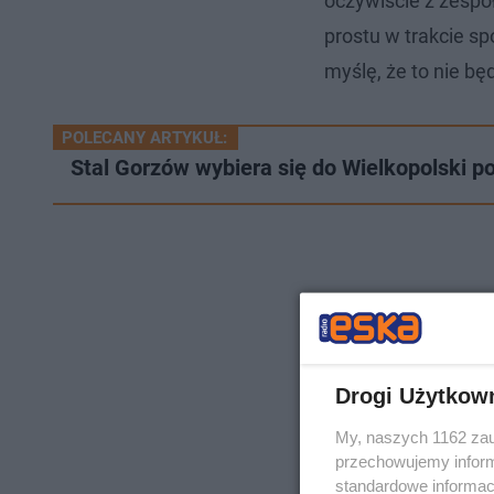
oczywiście z zespo
prostu w trakcie sp
myślę, że to nie będ
POLECANY ARTYKUŁ:
Stal Gorzów wybiera się do Wielkopolski p
Drogi Użytkow
My, naszych 1162 zau
przechowujemy informa
standardowe informac