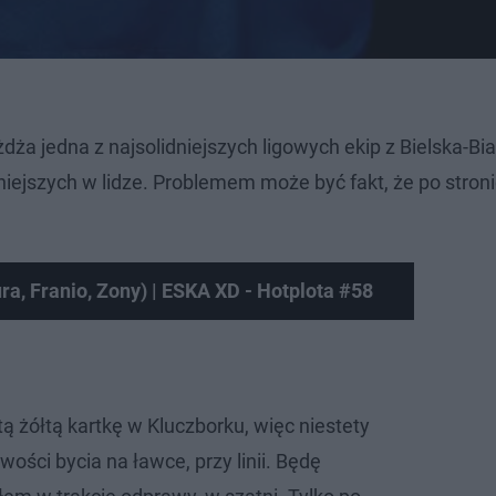
dża jedna z najsolidniejszych ligowych ekip z Bielska-Bia
niejszych w lidze. Problemem może być fakt, że po stron
, Franio, Zony) | ESKA XD - Hotplota #58
 żółtą kartkę w Kluczborku, więc niestety
wości bycia na ławce, przy linii. Będę