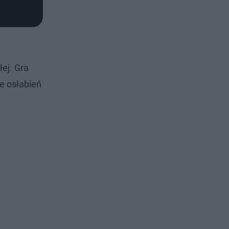
łej. Gra
ie osłabień