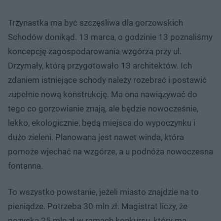
Trzynastka ma być szczęśliwa dla gorzowskich
Schodów donikąd. 13 marca, o godzinie 13 poznaliśmy
koncepcję zagospodarowania wzgórza przy ul.
Drzymały, którą przygotowało 13 architektów. Ich
zdaniem istniejące schody należy rozebrać i postawić
zupełnie nową konstrukcję. Ma ona nawiązywać do
tego co gorzowianie znają, ale będzie nowocześnie,
lekko, ekologicznie, będą miejsca do wypoczynku i
dużo zieleni. Planowana jest nawet winda, która
pomoże wjechać na wzgórze, a u podnóża nowoczesna
fontanna.
To wszystko powstanie, jeżeli miasto znajdzie na to
pieniądze. Potrzeba 30 mln zł. Magistrat liczy, że
pozyska 25 mln zł w ramach konkursu, który ma