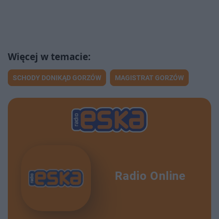
SCHODY DONIKĄD GORZÓW
MAGISTRAT GORZÓW
Radio Online