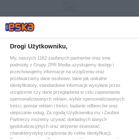
Drogi Użytkowniku,
My, naszych 1162 zaufanych partnerów oraz inne
Żaden utwór zamieszczony w serwisie nie może być powielany i
podmioty z Grupy ZPR Media uzyskujemy dostęp i
rozpowszechniany lub dalej rozpowszechniany w jakikolwiek sposób (w
tym także elektroniczny lub mechaniczny) na jakimkolwiek polu
przechowujemy informacje na urządzeniu oraz
eksploatacji w jakiejkolwiek formie, włącznie z umieszczaniem w Internecie
przetwarzamy dane osobowe, takie jak unikalne
bez pisemnej zgody właściciela praw. Jakiekolwiek użycie lub
wykorzystanie utworów w całości lub w części z naruszeniem prawa, tzn.
identyfikatory, standardowe informacje wysyłane przez
bez właściwej zgody, jest zabronione pod groźbą kary i może być ścigane
urządzenie czy dane przeglądania w celu zapewniania
prawnie.
spersonalizowanych reklam, wybór spersonalizowanych
treści, pomiar reklam i treści, badanie odbiorców oraz
ulepszanie usług. Za zgodą Użytkownika my i Zaufani
Partnerzy możemy używać dokładnych danych
geolokalizacyjnych oraz aktywnie skanować
charakterystykę urządzenia do celów identyfikacji.
O nas