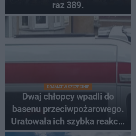
raz 389.
DRAMAT W SZCZECINIE
Dwaj chłopcy wpadli do
basenu przeciwpożarowego.
Uratowała ich szybka reakcja
świadków