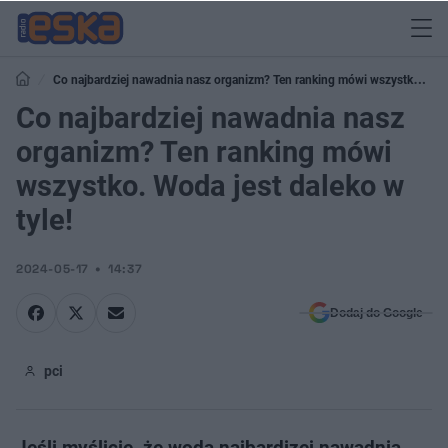
Co najbardziej nawadnia nasz organizm? Ten ranking mówi wszystko.
Woda jest daleko w tyle!
Co najbardziej nawadnia nasz
organizm? Ten ranking mówi
wszystko. Woda jest daleko w
tyle!
2024-05-17
14:37
Dodaj do Google
pci
Jeśli myślicie, że woda najbardizej nawadnia