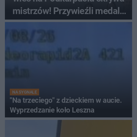
mistrzów! Przywieźli medale
z mistrzostw Europy
NA SYGNALE
"Na trzeciego" z dzieckiem w aucie.
Wyprzedzanie koło Leszna