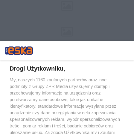
Drogi Użytkowniku,
My, naszych 1160 zaufanych partnerów oraz inne
Żaden utwór zamieszczony w serwisie nie może być powielany i
podmioty z Grupy ZPR Media uzyskujemy dostęp i
rozpowszechniany lub dalej rozpowszechniany w jakikolwiek sposób (w
tym także elektroniczny lub mechaniczny) na jakimkolwiek polu
przechowujemy informacje na urządzeniu oraz
eksploatacji w jakiejkolwiek formie, włącznie z umieszczaniem w
przetwarzamy dane osobowe, takie jak unikalne
Internecie bez pisemnej zgody właściciela praw. Jakiekolwiek użycie lub
identyfikatory, standardowe informacje wysyłane przez
wykorzystanie utworów w całości lub w części z naruszeniem prawa,
tzn. bez właściwej zgody, jest zabronione pod groźbą kary i może być
urządzenie czy dane przeglądania w celu zapewniania
ścigane prawnie.
spersonalizowanych reklam, wybór spersonalizowanych
treści, pomiar reklam i treści, badanie odbiorców oraz
ulepszanie usług. Za zgodą Użytkownika my i Zaufani