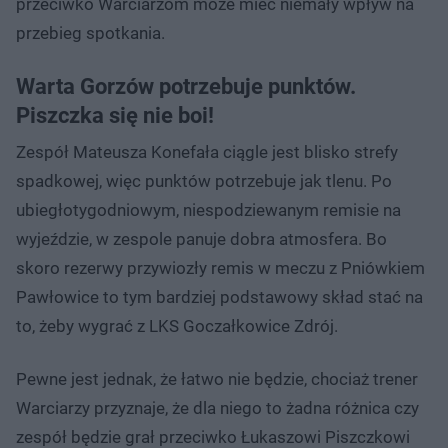
przeciwko Warciarzom może mieć niemały wpływ na
przebieg spotkania.
Warta Gorzów potrzebuje punktów.
Piszczka się nie boi!
Zespół Mateusza Konefała ciągle jest blisko strefy
spadkowej, więc punktów potrzebuje jak tlenu. Po
ubiegłotygodniowym, niespodziewanym remisie na
wyjeździe, w zespole panuje dobra atmosfera. Bo
skoro rezerwy przywiozły remis w meczu z Pniówkiem
Pawłowice to tym bardziej podstawowy skład stać na
to, żeby wygrać z LKS Goczałkowice Zdrój.
Pewne jest jednak, że łatwo nie będzie, chociaż trener
Warciarzy przyznaje, że dla niego to żadna różnica czy
zespół będzie grał przeciwko Łukaszowi Piszczkowi