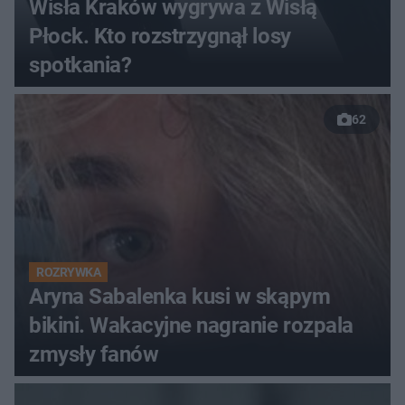
Wisła Kraków wygrywa z Wisłą
Płock. Kto rozstrzygnął losy
spotkania?
62
ROZRYWKA
Aryna Sabalenka kusi w skąpym
bikini. Wakacyjne nagranie rozpala
zmysły fanów