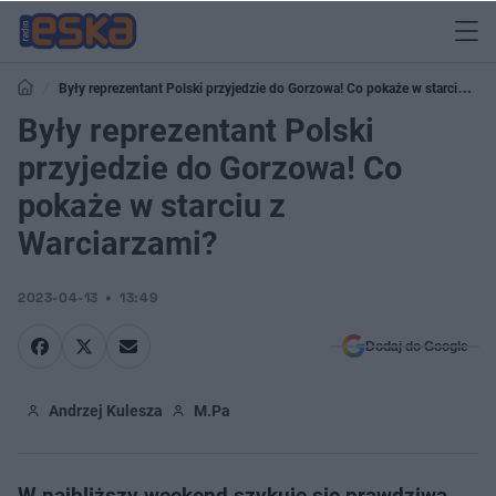
Były reprezentant Polski przyjedzie do Gorzowa! Co pokaże w starciu z
Warciarzami?
Były reprezentant Polski
przyjedzie do Gorzowa! Co
pokaże w starciu z
Warciarzami?
2023-04-13
13:49
Dodaj do Google
Andrzej Kulesza
M.Pa
W najbliższy weekend szykuje się prawdziwa