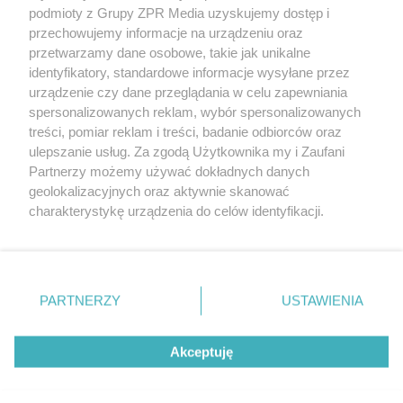
Żaden utwór zamieszczony w serwisie nie może być powielany i
podmioty z Grupy ZPR Media uzyskujemy dostęp i
rozpowszechniany lub dalej rozpowszechniany w jakikolwiek sposób (w
tym także elektroniczny lub mechaniczny) na jakimkolwiek polu
przechowujemy informacje na urządzeniu oraz
eksploatacji w jakiejkolwiek formie, włącznie z umieszczaniem w
przetwarzamy dane osobowe, takie jak unikalne
Internecie bez pisemnej zgody właściciela praw. Jakiekolwiek użycie lub
identyfikatory, standardowe informacje wysyłane przez
wykorzystanie utworów w całości lub w części z naruszeniem prawa,
tzn. bez właściwej zgody, jest zabronione pod groźbą kary i może być
urządzenie czy dane przeglądania w celu zapewniania
ścigane prawnie.
spersonalizowanych reklam, wybór spersonalizowanych
treści, pomiar reklam i treści, badanie odbiorców oraz
ulepszanie usług. Za zgodą Użytkownika my i Zaufani
Partnerzy możemy używać dokładnych danych
geolokalizacyjnych oraz aktywnie skanować
charakterystykę urządzenia do celów identyfikacji.
Ponieważ cenimy Twoją prywatność, prosimy o zgodę na
O nas
korzystanie z tych technologii poprzez kliknięcie
Informacje prawne
„Akceptuję”. Zgoda jest dobrowolna i zawsze możesz ją
zmienić/wycofać klikając przycisk ustawień prywatności
PARTNERZY
USTAWIENIA
Nasze serwisy
znajdujący się w lewym dolnym rogu strony
. Niektóre
rodzaje przetwarzania danych nie wymagają zgody
© 2026 Grupa ZPR Media
Akceptuję
użytkownika, ale masz prawo sprzeciwić się takiemu
przetwarzaniu. Preferencje będą miały zastosowanie tylko
na tej witrynie.