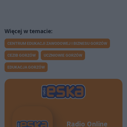
CENTRUM EDUKACJI ZAWODOWEJ I BIZNESU GORZÓW
CEZIB GORZÓW
UCZNIOWIE GORZÓW
EDUKACJA GORZÓW
Radio Online