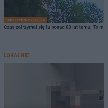
TURYSTYCZNA PEREŁKA
Czas zatrzymał się tu ponad 80 lat temu. Te mur
LOKALNIE: