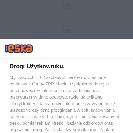
Drogi Użytkowniku,
My, naszych 1162 zaufanych partnerów oraz inne
Żaden utwór zamieszczony w serwisie nie może być powielany i
podmioty z Grupy ZPR Media uzyskujemy dostęp i
rozpowszechniany lub dalej rozpowszechniany w jakikolwiek sposób (w
tym także elektroniczny lub mechaniczny) na jakimkolwiek polu
przechowujemy informacje na urządzeniu oraz
eksploatacji w jakiejkolwiek formie, włącznie z umieszczaniem w
przetwarzamy dane osobowe, takie jak unikalne
Internecie bez pisemnej zgody właściciela praw. Jakiekolwiek użycie lub
identyfikatory, standardowe informacje wysyłane przez
wykorzystanie utworów w całości lub w części z naruszeniem prawa,
tzn. bez właściwej zgody, jest zabronione pod groźbą kary i może być
urządzenie czy dane przeglądania w celu zapewniania
ścigane prawnie.
spersonalizowanych reklam, wybór spersonalizowanych
treści, pomiar reklam i treści, badanie odbiorców oraz
ulepszanie usług. Za zgodą Użytkownika my i Zaufani