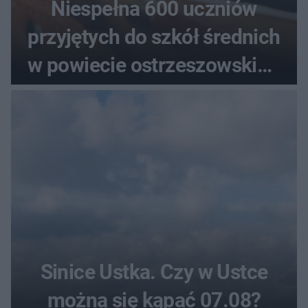
Niespełna 600 uczniów
przyjętych do szkół średnich
w powiecie ostrzeszowskim.
Które kierunki wybierali
najczęściej?
Sinice Ustka. Czy w Ustce
można się kąpać 07.08?