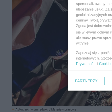
spersonalizowanych re
ulepszanie usług. Za
geolokalizacyjnych or
cenimy Twoją prywatno
Zgoda jest dobrowoln
się w lewym dolnym r
ale masz prawo sprzec
witrynie.
Zapoznaj się z poniż
internetowych. Szcze
Prywatności
i
Cookie
PARTNERZY
Autor: archiwum redakcji/ Materiały prasowe