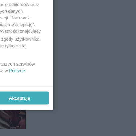
anie odbiorców oraz
nych danych
kacji. Ponieważ
ięcie „Akceptuję”.
ywatności znajdujący
ą zgody użytkownika,
 tylko na tej
 naszych serwisów
esz w
Polityce
Akceptuję