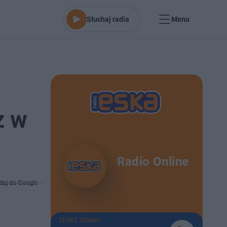
Słuchaj radia
Menu
z w
Radio Online
daj do Google
TERAZ GRAMY