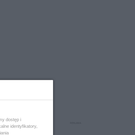
y dostęp i
lne identyfikatory,
iania