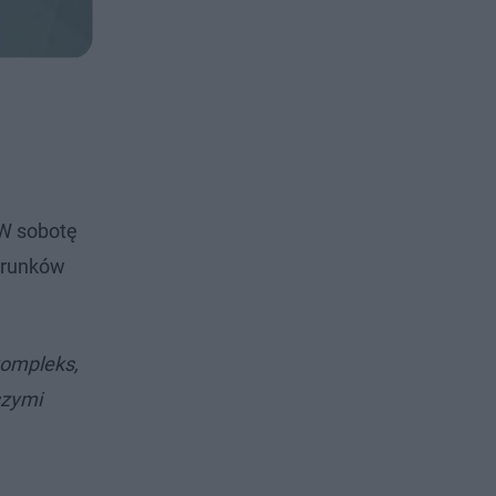
 W sobotę
erunków
kompleks,
szymi