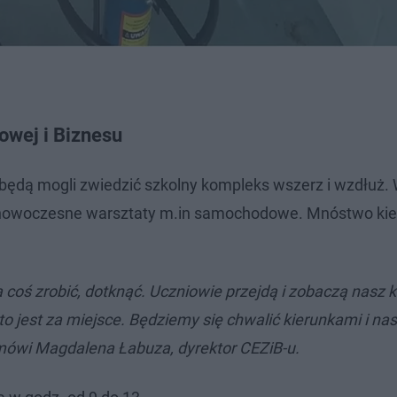
owej i Biznesu
 będą mogli zwiedzić szkolny kompleks wszerz i wzdłuż.
az nowoczesne warsztaty m.in samochodowe. Mnóstwo ki
 coś zrobić, dotknąć. Uczniowie przejdą i zobaczą nasz 
o jest za miejsce. Będziemy się chwalić kierunkami i na
mówi Magdalena Łabuza, dyrektor CEZiB-u.