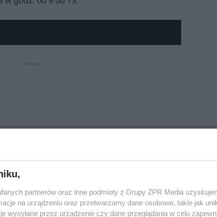
 w godz. od 9 do 13.
niku,
fanych partnerów oraz inne podmioty z Grupy ZPR Media uzyskujem
cje na urządzeniu oraz przetwarzamy dane osobowe, takie jak unika
je wysyłane przez urządzenie czy dane przeglądania w celu zapewn