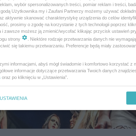
klam, wybór spersonalizowanych treści, pomiar reklam i treści, bad
 zgodą Użytkownika my i Zaufani Partnerzy możemy używać dokład
az aktywnie skanować charakterystykę urządzenia do celów identyfi
ść, prosimy o zgodę na korzystanie z tych technologii poprzez klikn
a i zawsze możesz ją zmienić/wycofać klikając przycisk ustawień pr
ogu strony
. Niektóre rodzaje przetwarzania danych nie wymagaj
iwić się takiemu przetwarzaniu. Preferencje będą miały zastosowanie
szymi informacjami, abyś mógł świadomie i komfortowo korzystać z
gółowe informacje dotyczące przetwarzania Twoich danych znajdzi
s
oraz po kliknięciu w „Ustawienia”.
USTAWIENIA