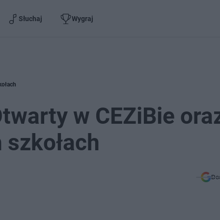
Słuchaj
Wygraj
kołach
Otwarty w CEZiBie ora
h szkołach
Do