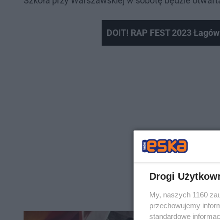
Szkoła przy Warszawskiej w sobotę będzie otwarta
DOIT! RAP FEST 2023 Łagów
Drogi Użytkow
My, naszych 1160 zau
przechowujemy informa
standardowe informac