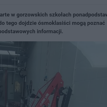
twarte w gorzowskich szkołach ponadpodst
 do tego dojdzie ósmoklasiści mogą poznać
ę podstawowych informacji.