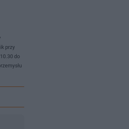
y
ik przy
 10.30 do
 przemysłu