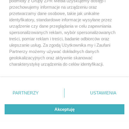
podmioty z Grupy ZPR Media uzyskujemy dostęp i
przechowujemy informacje na urządzeniu oraz
przetwarzamy dane osobowe, takie jak unikalne
identyfikatory, standardowe informacje wysyłane przez
urządzenie czy dane przeglądania w celu zapewniania
spersonalizowanych reklam, wybór spersonalizowanych
treści, pomiar reklam i treści, badanie odbiorców oraz
ulepszanie usług. Za zgodą Użytkownika my i Zaufani
Partnerzy możemy używać dokładnych danych
Żaden utwór zamieszczony w serwisie nie może być powielany i
geolokalizacyjnych oraz aktywnie skanować
rozpowszechniany lub dalej rozpowszechniany w jakikolwiek sposób (w
charakterystykę urządzenia do celów identyfikacji.
tym także elektroniczny lub mechaniczny) na jakimkolwiek polu
Ponieważ cenimy Twoją prywatność, prosimy o zgodę na
eksploatacji w jakiejkolwiek formie, włącznie z umieszczaniem w
Internecie bez pisemnej zgody właściciela praw. Jakiekolwiek użycie lub
korzystanie z tych technologii poprzez kliknięcie
wykorzystanie utworów w całości lub w części z naruszeniem prawa,
„Akceptuję”. Zgoda jest dobrowolna i zawsze możesz ją
tzn. bez właściwej zgody, jest zabronione pod groźbą kary i może być
ścigane prawnie.
zmienić/wycofać klikając przycisk ustawień prywatności
PARTNERZY
USTAWIENIA
znajdujący się w lewym dolnym rogu strony
. Niektóre
rodzaje przetwarzania danych nie wymagają zgody
Akceptuję
użytkownika, ale masz prawo sprzeciwić się takiemu
przetwarzaniu. Preferencje będą miały zastosowanie tylko
na tej witrynie.