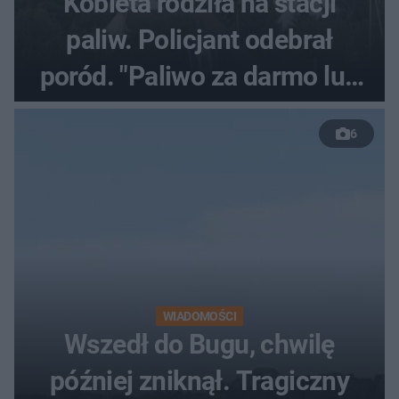
Kobieta rodziła na stacji
paliw. Policjant odebrał
poród. "Paliwo za darmo lub
50 %!"
6
WIADOMOŚCI
Wszedł do Bugu, chwilę
później zniknął. Tragiczny