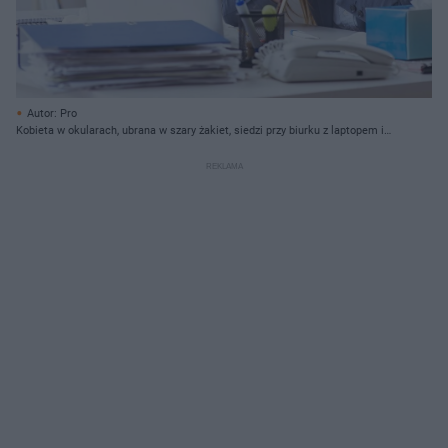
Autor: Pro
Kobieta w okularach, ubrana w szary żakiet, siedzi przy biurku z laptopem i
papierami, wydmuchując nos w chusteczkę. Scena odzwierciedla sytuację
pracownika na zwolnieniu lekarskim, co jest tematem artykułu Super Biznes.