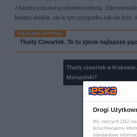
z bardzo popularną ostatnio pistacją. Zdecydowali
bardzo słodkie, ale w tym przypadku tak nie było
POLECANY ARTYKUŁ:
Tłusty Czwartek. To tu zjecie najlepsze pąc
Tłusty czwartek w Krakowie. 
Małopolski?
Drogi Użytkow
My, naszych 1162 zau
przechowujemy informa
standardowe informac