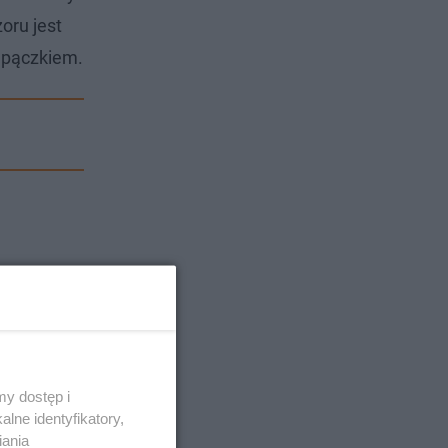
oru jest
 pączkiem.
y dostęp i
lne identyfikatory,
iania