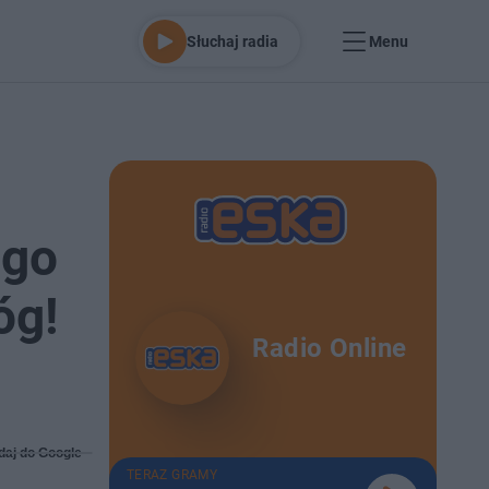
Słuchaj radia
Menu
ego
óg!
Radio Online
daj do Google
TERAZ GRAMY