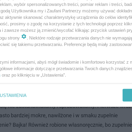
klam, wybór spersonalizowanych treści, pomiar reklam i treści, bad
 zgodą Użytkownika my i Zaufani Partnerzy możemy używać dokład
az aktywnie skanować charakterystykę urządzenia do celów identyfi
ść, prosimy o zgodę na korzystanie z tych technologii poprzez klikn
a i zawsze możesz ją zmienić/wycofać klikając przycisk ustawień pr
ogu strony
. Niektóre rodzaje przetwarzania danych nie wymagaj
iwić się takiemu przetwarzaniu. Preferencje będą miały zastosowanie
ie? Jego cena powala!
szymi informacjami, abyś mógł świadomie i komfortowo korzystać z
gółowe informacje dotyczące przetwarzania Twoich danych znajdzi
ceńcie sami. Co warte podkreślenia, rok temu byliśmy w
s
oraz po kliknięciu w „Ustawienia”.
 mniej. Ah, inflacja!
USTAWIENIA
lkich rozmiarów. Idealnie mieści się w dłoni. Wyglądał 
go się nie zastanawialiśmy i spróbowaliśmy. Pierwsze wra
asto bardziej mokre, nawilżone i w smaku zupełnie
ie? Bajka! Również robione własnoręcznie, bo zupełnie