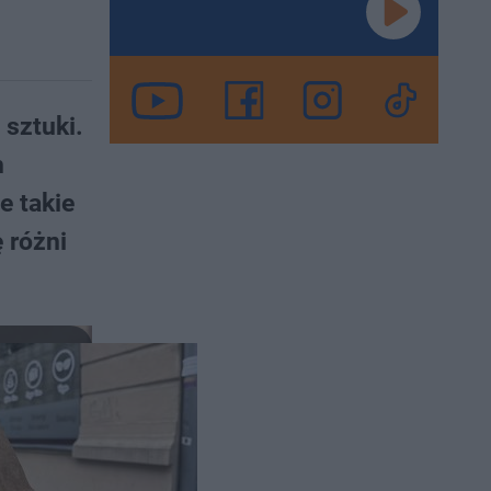
sztuki.
h
e takie
 różni