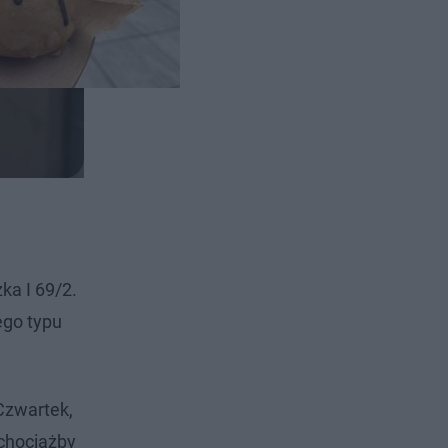
ka I 69/2.
ego typu
Czwartek,
 chociażby