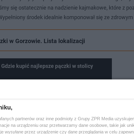
śmy się ostatecznie na nadzienie kajmakowe, które z poz
. Wypełniony środek idealnie komponował się ze zdrowym
zki w Gorzowie. Lista lokalizacji
Gdzie kupić najlepsze pączki w stolicy
niku,
fanych partnerów oraz inne podmioty z Grupy ZPR Media uzyskujem
cje na urządzeniu oraz przetwarzamy dane osobowe, takie jak unika
je wysyłane przez urządzenie czy dane przeglądania w celu zapewn