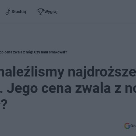
Słuchaj
Wygraj
ego cena zwala z nóg! Czy nam smakował?
naleźlismy najdroższ
 Jego cena zwala z n
?
Do