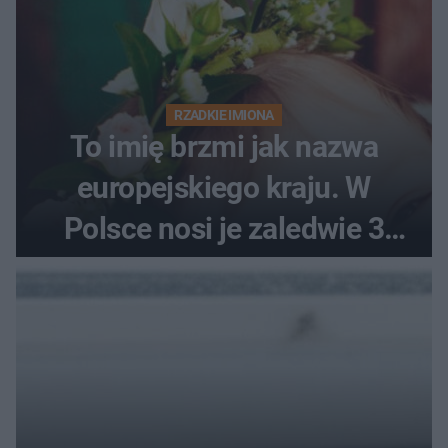
RZADKIE IMIONA
To imię brzmi jak nazwa
europejskiego kraju. W
Polsce nosi je zaledwie 3
kobiety