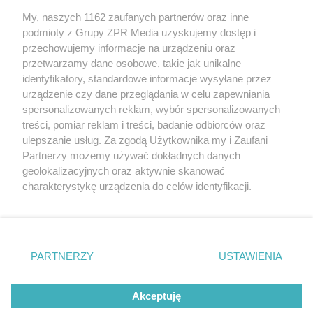
My, naszych 1162 zaufanych partnerów oraz inne
Żaden utwór zamieszczony w serwisie nie może być powielany i
podmioty z Grupy ZPR Media uzyskujemy dostęp i
rozpowszechniany lub dalej rozpowszechniany w jakikolwiek sposób (w
tym także elektroniczny lub mechaniczny) na jakimkolwiek polu
przechowujemy informacje na urządzeniu oraz
eksploatacji w jakiejkolwiek formie, włącznie z umieszczaniem w
przetwarzamy dane osobowe, takie jak unikalne
Internecie bez pisemnej zgody właściciela praw. Jakiekolwiek użycie lub
identyfikatory, standardowe informacje wysyłane przez
wykorzystanie utworów w całości lub w części z naruszeniem prawa,
tzn. bez właściwej zgody, jest zabronione pod groźbą kary i może być
urządzenie czy dane przeglądania w celu zapewniania
ścigane prawnie.
spersonalizowanych reklam, wybór spersonalizowanych
treści, pomiar reklam i treści, badanie odbiorców oraz
ulepszanie usług. Za zgodą Użytkownika my i Zaufani
Partnerzy możemy używać dokładnych danych
geolokalizacyjnych oraz aktywnie skanować
charakterystykę urządzenia do celów identyfikacji.
Ponieważ cenimy Twoją prywatność, prosimy o zgodę na
O nas
korzystanie z tych technologii poprzez kliknięcie
Informacje prawne
„Akceptuję”. Zgoda jest dobrowolna i zawsze możesz ją
zmienić/wycofać klikając przycisk ustawień prywatności
PARTNERZY
USTAWIENIA
Nasze serwisy
znajdujący się w lewym dolnym rogu strony
. Niektóre
rodzaje przetwarzania danych nie wymagają zgody
© 2026 Grupa ZPR Media
Akceptuję
użytkownika, ale masz prawo sprzeciwić się takiemu
przetwarzaniu. Preferencje będą miały zastosowanie tylko