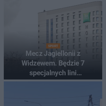
SPORT
Mecz Jagiellonii z
Widzewem. Będzie 7
specjalnych lini
autobusowych