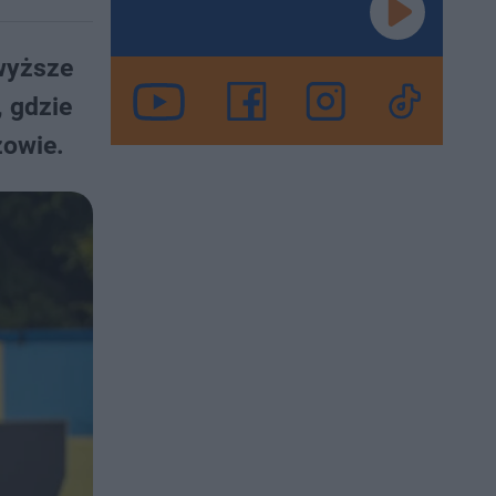
jwyższe
 gdzie
zowie.