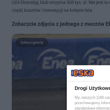
U24 Ekstraligi, klub otrzyma 300 tys. zł. Nie jest 
część kosztów i inwestycji na kolejne lata.
Zobaczcie zdjęcia z jednego z meczów Ek
Drogi Użytkow
My, naszych 1160 zau
przechowujemy informa
standardowe informac