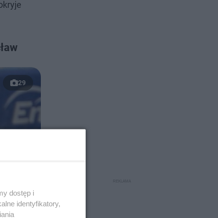
okryje
cław
29
y dostęp i
lne identyfikatory,
iania