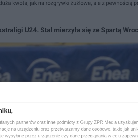
to duża kwota, jak na rozgrywki żużlowe, ale z pewnością p
straligi U24. Stal mierzyła się ze Spartą Wro
niku,
fanych partnerów oraz inne podmioty z Grupy ZPR Media uzyskujem
cje na urządzeniu oraz przetwarzamy dane osobowe, takie jak unika
je wysyłane przez urządzenie czy dane przeglądania w celu zapewn