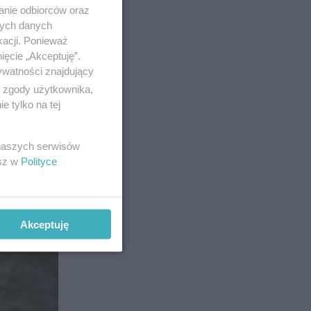
anie odbiorców oraz
nych danych
kacji. Ponieważ
ięcie „Akceptuję”.
ywatności znajdujący
ą zgody użytkownika,
 tylko na tej
 naszych serwisów
esz w
Polityce
Akceptuję