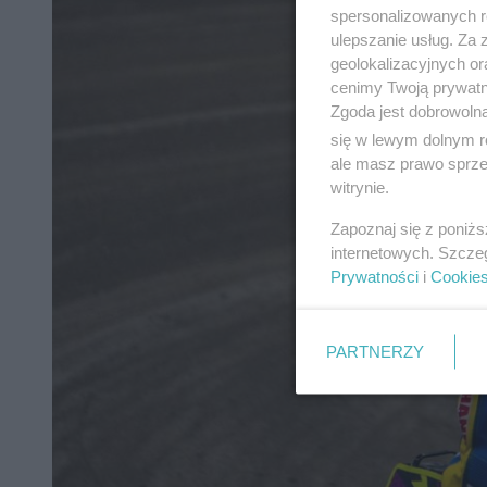
spersonalizowanych re
ulepszanie usług. Za
geolokalizacyjnych or
cenimy Twoją prywatno
Zgoda jest dobrowoln
się w lewym dolnym r
ale masz prawo sprzec
witrynie.
Zapoznaj się z poniż
internetowych. Szcze
Prywatności
i
Cookie
PARTNERZY