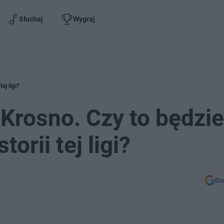
Słuchaj
Wygraj
ej ligi?
 Krosno. Czy to będzie
orii tej ligi?
Do