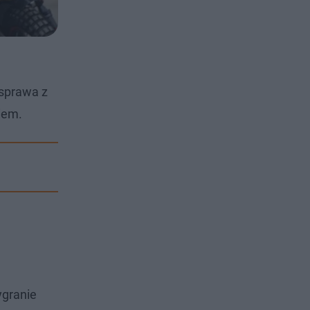
 sprawa z
iem.
ygranie