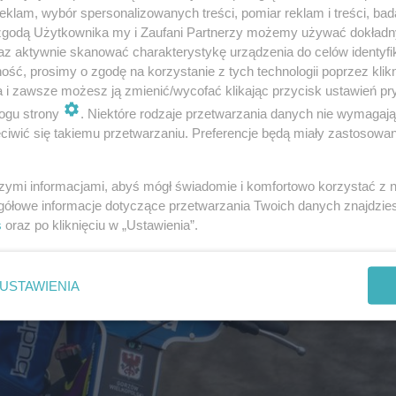
klam, wybór spersonalizowanych treści, pomiar reklam i treści, bad
 zgodą Użytkownika my i Zaufani Partnerzy możemy używać dokład
az aktywnie skanować charakterystykę urządzenia do celów identyfi
ść, prosimy o zgodę na korzystanie z tych technologii poprzez klikn
a i zawsze możesz ją zmienić/wycofać klikając przycisk ustawień pr
ogu strony
. Niektóre rodzaje przetwarzania danych nie wymagaj
iwić się takiemu przetwarzaniu. Preferencje będą miały zastosowanie
szymi informacjami, abyś mógł świadomie i komfortowo korzystać z
gółowe informacje dotyczące przetwarzania Twoich danych znajdzi
s
oraz po kliknięciu w „Ustawienia”.
USTAWIENIA